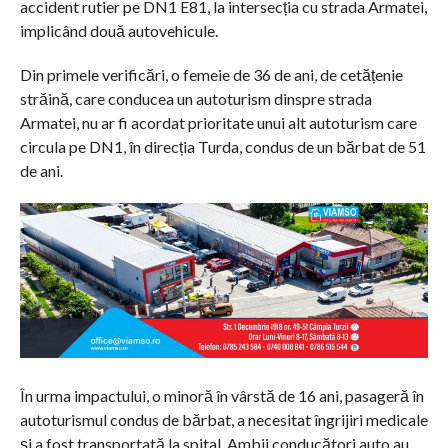
accident rutier pe DN1 E81, la intersecția cu strada Armatei,
implicând două autovehicule.
Din primele verificări, o femeie de 36 de ani, de cetățenie
străină, care conducea un autoturism dinspre strada
Armatei, nu ar fi acordat prioritate unui alt autoturism care
circula pe DN1, în direcția Turda, condus de un bărbat de 51
de ani.
În urma impactului, o minoră în vârstă de 16 ani, pasageră în
autoturismul condus de bărbat, a necesitat îngrijiri medicale
și a fost transportată la spital. Ambii conducători auto au