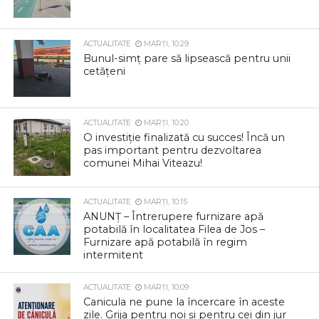
ACTUALITATE
MARȚI, 10:29
Bunul-simț pare să lipsească pentru unii
cetățeni
ACTUALITATE
MARȚI, 10:20
O investiție finalizată cu succes! Încă un
pas important pentru dezvoltarea
comunei Mihai Viteazu!
ACTUALITATE
MARȚI, 10:15
ANUNȚ – Întrerupere furnizare apă
potabilă în localitatea Filea de Jos –
Furnizare apă potabilă în regim
intermitent
ACTUALITATE
MARȚI, 10:09
Canicula ne pune la încercare în aceste
zile. Grija pentru noi și pentru cei din jur