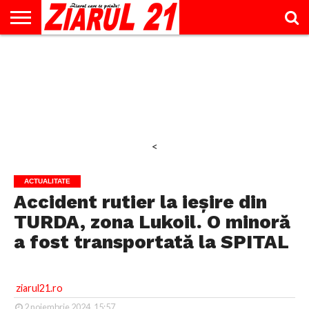
ACTUALITATE
INTERVIU
EDUCAŢIE
LIFESTYLE
OPINII
SPORT
ŞTIRI
UTILE
CONTACT
& TIMP
LIBER
<
ACTUALITATE
Accident rutier la ieșire din
TURDA, zona Lukoil. O minoră
a fost transportată la SPITAL
ziarul21.ro
2 noiembrie 2024, 15:57