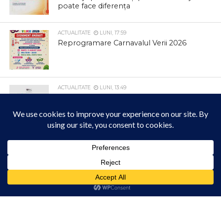
poate face diferența
ACTUALITATE
LUNI, 17:59
Reprogramare Carnavalul Verii 2026
ACTUALITATE
LUNI, 13:49
„Justițiarii”: prin procese simulate,
liceenii din Turda au descoperit legea,
adevărul și responsabilitatea
ACTUALITATE
LUNI, 13:36
RetroArt: prin meșteșugul croitoriei,
Acest site folosește cookies. Navigând în continuare, vă exprimați acordul asupra folosirii
hainele vechi capătă o a doua viață în
cookie-urilor.
Află mai multe
Comunitatea Urbană Arieș
Am înțeles!
ACTUALITATE
29 IULIE 2026, 10:20
Primăria Comunei Ceanu Mare sprijină
programul gratuit de screening pentru