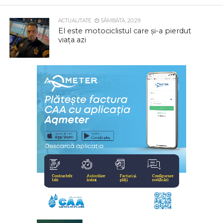
ACTUALITATE
SÂMBĂTĂ, 20:29
El este motociclistul care și-a pierdut
viața azi