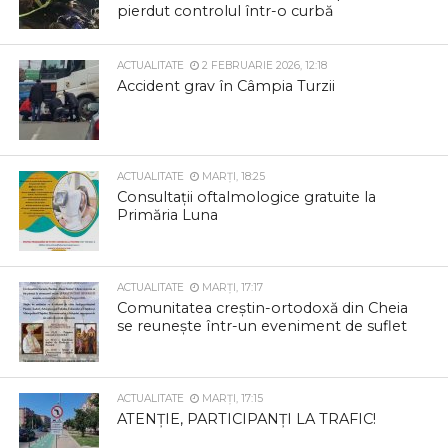
pierdut controlul într-o curbă
ACTUALITATE
2 FEBRUARIE 2026, 12:18
Accident grav în Câmpia Turzii
ACTUALITATE
MARȚI, 18:25
Consultații oftalmologice gratuite la
Primăria Luna
ACTUALITATE
MARȚI, 17:17
Comunitatea creștin-ortodoxă din Cheia
se reunește într-un eveniment de suflet
ACTUALITATE
MARȚI, 17:15
ATENȚIE, PARTICIPANȚI LA TRAFIC!