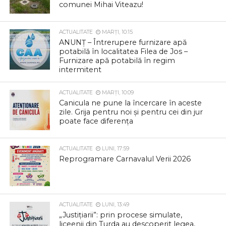
comunei Mihai Viteazu!
ACTUALITATE
MARȚI, 10:15
ANUNȚ – Întrerupere furnizare apă
potabilă în localitatea Filea de Jos –
Furnizare apă potabilă în regim
intermitent
ACTUALITATE
MARȚI, 10:09
Canicula ne pune la încercare în aceste
zile. Grija pentru noi și pentru cei din jur
poate face diferența
ACTUALITATE
LUNI, 17:59
Reprogramare Carnavalul Verii 2026
ACTUALITATE
LUNI, 13:49
„Justițiarii”: prin procese simulate,
liceenii din Turda au descoperit legea,