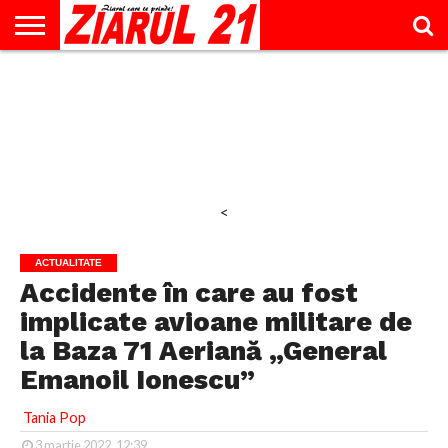
ACTUALITATE
INTERVIU
EDUCAŢIE
LIFESTYLE
OPINII
SPORT
ŞTIRI
UTILE
CONTACT
& TIMP
LIBER
<
ACTUALITATE
Accidente în care au fost
implicate avioane militare de
la Baza 71 Aeriană „General
Emanoil Ionescu”
Tania Pop
3 martie 2022, 12:39