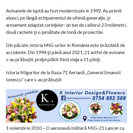
Avioanele de luptă au fost modernizate în 1992. Au primit
atunci, pe lângă echipamentul de ultimă generaţie, şi
armament adaptat cerinţelor: un tun de calibrul 23 milimetri,
două rachete şi o jumătate de tonă de proiectile.
Din păcate, istoria MiG-urilor în România este brăzdată de
accidente. Din 1994 şi până anul 2021, 21 astfel de avioane
s-au prăbuşit, preţul plătit fiind viaţa a 11 piloţi.
Istoria Migurilor de la Baza 71 Aeriană „General Emanoil
Ionescu” care s-au prăbușit
1 noiembrie 2010 – O aeronavă militară MiG-21 Lancer cu