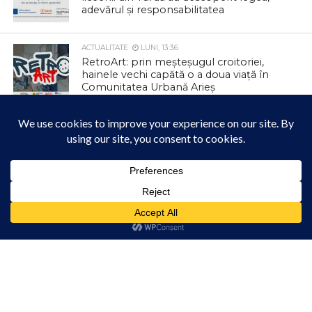
adevărul și responsabilitatea
ACTUALITATE
LUNI, 13:36
RetroArt: prin meșteșugul croitoriei,
hainele vechi capătă o a doua viață în
Comunitatea Urbană Arieș
ACTUALITATE
29 IULIE 2026, 10:20
Primăria Comunei Ceanu Mare sprijină
programul gratuit de screening pentru
depistarea precoce a cancerului
colorectal
Acest site folosește cookies. Navigând în continuare, vă exprimați acordul asupra folosirii
cookie-urilor.
Află mai multe
ACTUALITATE
29 IULIE 2026, 09:07
În atenția locuitorilor comunei Frata!
Am înțeles!
ACTUALITATE
28 IULIE 2026, 23:54
Focar de pestă porcină africană la Turda.