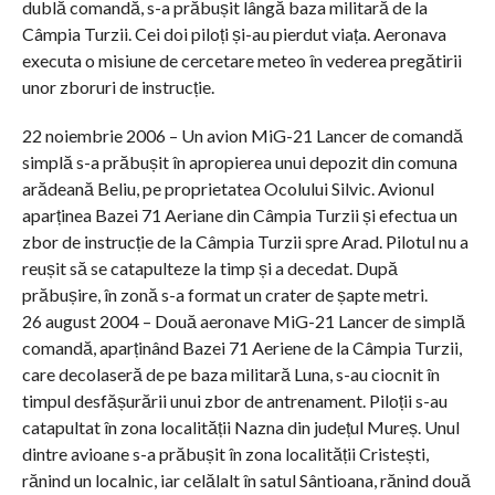
dublă comandă, s-a prăbușit lângă baza militară de la
Câmpia Turzii. Cei doi piloți și-au pierdut viața. Aeronava
executa o misiune de cercetare meteo în vederea pregătirii
unor zboruri de instrucție.
22 noiembrie 2006 – Un avion MiG-21 Lancer de comandă
simplă s-a prăbușit în apropierea unui depozit din comuna
arădeană Beliu, pe proprietatea Ocolului Silvic. Avionul
aparținea Bazei 71 Aeriane din Câmpia Turzii și efectua un
zbor de instrucție de la Câmpia Turzii spre Arad. Pilotul nu a
reușit să se catapulteze la timp și a decedat. După
prăbușire, în zonă s-a format un crater de șapte metri.
26 august 2004 – Două aeronave MiG-21 Lancer de simplă
comandă, aparținând Bazei 71 Aeriene de la Câmpia Turzii,
care decolaseră de pe baza militară Luna, s-au ciocnit în
timpul desfășurării unui zbor de antrenament. Piloții s-au
catapultat în zona localității Nazna din județul Mureș. Unul
dintre avioane s-a prăbușit în zona localității Cristești,
rănind un localnic, iar celălalt în satul Sântioana, rănind două