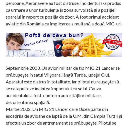
persoane. Aeronavele au fost distruse. Incidentul s-a produs
ca urmare a unor turbulențe în zona survolată și a poziției
soarelui în raport cu poziția de zbor. A fost primul accident
aviatic din România cu implicarea simultană a două MiG-uri.
Septembrie 2003. Un avion militar de tip MIG 21 Lancer se
prăbuşeşte în satul Viişoara, lângă Turda, judeţul Cluj.
Aparatul este distrus în totalitate, iar pilotul nu reuşeşte să
se catapulteze înaintea impactului cu solul. Cauza
accidentului a fost, conform autorităţilor militare,
dezorientarea spaţială.
Martie 2002. Un MIG 21 Lancer care făcea parte din
escadrila de avioane de luptă de la U.M. din Câmpia Turzii şi
efectua un zbor de antrenament se prăbuşeşte. Pilotul se