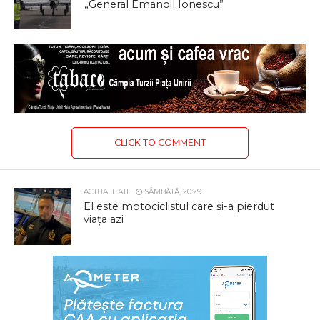
„General Emanoil Ionescu”
CLICK TO COMMENT
ACTUALITATE
SÂMBĂTĂ, 20:29
El este motociclistul care și-a pierdut
viața azi