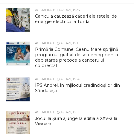
ACTUALITATE
ASTAZI, 13:23
Canicula cauzează căderi ale rețelei de
energie electrică la Turda
ACTUALITATE
ASTAZI, 13:18
Primăria Comunei Ceanu Mare sprijină
programul gratuit de screening pentru
depistarea precoce a cancerului
colorectal
ACTUALITATE
ASTAZI, 13:14
ÎPS Andrei, în mijlocul credincioșilor din
Săndulești
ACTUALITATE
ASTAZI, 13:11
Jocul la Șură ajunge la ediția a XXV-a la
Viișoara