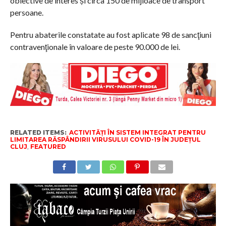
obiective de interes și circa 150 de mijloace de transport
persoane.
Pentru abaterile constatate au fost aplicate 98 de sancţiuni
contravenţionale în valoare de peste 90.000 de lei.
RELATED ITEMS:
ACTIVITĂȚI ÎN SISTEM INTEGRAT PENTRU
LIMITAREA RĂSPÂNDIRII VIRUSULUI COVID-19 ÎN JUDEȚUL
CLUJ
,
FEATURED