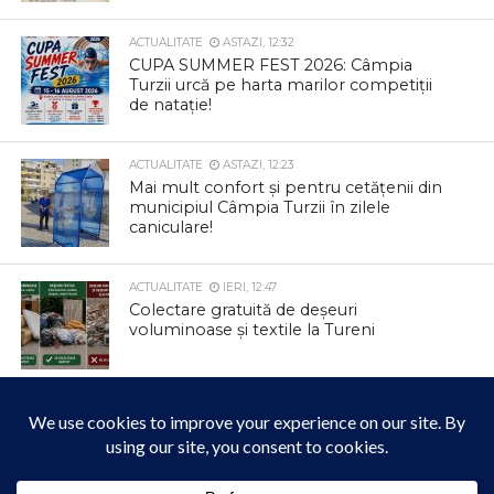
ACTUALITATE
ASTAZI, 12:32
CUPA SUMMER FEST 2026: Câmpia
Turzii urcă pe harta marilor competiții
de natație!
ACTUALITATE
ASTAZI, 12:23
Mai mult confort și pentru cetățenii din
municipiul Câmpia Turzii în zilele
caniculare!
ACTUALITATE
IERI, 12:47
Colectare gratuită de deșeuri
voluminoase și textile la Tureni
ACTUALITATE
IERI, 12:42
Parcul Berc se transformă într un loc
magic