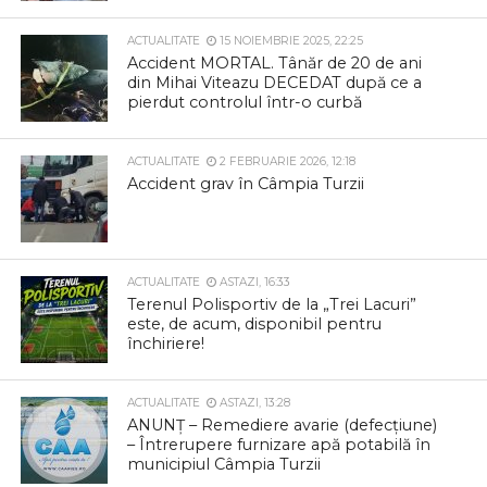
ACTUALITATE
15 NOIEMBRIE 2025, 22:25
Accident MORTAL. Tânăr de 20 de ani
din Mihai Viteazu DECEDAT după ce a
pierdut controlul într-o curbă
ACTUALITATE
2 FEBRUARIE 2026, 12:18
Accident grav în Câmpia Turzii
ACTUALITATE
ASTAZI, 16:33
Terenul Polisportiv de la „Trei Lacuri”
este, de acum, disponibil pentru
închiriere!
ACTUALITATE
ASTAZI, 13:28
ANUNȚ – Remediere avarie (defecțiune)
– Întrerupere furnizare apă potabilă în
municipiul Câmpia Turzii