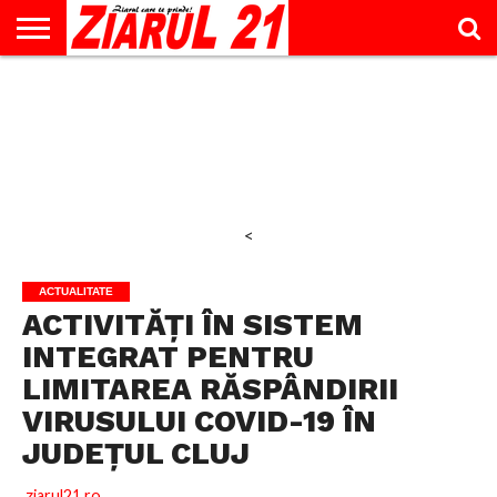
ACTUALITATE
INTERVIU
EDUCAŢIE
LIFESTYLE
OPINII
SPORT
ŞTIRI
UTILE
CONTACT
& TIMP
LIBER
<
ACTUALITATE
ACTIVITĂȚI ÎN SISTEM
INTEGRAT PENTRU
LIMITAREA RĂSPÂNDIRII
VIRUSULUI COVID-19 ÎN
JUDEȚUL CLUJ
ziarul21.ro