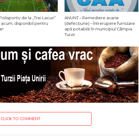
Polisportiv de la „Trei Lacuri”
ANUNȚ – Remediere avarie
 acum, disponibil pentru
(defecțiune) – Întrerupere furnizare
e!
apă potabilă în municipiul Câmpia
Turzii
CLICK TO COMMENT