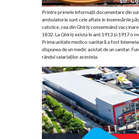
Printre primele informații documentare din surse
ambulatorie sunt cele aflate în însemnările păs
catolice, cea din Ghiriș consemnând vaccinarea (
1832. La Ghiriș exista în anii 1913 și 1917 o
Prima unitate medico-sanitară a fost întemeiat
dispunea de un medic asistat de un sanitar. Fun
rândul salariaților acesteia.