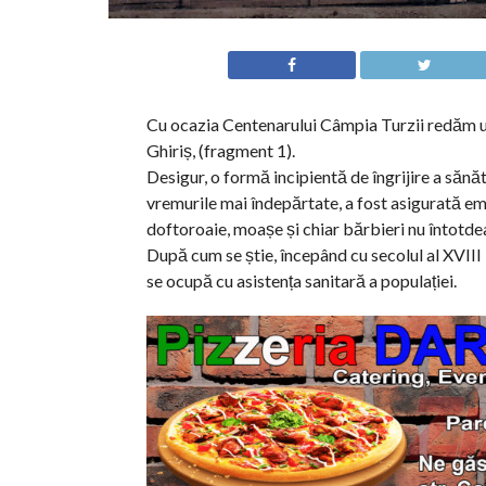
Cu ocazia Centenarului Câmpia Turzii redăm un 
Ghiriș, (fragment 1).
Desigur, o formă incipientă de îngrijire a sănătă
vremurile mai îndepărtate, a fost asigurată empi
doftoroaie, moașe și chiar bărbieri nu întotde
După cum se știe, începând cu secolul al XVIII 
se ocupă cu asistența sanitară a populației.