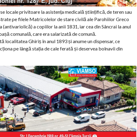
 locale privitoare la asistența medicală științifică, de teren sau
trate pe filele Matricolelor de stare civilă ale Parohiilor Greco
antivariolică) a copiilor la anii 1831, iar cea din Sâncrai la anul
 moașă comunală, care era salarizată de comună.
ă localitatea Ghiriș în anul 1893 și anume un dispensar, ce
cționa pe lângă stația de cale ferată și deservea bolnavii din