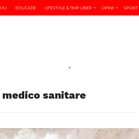
VIU
EDUCAŢIE
LIFESTYLE & TIMP LIBER
OPINII
SPORT
<
ți medico sanitare