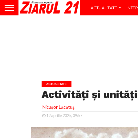
ACTUALITATE
INTER
ACTUALITATE
Activități și unită
Nicușor Lăcătuș
12 aprilie 2025, 09:57