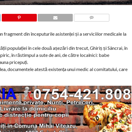
COMMENTS
fragment din începuturile asistenței și a serviciilor medicale la
ții populației în cele două așezări din trecut, Ghiriș și Sâncrai, în
ric, în răstimpul a sute de ani, de către localnici: babe
auna pricepuți.
lea, documentele atestă existența unui medic al comitatului, care