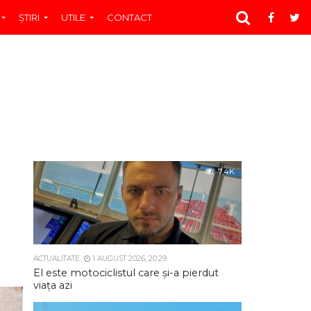
ŞTIRI
UTILE
CONTACT
7.4K
ACTUALITATE
1 AUGUST 2026, 20:29
El este motociclistul care și-a pierdut
viața azi