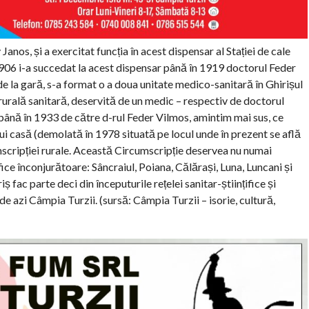
 Janos, și a exercitat funcția în acest dispensar al Stației de cale
 1906 i-a succedat la acest dispensar până în 1919 doctorul Feder
 la gară, s-a format o a doua unitate medico-sanitară în Ghirișul
a rurală sanitară, deservită de un medic – respectiv de doctorul
 până în 1933 de către d-rul Feder Vilmos, amintim mai sus, ce
rui casă (demolată în 1978 situată pe locul unde în prezent se află
umscripției rurale. Această Circumscripție deservea nu numai
fice înconjurătoare: Sâncraiul, Poiana, Călărași, Luna, Luncani și
ș fac parte deci din începuturile rețelei sanitar-științifice și
 de azi Câmpia Turzii. (sursă: Câmpia Turzii – isorie, cultură,