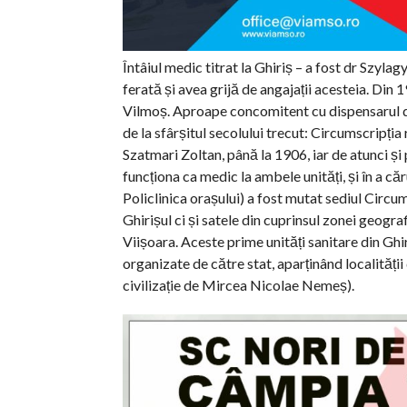
Întâiul medic titrat la Ghiriș – a fost dr Szylagy
ferată și avea grijă de angajații acesteia. Din
Vilmoș. Aproape concomitent cu dispensarul de
de la sfârșitul secolului trecut: Circumscripți
Szatmari Zoltan, până la 1906, iar de atunci și
funcționa ca medic la ambele unități, și în a că
Policlinica orașului) a fost mutat sediul Circ
Ghirișul ci și satele din cuprinsul zonei geogra
Viișoara. Aceste prime unități sanitare din Ghiri
organizate de către stat, aparținând localității
civilizație de Mircea Nicolae Nemeș).