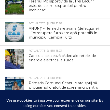
Terenul Polisportiv de la „Trei Lacuri”
este, de acum, disponibil pentru
închiriere!
ACTUALITATE
IERI, 13:28
ANUNȚ – Remediere avarie (defecțiune)
– Întrerupere furnizare apă potabilă în
municipiul Câmpia Turzii
ACTUALITATE
IERI, 13:23
Canicula cauzează căderi ale rețelei de
energie electrică la Turda
ACTUALITATE
IERI, 13:18
Primăria Comunei Ceanu Mare sprijină
programul gratuit de screening pentru
depistarea precoce a cancerului
colorectal
ACTUALITATE
IERI, 13:14