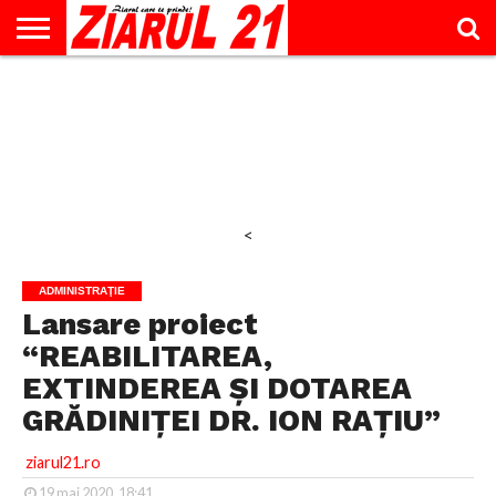
ACTUALITATE
INTERVIU
EDUCAŢIE
LIFESTYLE
OPINII
SPORT
ŞTIRI
UTILE
CONTACT
& TIMP
LIBER
<
ADMINISTRAŢIE
Lansare proiect
“REABILITAREA,
EXTINDEREA ŞI DOTAREA
GRĂDINIŢEI DR. ION RAŢIU”
ziarul21.ro
19 mai 2020, 18:41