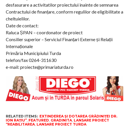
desfasurare a activitatilor proiectului inainte de semnarea
Contractului de finanțare, conform regulilor de eligibilitate a
cheltuielilor.
Date de contact:
Raluca ȘPAN – coordonator de proiect
Consilier superior – Serviciul Finanțari Externe și Relații
Internaționale
Primăria Municipiului Turda
telefon/fax 0264-311630
e-mail: proiecte@primariaturda.ro
RELATED ITEMS:
EXTINDEREA ŞI DOTAREA GRĂDINIŢEI DR.
ION RAŢIU”
,
FEATURED
,
GRADINITA
,
LANSARE PROIECT
“REABILITAREA
,
LANSARE PROIECT TURDA