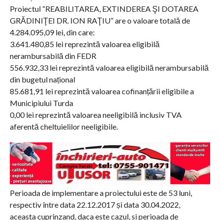
Proiectul “REABILITAREA, EXTINDEREA ŞI DOTAREA
GRĂDINIŢEI DR. ION RAŢIU” are o valoare totală de
4.284.095,09 lei, din care:
3.641.480,85 lei reprezintă valoarea eligibilă
nerambursabilă din FEDR
556.932,33 lei reprezintă valoarea eligibilă nerambursabilă
din bugetul național
85.681,91 lei reprezintă valoarea cofinanțării eligibile a
Municipiului Turda
0,00 lei reprezintă valoarea neeligibilă inclusiv TVA
aferentă cheltuielilor neeligibile.
Perioada de implementare a proiectului este de 53 luni,
respectiv între data 22.12.2017 și data 30.04.2022,
aceasta cuprinzand, daca este cazul, si perioada de