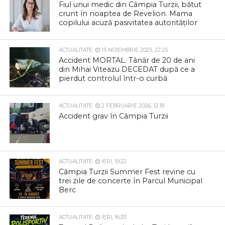
Fiul unui medic din Câmpia Turzii, bătut
crunt în noaptea de Revelion. Mama
copilului acuză pasivitatea autorităților
ACTUALITATE
15 NOIEMBRIE 2025, 22:25
Accident MORTAL. Tânăr de 20 de ani
din Mihai Viteazu DECEDAT după ce a
pierdut controlul într-o curbă
ACTUALITATE
2 FEBRUARIE 2026, 12:18
Accident grav în Câmpia Turzii
ACTUALITATE
IERI, 19:22
Câmpia Turzii Summer Fest revine cu
trei zile de concerte în Parcul Municipal
Berc
ACTUALITATE
IERI, 16:33