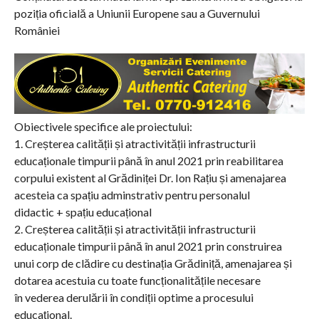
poziția oficială a Uniunii Europene sau a Guvernului
României
Obiectivele specifice ale proiectului:
1. Creșterea calității și atractivității infrastructurii
educaționale timpurii până în anul 2021 prin reabilitarea
corpului existent al Grădiniței Dr. Ion Rațiu și amenajarea
acesteia ca spațiu adminstrativ pentru personalul
didactic + spațiu educațional
2. Creșterea calității și atractivității infrastructurii
educaționale timpurii până în anul 2021 prin construirea
unui corp de clădire cu destinația Grădiniță, amenajarea și
dotarea acestuia cu toate funcționalitățile necesare
în vederea derulării în condiții optime a procesului
educațional.