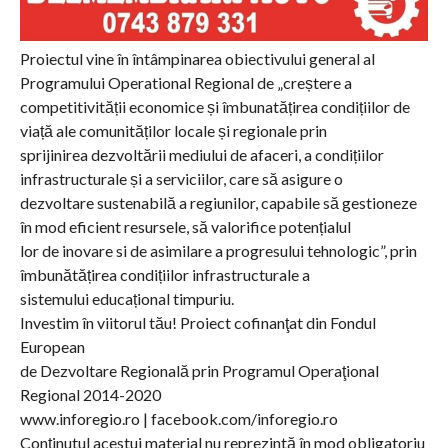
Proiectul vine în întâmpinarea obiectivului general al
Programului Operational Regional de „creștere a
competitivității economice și îmbunatățirea condițiilor de
viață ale comunităților locale și regionale prin
sprijinirea dezvoltării mediului de afaceri, a condițiilor
infrastructurale și a serviciilor, care să asigure o
dezvoltare sustenabilă a regiunilor, capabile să gestioneze
în mod eficient resursele, să valorifice potențialul
lor de inovare si de asimilare a progresului tehnologic”, prin
îmbunătățirea condițiilor infrastructurale a
sistemului educațional timpuriu.
Investim în viitorul tău! Proiect cofinanţat din Fondul
European
de Dezvoltare Regională prin Programul Operaţional
Regional 2014-2020
www.inforegio.ro | facebook.com/inforegio.ro
Conținutul acestui material nu reprezintă în mod obligatoriu