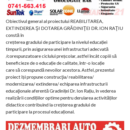
Obiectivul general al proiectului REABILITAREA,
EXTINDEREA ŞI DOTAREA GRĂDINIŢEI DR. ION RAŢIU
constă în
creșterea gradului de participare la nivelul educației
timpurii, prin asigurarea unei infrastructuri adecvată
/corespunzatoare ciclului preșcolar, astfel încât copiii să
beneficieze de o educație de calitate, într-o locație
care să corespundă nevoilor acestora. Astfel, prezentul
proiect își propune construcţia/ reabilitarea/
modernizarea/ extinderea/ echiparea infrastructurii
educaţionale aferentă Gradiniței Dr. Ion Rațiu, în vederea
realizării condițiilor optime pentru derularea activităților
didactice contribuind la creșterea gradului de
participare la procesul educațional.