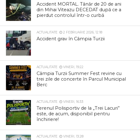
Accident MORTAL. Tânăr de 20 de ani
din Mihai Viteazu DECEDAT după ce a
pierdut controlul într-o curbă
ACTUALITATE
2 FEBRUARIE 2026, 12:18
Accident grav în Câmpia Turzii
ACTUALITATE
VINERI, 19:22
Câmpia Turzii Summer Fest revine cu
trei zile de concerte în Parcul Municipal
Berc
ACTUALITATE
VINERI, 16:33
Terenul Polisportiv de la „Trei Lacuri”
este, de acum, disponibil pentru
închiriere!
ACTUALITATE
VINERI, 13:28