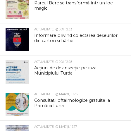
Parcul Berc se transformă într un loc
magic
ACTUALITATE
JOI, 12:33
Informare privind colectarea deșeurilor
din carton și hârtie
ACTUALITATE
JOI, 12:28
Acțiuni de dezinsecție pe raza
Municipiului Turda
ACTUALITATE
MARȚI, 18:25
Consultații oftalmologice gratuite la
Primăria Luna
ACTUALITATE
MARȚI, 17:17