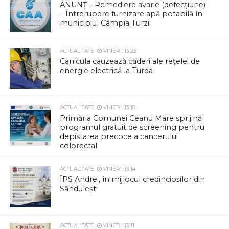
ANUNȚ – Remediere avarie (defecțiune)
– Întrerupere furnizare apă potabilă în
municipiul Câmpia Turzii
ACTUALITATE
VINERI, 13:23
Canicula cauzează căderi ale rețelei de
energie electrică la Turda
ACTUALITATE
VINERI, 13:18
Primăria Comunei Ceanu Mare sprijină
programul gratuit de screening pentru
depistarea precoce a cancerului
colorectal
ACTUALITATE
VINERI, 13:14
ÎPS Andrei, în mijlocul credincioșilor din
Săndulești
ACTUALITATE
VINERI, 13:11