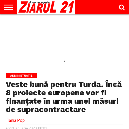
ACTUALITATE
INTERVIU
EDUCAŢIE
LIFESTYLE
OPINII
SPORT
ŞTIRI
UTILE
CONTACT
& TIMP
LIBER
<
ADMINISTRAŢIE
Veste bună pentru Turda. Încă
8 proiecte europene vor fi
finanțate în urma unei măsuri
de supracontractare
Tania Pop
31 ianuarie 2020, 00:03