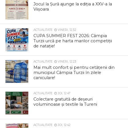
Jocul la Șură ajunge la ediția a XXV-a la
Viișoara
ACTUALITATE
VINERI, 12:32
CUPA SUMMER FEST 2026: Câmpia
Turzii urcă pe harta marilor competiții
de natație!
ACTUALITATE
VINERI, 12:23
Mai mult confort și pentru cetățenii din
municipiul Câmpia Turzii în zilele
caniculare!
ACTUALITATE
JOI, 12:47
Colectare gratuită de deșeuri
voluminoase și textile la Tureni
ACTUALITATE
JOI, 12:42