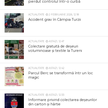
pierdut controlul într-o curbă
ACTUALITATE
2 FEBRUARIE 2026, 12:18
Accident grav în Câmpia Turzii
ACTUALITATE
ASTAZI, 12:47
Colectare gratuită de deșeuri
voluminoase și textile la Tureni
ACTUALITATE
ASTAZI, 12:42
Parcul Berc se transformă într un loc
magic
ACTUALITATE
ASTAZI, 12:33
Informare privind colectarea deșeurilor
din carton și hârtie