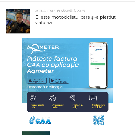
ACTUALITATE
SÂMBĂTĂ, 20:29
El este motociclistul care și-a pierdut
viața azi