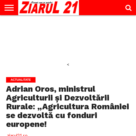
ACTUALITATE
INTERVIU
EDUCAŢIE
LIFESTYLE
OPINII
SPORT
ŞTIRI
UTILE
CONTACT
& TIMP
LIBER
<
ACTUALITATE
Adrian Oros, ministrul
Agriculturii și Dezvoltării
Rurale: „Agricultura României
se dezvoltă cu fonduri
europene!
ziarul21.ro