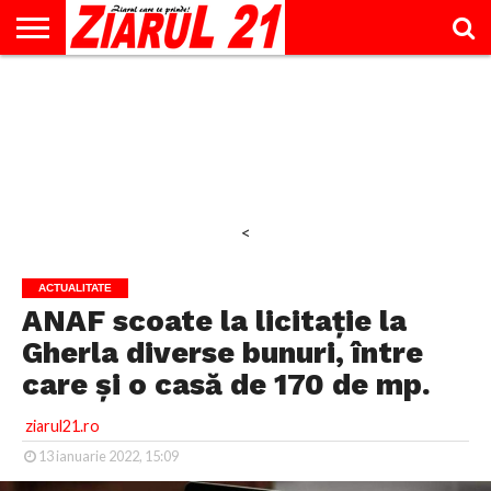
ACTUALITATE
INTERVIU
EDUCAŢIE
LIFESTYLE
OPINII
SPORT
ŞTIRI
UTILE
CONTACT
& TIMP
LIBER
<
ACTUALITATE
ANAF scoate la licitație la
Gherla diverse bunuri, între
care și o casă de 170 de mp.
ziarul21.ro
13 ianuarie 2022, 15:09