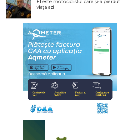
El este motociclistul care și-a pierdut
viața azi