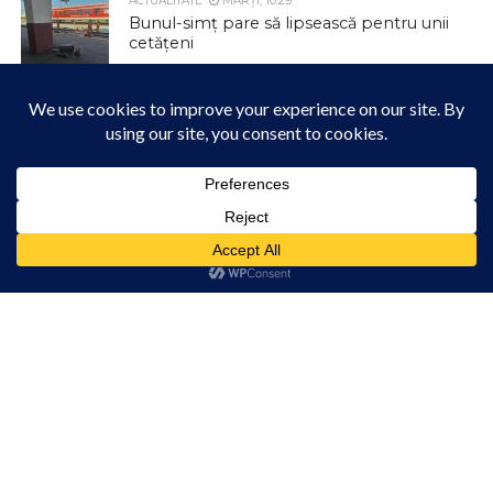
ACTUALITATE
MARȚI, 10:29
Bunul-simț pare să lipsească pentru unii
cetățeni
ACTUALITATE
MARȚI, 10:20
O investiție finalizată cu succes! Încă un
pas important pentru dezvoltarea
comunei Mihai Viteazu!
Acest site folosește cookies. Navigând în continuare, vă exprimați acordul asupra folosirii
cookie-urilor.
Află mai multe
ACTUALITATE
MARȚI, 10:15
ANUNȚ – Întrerupere furnizare apă
Am înțeles!
potabilă în localitatea Filea de Jos –
Furnizare apă potabilă în regim
intermitent
ACTUALITATE
MARȚI, 10:09
Canicula ne pune la încercare în aceste
zile. Grija pentru noi și pentru cei din jur
poate face diferența