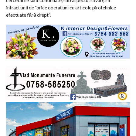
cercetările sunt continuate, sub aspectul săvârșirii
infracțiunii de “orice operațiuni cu articole pirotehnice
efectuate fără drept”.