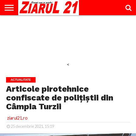
ACTUALITATE
INTERVIU
EDUCAŢIE
LIFESTYLE
OPINII
SPORT
ŞTIRI
UTILE
CONTACT
& TIMP
LIBER
<
ACTUALITATE
Articole pirotehnice
confiscate de polițiștii din
Câmpia Turzii
ziarul21.ro
25 decembrie 2021, 15:19