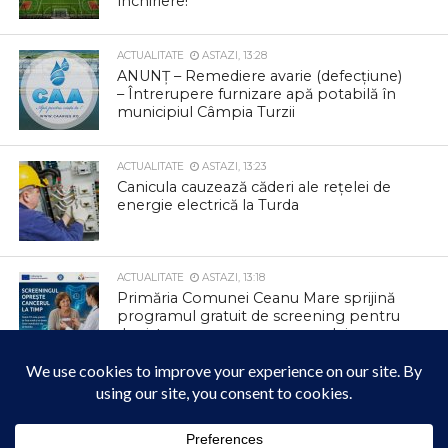
închiriere!
ACTUALITATE
ASTAZI, 13:28
ANUNȚ – Remediere avarie (defecțiune)
– Întrerupere furnizare apă potabilă în
municipiul Câmpia Turzii
ACTUALITATE
ASTAZI, 13:23
Canicula cauzează căderi ale rețelei de
energie electrică la Turda
ACTUALITATE
ASTAZI, 13:18
Primăria Comunei Ceanu Mare sprijină
programul gratuit de screening pentru
depistarea precoce a cancerului
colorectal
ACTUALITATE
ASTAZI, 13:14
ÎPS Andrei, în mijlocul credincioșilor din
Săndulești