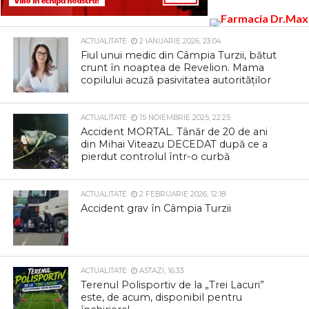
ACTUALITATE
2 IANUARIE 2026, 23:04
Fiul unui medic din Câmpia Turzii, bătut
crunt în noaptea de Revelion. Mama
copilului acuză pasivitatea autorităților
ACTUALITATE
15 NOIEMBRIE 2025, 22:25
Accident MORTAL. Tânăr de 20 de ani
din Mihai Viteazu DECEDAT după ce a
pierdut controlul într-o curbă
ACTUALITATE
2 FEBRUARIE 2026, 12:18
Accident grav în Câmpia Turzii
ACTUALITATE
ASTAZI, 16:33
Terenul Polisportiv de la „Trei Lacuri”
este, de acum, disponibil pentru