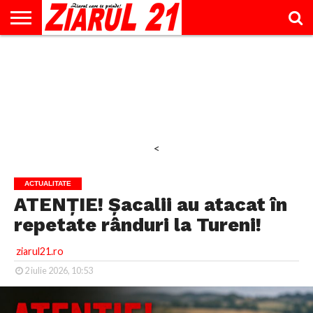
ACTUALITATE
INTERVIU
EDUCAŢIE
LIFESTYLE
OPINII
SPORT
ŞTIRI
UTILE
CONTACT
& TIMP
LIBER
<
ACTUALITATE
ATENȚIE! Șacalii au atacat în
repetate rânduri la Tureni!
ziarul21.ro
2 iulie 2026, 10:53