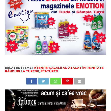
RELATED ITEMS:
ATENȚIE! ȘACALII AU ATACAT ÎN REPETATE
RÂNDURI LA TURENI!
,
FEATURED