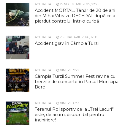
ACTUALITATE
15 NOIEMBRIE 2025, 22:25
Accident MORTAL. Tânăr de 20 de ani
din Mihai Viteazu DECEDAT după ce a
pierdut controlul într-o curbă
ACTUALITATE
2 FEBRUARIE 2026, 12:18
Accident grav în Câmpia Turzii
ACTUALITATE
VINERI, 19:22
Câmpia Turzii Summer Fest revine cu
trei zile de concerte în Parcul Municipal
Berc
ACTUALITATE
VINERI, 16:33
Terenul Polisportiv de la „Trei Lacuri”
este, de acum, disponibil pentru
închiriere!