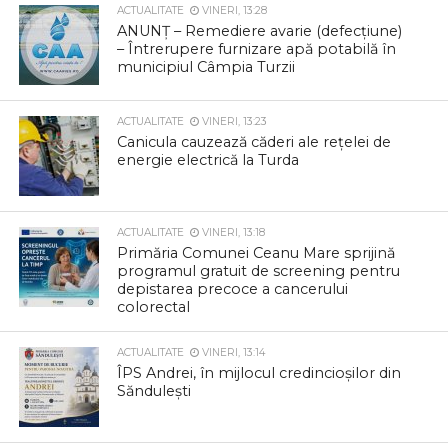
ACTUALITATE
VINERI, 13:28
ANUNȚ – Remediere avarie (defecțiune)
– Întrerupere furnizare apă potabilă în
municipiul Câmpia Turzii
ACTUALITATE
VINERI, 13:23
Canicula cauzează căderi ale rețelei de
energie electrică la Turda
ACTUALITATE
VINERI, 13:18
Primăria Comunei Ceanu Mare sprijină
programul gratuit de screening pentru
depistarea precoce a cancerului
colorectal
ACTUALITATE
VINERI, 13:14
ÎPS Andrei, în mijlocul credincioșilor din
Săndulești