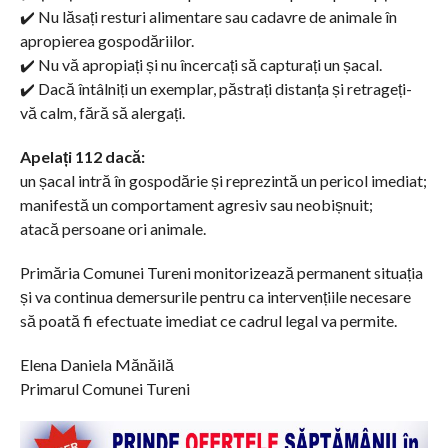
✔️ Nu lăsați resturi alimentare sau cadavre de animale în
apropierea gospodăriilor.
✔️ Nu vă apropiați și nu încercați să capturați un șacal.
✔️ Dacă întâlniți un exemplar, păstrați distanța și retrageți-
vă calm, fără să alergați.
Apelați 112 dacă:
un șacal intră în gospodărie și reprezintă un pericol imediat;
manifestă un comportament agresiv sau neobișnuit;
atacă persoane ori animale.
Primăria Comunei Tureni monitorizează permanent situația
și va continua demersurile pentru ca intervențiile necesare
să poată fi efectuate imediat ce cadrul legal va permite.
Elena Daniela Mănăilă
Primarul Comunei Tureni