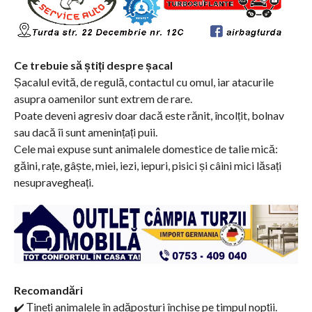
Ce trebuie să știți despre șacal
Șacalul evită, de regulă, contactul cu omul, iar atacurile
asupra oamenilor sunt extrem de rare.
Poate deveni agresiv doar dacă este rănit, încolțit, bolnav
sau dacă îi sunt amenințați puii.
Cele mai expuse sunt animalele domestice de talie mică:
găini, rațe, gâște, miei, iezi, iepuri, pisici și câini mici lăsați
nesupravegheați.
Recomandări
✔️ Țineți animalele în adăposturi închise pe timpul nopții.