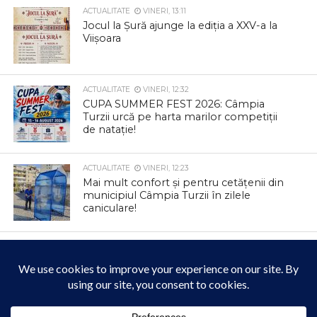
ACTUALITATE
VINERI, 13:11
Jocul la Șură ajunge la ediția a XXV-a la
Viișoara
ACTUALITATE
VINERI, 12:32
CUPA SUMMER FEST 2026: Câmpia
Turzii urcă pe harta marilor competiții
de natație!
ACTUALITATE
VINERI, 12:23
Mai mult confort și pentru cetățenii din
municipiul Câmpia Turzii în zilele
caniculare!
ACTUALITATE
JOI, 12:47
Colectare gratuită de deșeuri
voluminoase și textile la Tureni