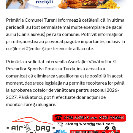
Primăria Comunei Tureni informează cetățenii că, în ultima
perioadă, au fost semnalate mai multe exemplare de șacal
auriu (Canis aureus) pe raza comunei. Potrivit informațiilor
primite, acestea au provocat pagube importante, inclusiv în
curțile cetățenilor și pe terenurile adiacente.
Primăria a solicitat intervenția Asociației Vânătorilor și
Pescarilor Sportivi Potaissa Turda, însă aceasta a
comunicat că eliminarea șacalilor nu este posibilă în acest
moment, deoarece legislația nu permite recoltarea lor până
la aprobarea cotelor de vânătoare pentru sezonul 2026–
2027. Până atunci, pot fi efectuate doar acțiuni de
monitorizare și alungare.