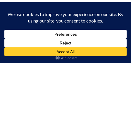
ACTUALITATE
MARȚI, 10:15
ANUNȚ – Întrerupere furnizare apă
potabilă în localitatea Filea de Jos –
Furnizare apă potabilă în regim
intermitent
ACTUALITATE
MARȚI, 10:09
Acest site folosește cookies. Navigând în continuare, vă exprimați acordul asupra folosirii
cookie-urilor.
Află mai multe
Canicula ne pune la încercare în aceste
zile. Grija pentru noi și pentru cei din jur
Am înțeles!
poate face diferența
ACTUALITATE
LUNI, 17:59
Reprogramare Carnavalul Verii 2026
ACTUALITATE
LUNI, 13:49
„Justițiarii”: prin procese simulate,
liceenii din Turda au descoperit legea,
adevărul și responsabilitatea