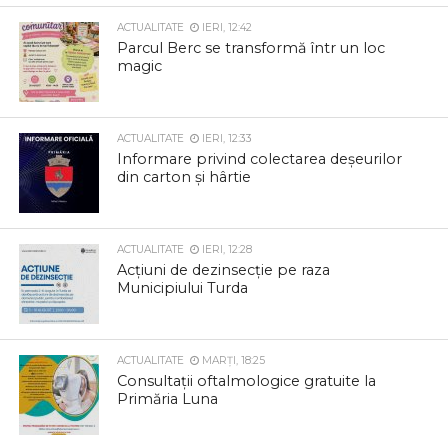
ACTUALITATE
IERI, 12:42
Parcul Berc se transformă într un loc
magic
ACTUALITATE
IERI, 12:33
Informare privind colectarea deșeurilor
din carton și hârtie
ACTUALITATE
IERI, 12:28
Acțiuni de dezinsecție pe raza
Municipiului Turda
ACTUALITATE
MARȚI, 18:25
Consultații oftalmologice gratuite la
Primăria Luna