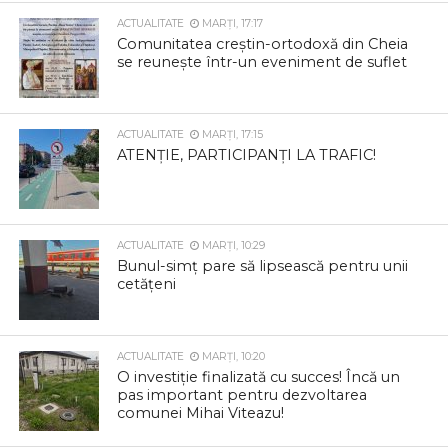
ACTUALITATE
MARȚI, 17:17
Comunitatea creștin-ortodoxă din Cheia
se reunește într-un eveniment de suflet
ACTUALITATE
MARȚI, 17:15
ATENȚIE, PARTICIPANȚI LA TRAFIC!
ACTUALITATE
MARȚI, 10:29
Bunul-simț pare să lipsească pentru unii
cetățeni
ACTUALITATE
MARȚI, 10:20
O investiție finalizată cu succes! Încă un
pas important pentru dezvoltarea
comunei Mihai Viteazu!