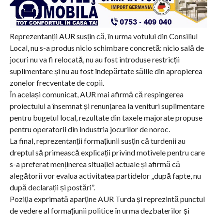
Reprezentanții AUR susțin că, în urma votului din Consiliul
Local, nu s-a produs nicio schimbare concretă: nicio sală de
jocuri nu va fi relocată, nu au fost introduse restricții
suplimentare și nu au fost îndepărtate sălile din apropierea
zonelor frecventate de copii.
În același comunicat, AUR mai afirmă că respingerea
proiectului a însemnat și renunțarea la venituri suplimentare
pentru bugetul local, rezultate din taxele majorate propuse
pentru operatorii din industria jocurilor de noroc.
La final, reprezentanții formațiunii susțin că turdenii au
dreptul să primească explicații privind motivele pentru care
s-a preferat menținerea situației actuale și afirmă că
alegătorii vor evalua activitatea partidelor „după fapte, nu
după declarații și postări”.
Poziția exprimată aparține AUR Turda și reprezintă punctul
de vedere al formațiunii politice în urma dezbaterilor și