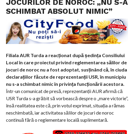
JOCURILOR DE NOROC: „NU S-A
SCHIMBAT ABSOLUT NIMIC”
Filiala AUR Turda a reacționat după ședința Consiliului
Local în care proiectul privind reglementarea sălilor de
jocuri de noroc nu a fost adoptat, susținând că, în ciuda
declarațiilor făcute de reprezentanții USR, în municipiu
nu s-a schimbat nimic în privința funcționării acestora.
Într-un comunicat de presă, reprezentanții AUR afirmă că
USR Turda s-a grăbit să vorbească despre o „mare victorie”,
însă realitatea este că, prin votul exprimat, situația a rămas
neschimbată, iar activitatea sălilor de jocuri de noroc
continuă fără o reglementare locală suplimentară.