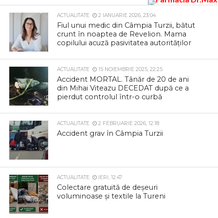
ACTUALITATE
2 IANUARIE 2026, 23:04
Fiul unui medic din Câmpia Turzii, bătut
crunt în noaptea de Revelion. Mama
copilului acuză pasivitatea autorităților
ACTUALITATE
15 NOIEMBRIE 2025, 22:25
Accident MORTAL. Tânăr de 20 de ani
din Mihai Viteazu DECEDAT după ce a
pierdut controlul într-o curbă
ACTUALITATE
2 FEBRUARIE 2026, 12:18
Accident grav în Câmpia Turzii
ACTUALITATE
IERI, 12:47
Colectare gratuită de deșeuri
voluminoase și textile la Tureni