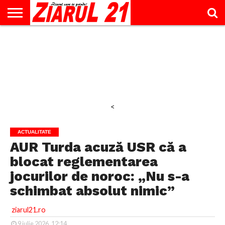
ACTUALITATE
INTERVIU
EDUCAŢIE
LIFESTYLE
OPINII
SPORT
ŞTIRI
UTILE
CONTACT
& TIMP
LIBER
<
ACTUALITATE
AUR Turda acuză USR că a
blocat reglementarea
jocurilor de noroc: „Nu s-a
schimbat absolut nimic”
ziarul21.ro
9 iulie 2026, 12:14