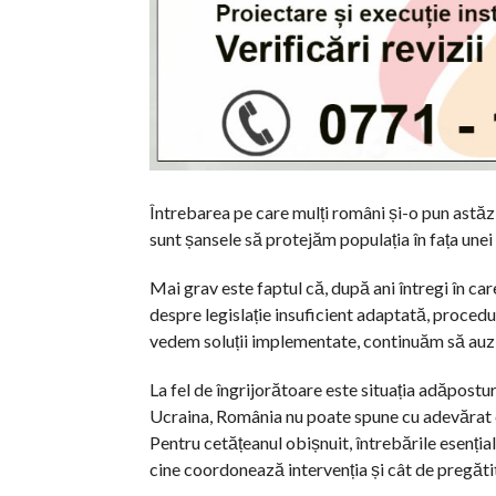
Întrebarea pe care mulți români și-o pun astăz
sunt șansele să protejăm populația în fața une
Mai grav este faptul că, după ani întregi în ca
despre legislație insuficient adaptată, proceduri
vedem soluții implementate, continuăm să auzi
La fel de îngrijorătoare este situația adăpostur
Ucraina, România nu poate spune cu adevărat c
Pentru cetățeanul obișnuit, întrebările esenț
cine coordonează intervenția și cât de pregătit