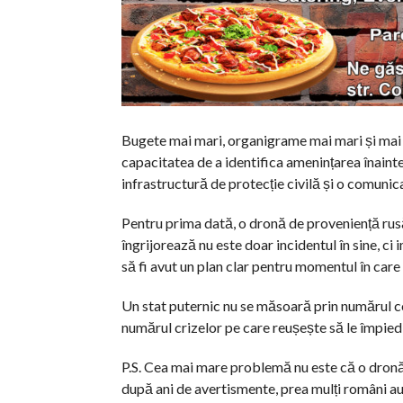
Bugete mai mari, organigrame mai mari și mai 
capacitatea de a identifica amenințarea înaint
infrastructură de protecție civilă și o comunic
Pentru prima dată, o dronă de proveniență rusă
îngrijorează nu este doar incidentul în sine, ci i
să fi avut un plan clar pentru momentul în care
Un stat puternic nu se măsoară prin numărul c
numărul crizelor pe care reușește să le împied
P.S. Cea mai mare problemă nu este că o dronă
după ani de avertismente, prea mulți români au 