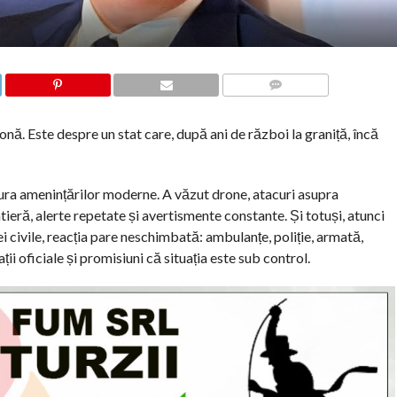
COMMENTS
onă. Este despre un stat care, după ani de război la graniță, încă
tura amenințărilor moderne. A văzut drone, atacuri asupra
ntieră, alerte repetate și avertismente constante. Și totuși, atunci
i civile, reacția pare neschimbată: ambulanțe, poliție, armată,
ții oficiale și promisiuni că situația este sub control.