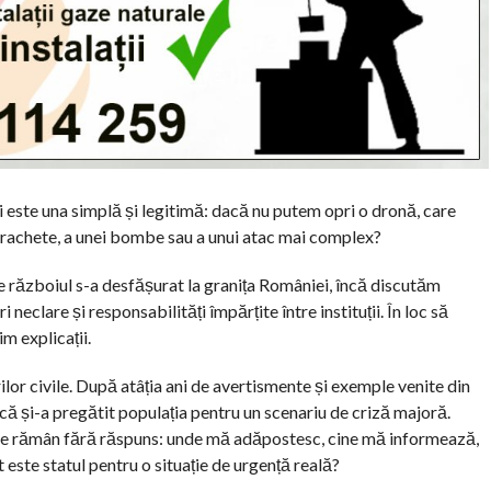
i este una simplă și legitimă: dacă nu putem opri o dronă, care
i rachete, a unei bombe sau a unui atac mai complex?
re războiul s-a desfășurat la granița României, încă discutăm
 neclare și responsabilități împărțite între instituții. În loc să
m explicații.
ilor civile. După atâția ani de avertismente și exemple venite din
ă și-a pregătit populația pentru un scenariu de criză majoră.
iale rămân fără răspuns: unde mă adăpostesc, cine mă informează,
 este statul pentru o situație de urgență reală?