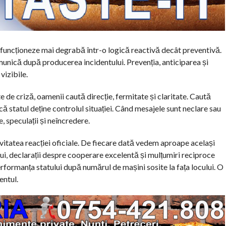
 să funcționeze mai degrabă într-o logică reactivă decât preventivă.
unică după producerea incidentului. Prevenția, anticiparea și
vizibile.
de criză, oamenii caută direcție, fermitate și claritate. Caută
 că statul deține controlul situației. Când mesajele sunt neclare sau
, speculații și neîncredere.
vitatea reacției oficiale. De fiecare dată vedem aproape același
tului, declarații despre cooperare excelentă și mulțumiri reciproce
erformanța statului după numărul de mașini sosite la fața locului. O
entul.