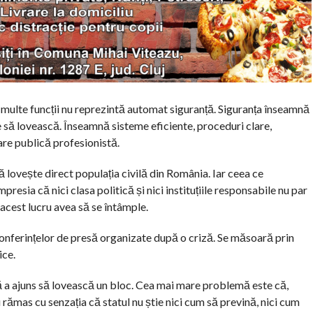
multe funcții nu reprezintă automat siguranță. Siguranța înseamnă
e să lovească. Înseamnă sisteme eficiente, proceduri clare,
are publică profesionistă.
 lovește direct populația civilă din România. Iar ceea ce
mpresia că nici clasa politică și nici instituțiile responsabile nu par
 acest lucru avea să se întâmple.
onferințelor de presă organizate după o criză. Se măsoară prin
ice.
 a ajuns să lovească un bloc. Cea mai mare problemă este că,
rămas cu senzația că statul nu știe nici cum să prevină, nici cum