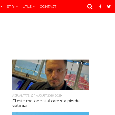
ŞTIRI
UTILE
CONTACT
7.4K
ACTUALITATE
1 AUGUST 2026, 20:29
El este motociclistul care și-a pierdut
viața azi