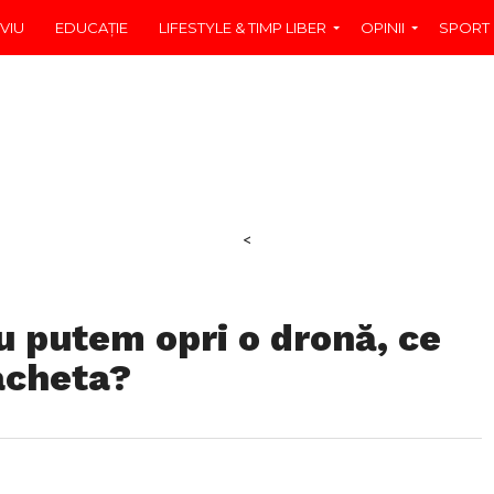
VIU
EDUCAŢIE
LIFESTYLE & TIMP LIBER
OPINII
SPORT
<
 putem opri o dronă, ce
acheta?