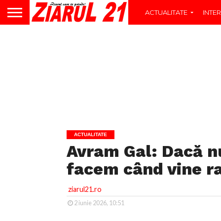
ACTUALITATE
INTER
ACTUALITATE
Avram Gal: Dacă nu
facem când vine r
ziarul21.ro
2 iunie 2026, 10:51