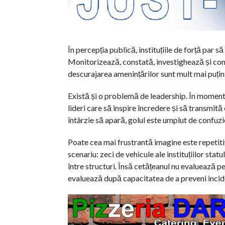
În percepția publică, instituțiile de forță par
Monitorizează, constată, investighează și com
descurajarea amenințărilor sunt mult mai puțin 
Există și o problemă de leadership. În momente 
lideri care să inspire încredere și să transmită
întârzie să apară, golul este umplut de confuzie
Poate cea mai frustrantă imagine este repetiti
scenariu: zeci de vehicule ale instituțiilor sta
între structuri. Însă cetățeanul nu evaluează p
evaluează după capacitatea de a preveni incid