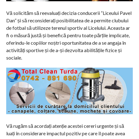
Vă solicităm să reevaluați decizia conducerii “Liceului Pavel
Dan” și să reconsiderați posibilitatea de a permite clubului
de fotbal să utilizeze terenul sportiv al Licelului. Aceasta ar
fi o măsură justă și benefică pentru toate părțile implicate,
oferindu-le copiilor noștri oportunitatea de a se angaja în
activități sportive și de a-și dezvolta abilitățile fizice și
sociale.
Vă rugăm să acordați atenție acestei cereri urgente și să
luați în considerare impactul pozitiv pe care îl poate avea