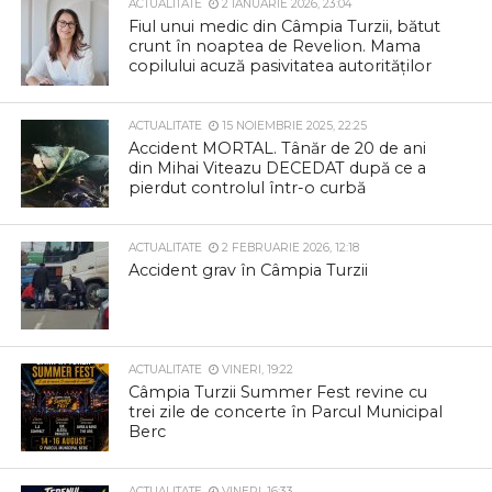
ACTUALITATE
2 IANUARIE 2026, 23:04
Fiul unui medic din Câmpia Turzii, bătut
crunt în noaptea de Revelion. Mama
copilului acuză pasivitatea autorităților
ACTUALITATE
15 NOIEMBRIE 2025, 22:25
Accident MORTAL. Tânăr de 20 de ani
din Mihai Viteazu DECEDAT după ce a
pierdut controlul într-o curbă
ACTUALITATE
2 FEBRUARIE 2026, 12:18
Accident grav în Câmpia Turzii
ACTUALITATE
VINERI, 19:22
Câmpia Turzii Summer Fest revine cu
trei zile de concerte în Parcul Municipal
Berc
ACTUALITATE
VINERI, 16:33