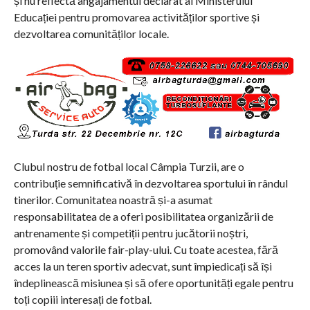
și nu reflectă angajamentul declarat al Ministerului
Educației pentru promovarea activităților sportive și
dezvoltarea comunităților locale.
Clubul nostru de fotbal local Câmpia Turzii, are o
contribuție semnificativă în dezvoltarea sportului în rândul
tinerilor. Comunitatea noastră și-a asumat
responsabilitatea de a oferi posibilitatea organizării de
antrenamente și competiții pentru jucătorii noștri,
promovând valorile fair-play-ului. Cu toate acestea, fără
acces la un teren sportiv adecvat, sunt împiedicați să își
îndeplinească misiunea și să ofere oportunități egale pentru
toți copiii interesați de fotbal.