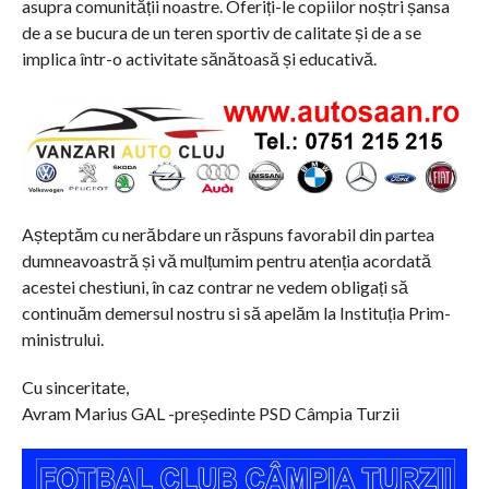
asupra comunității noastre. Oferiți-le copiilor noștri șansa
de a se bucura de un teren sportiv de calitate și de a se
implica într-o activitate sănătoasă și educativă.
Așteptăm cu nerăbdare un răspuns favorabil din partea
dumneavoastră și vă mulțumim pentru atenția acordată
acestei chestiuni, în caz contrar ne vedem obligați să
continuăm demersul nostru si să apelăm la Instituția Prim-
ministrului.
Cu sinceritate,
Avram Marius GAL -președinte PSD Câmpia Turzii