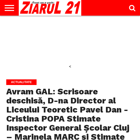
ACTUALITATE
INTERVIU
EDUCAŢIE
LIFESTYLE
OPINII
SPORT
ŞTIRI
UTILE
CONTACT
& TIMP
LIBER
<
ACTUALITATE
Avram GAL: Scrisoare
deschisă, D-na Director al
Liceului Teoretic Pavel Dan -
Cristina POPA Stimate
Inspector General Școlar Cluj
– Marinela MARC și Stimate