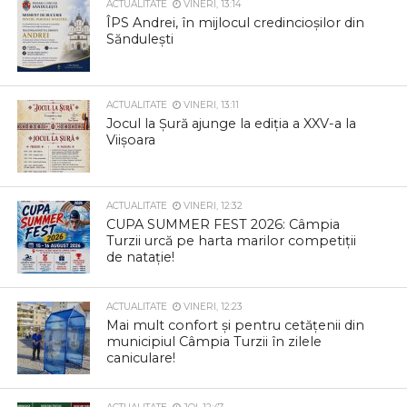
ACTUALITATE
VINERI, 13:14
ÎPS Andrei, în mijlocul credincioșilor din
Săndulești
ACTUALITATE
VINERI, 13:11
Jocul la Șură ajunge la ediția a XXV-a la
Viișoara
ACTUALITATE
VINERI, 12:32
CUPA SUMMER FEST 2026: Câmpia
Turzii urcă pe harta marilor competiții
de natație!
ACTUALITATE
VINERI, 12:23
Mai mult confort și pentru cetățenii din
municipiul Câmpia Turzii în zilele
caniculare!