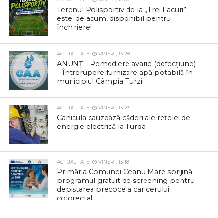
Terenul Polisportiv de la „Trei Lacuri”
este, de acum, disponibil pentru
închiriere!
ACTUALITATE
VINERI, 13:28
ANUNȚ – Remediere avarie (defecțiune)
– Întrerupere furnizare apă potabilă în
municipiul Câmpia Turzii
ACTUALITATE
VINERI, 13:23
Canicula cauzează căderi ale rețelei de
energie electrică la Turda
ACTUALITATE
VINERI, 13:18
Primăria Comunei Ceanu Mare sprijină
programul gratuit de screening pentru
depistarea precoce a cancerului
colorectal