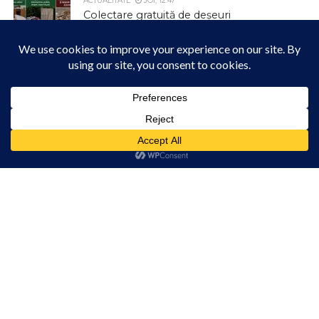
ACTUALITATE
JOI, 12:47
Colectare gratuită de deșeuri
voluminoase și textile la Tureni
ACTUALITATE
JOI, 12:42
Parcul Berc se transformă într un loc
magic
Acest site folosește cookies. Navigând în continuare, vă exprimați acordul asupra folosirii
cookie-urilor.
Află mai multe
Am înțeles!
ACTUALITATE
JOI, 12:33
Informare privind colectarea deșeurilor
din carton și hârtie
ACTUALITATE
JOI, 12:28
Acțiuni de dezinsecție pe raza
Municipiului Turda
ACTUALITATE
MARȚI, 18:25