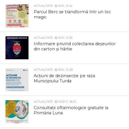
ACTUALITATE
IERI, 12:42
Parcul Berc se transformă într un loc
magic
ACTUALITATE
IERI, 12:33
Informare privind colectarea deșeurilor
din carton și hârtie
ACTUALITATE
IERI, 12:28
Acțiuni de dezinsecție pe raza
Municipiului Turda
ACTUALITATE
MARȚI, 18:25
Consultații oftalmologice gratuite la
Primăria Luna