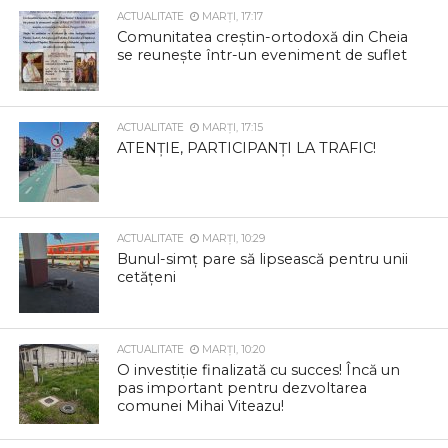
ACTUALITATE
MARȚI, 17:17
Comunitatea creștin-ortodoxă din Cheia
se reunește într-un eveniment de suflet
ACTUALITATE
MARȚI, 17:15
ATENȚIE, PARTICIPANȚI LA TRAFIC!
ACTUALITATE
MARȚI, 10:29
Bunul-simț pare să lipsească pentru unii
cetățeni
ACTUALITATE
MARȚI, 10:20
O investiție finalizată cu succes! Încă un
pas important pentru dezvoltarea
comunei Mihai Viteazu!