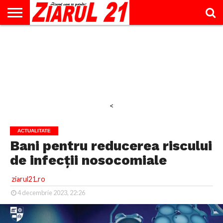
ACTUALITATE
INTERVIU
EDUCAŢIE
LIFESTYLE
OPINII
SPORT
ŞTIRI
UTILE
CONTACT
& TIMP
LIBER
<
ACTUALITATE
Bani pentru reducerea riscului
de infecții nosocomiale
ziarul21.ro
4 decembrie 2023, 22:26