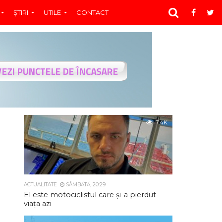
ŞTIRI
UTILE
CONTACT
7.4K
ACTUALITATE
SÂMBĂTĂ, 20:29
El este motociclistul care și-a pierdut
viața azi