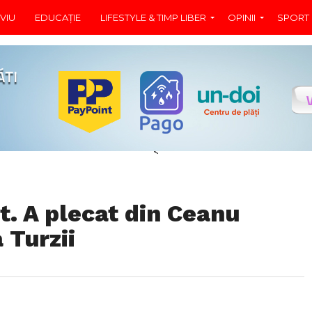
VIU
EDUCAŢIE
LIFESTYLE & TIMP LIBER
OPINII
SPORT
<
t. A plecat din Ceanu
 Turzii