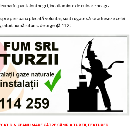
eumarin, pantaloni negri, încălțăminte de culoare neagră.
espre persoana plecată voluntar, sunt rugate să se adreseze celei
 gratuit numărul unic de urgenţă 112!
ECAT DIN CEANU MARE CĂTRE CÂMPIA TURZII
,
FEATURED