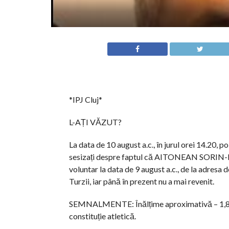
*IPJ Cluj*
L-AȚI VĂZUT?
La data de 10 august a.c., în jurul orei 14.20, po
sesizați despre faptul că AITONEAN SORIN-MA
voluntar la data de 9 august a.c., de la adres
Turzii, iar până în prezent nu a mai revenit.
SEMNALMENTE: Înălțime aproximativă – 1,80 m
constituție atletică.