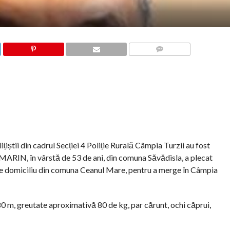
COMMENTS
lițiștii din cadrul Secției 4 Poliție Rurală Câmpia Turzii au fost
RIN, în vârstă de 53 de ani, din comuna Săvădisla, a plecat
a de domiciliu din comuna Ceanul Mare, pentru a merge în Câmpia
, greutate aproximativă 80 de kg, par cărunt, ochi căprui,