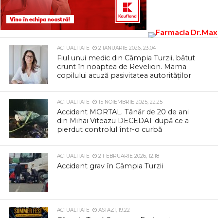
ACTUALITATE
2 IANUARIE 2026, 23:04
Fiul unui medic din Câmpia Turzii, bătut
crunt în noaptea de Revelion. Mama
copilului acuză pasivitatea autorităților
ACTUALITATE
15 NOIEMBRIE 2025, 22:25
Accident MORTAL. Tânăr de 20 de ani
din Mihai Viteazu DECEDAT după ce a
pierdut controlul într-o curbă
ACTUALITATE
2 FEBRUARIE 2026, 12:18
Accident grav în Câmpia Turzii
ACTUALITATE
ASTAZI, 19:22