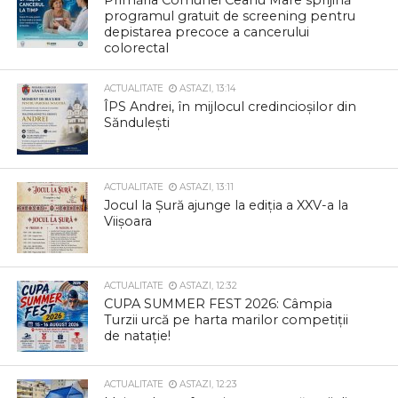
Primăria Comunei Ceanu Mare sprijină
programul gratuit de screening pentru
depistarea precoce a cancerului
colorectal
ACTUALITATE
ASTAZI, 13:14
ÎPS Andrei, în mijlocul credincioșilor din
Săndulești
ACTUALITATE
ASTAZI, 13:11
Jocul la Șură ajunge la ediția a XXV-a la
Viișoara
ACTUALITATE
ASTAZI, 12:32
CUPA SUMMER FEST 2026: Câmpia
Turzii urcă pe harta marilor competiții
de natație!
ACTUALITATE
ASTAZI, 12:23