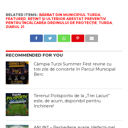
RELATED ITEMS:
BĂRBAT DIN MUNICIPIUL TURDA
,
FEATURED
,
REȚINT ȘI ULTERIOR ARESTAT PREVENTIV
PENTRU ÎNCĂLCAREA ORDINULUI DE PROTECȚIE
,
TURDA
,
ZIARUL 21
RECOMMENDED FOR YOU
Câmpia Turzii Summer Fest revine cu
trei zile de concerte în Parcul Municipal
Berc
Terenul Polisportiv de la „Trei Lacuri”
este, de acum, disponibil pentru
închiriere!
ANUNȚ – Remediere avarie (defecțiune)