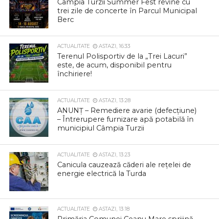
Câmpia Turzii Summer Fest revine cu
trei zile de concerte în Parcul Municipal
Berc
ACTUALITATE
ASTAZI, 16:33
Terenul Polisportiv de la „Trei Lacuri”
este, de acum, disponibil pentru
închiriere!
ACTUALITATE
ASTAZI, 13:28
ANUNȚ – Remediere avarie (defecțiune)
– Întrerupere furnizare apă potabilă în
municipiul Câmpia Turzii
ACTUALITATE
ASTAZI, 13:23
Canicula cauzează căderi ale rețelei de
energie electrică la Turda
ACTUALITATE
ASTAZI, 13:18