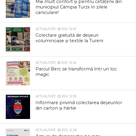
Mai mult confort și pentru cetățenii din
municipiul Câmpia Turzii în zilele
caniculare!
ACTUALITATE
IERI, 12:47
Colectare gratuită de deșeuri
voluminoase și textile la Tureni
ACTUALITATE
IERI, 12:42
Parcul Berc se transformă într un loc
magic
ACTUALITATE
IERI, 12:33
Informare privind colectarea deșeurilor
din carton și hârtie
ACTUALITATE
IERI, 12:28