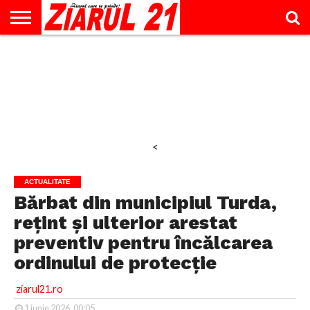
ACTUALITATE
INTERVIU
EDUCAŢIE
LIFESTYLE
OPINII
SPORT
ŞTIRI
UTILE
CONTACT
& TIMP
LIBER
<
ACTUALITATE
Bărbat din municipiul Turda,
rețint și ulterior arestat
preventiv pentru încălcarea
ordinului de protecție
ziarul21.ro
1 iunie 2026, 00:05