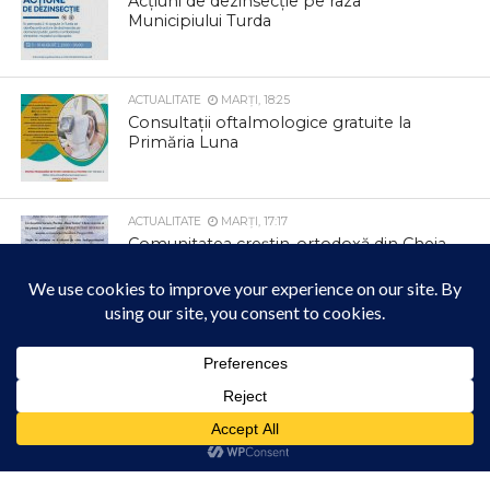
Acțiuni de dezinsecție pe raza
Municipiului Turda
ACTUALITATE
MARȚI, 18:25
Consultații oftalmologice gratuite la
Primăria Luna
ACTUALITATE
MARȚI, 17:17
Comunitatea creștin-ortodoxă din Cheia
se reunește într-un eveniment de suflet
ACTUALITATE
MARȚI, 17:15
ATENȚIE, PARTICIPANȚI LA TRAFIC!
Acest site folosește cookies. Navigând în continuare, vă exprimați acordul asupra folosirii
cookie-urilor.
Află mai multe
Am înțeles!