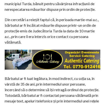
municipiul Turda, bănuit pentru săvârșirea infracțiunii de
nerespecatarea măsurilor dispuse prin ordin de protecție.
Din cercetări a reieșit faptul că, în perioada martie-mai a.c.,
bărbatul ar fi încălcat măsurile dispuse printr-un ordin de
protecție emis de Judecătoria Turda la data de 10 martie
a.c., prin care îi era interzis orice contact cu persoana
vătămată.
Bărbatul ar fi luat legătura, în mod indirect, cu soția sa, în
vârstă de 35 de ani, prin intermediul unor persoane,
încercând să o determine să își retragă ordinul de protecție.
Totodată, bărbatul ar fi contactat persoana vătămată prin
mesaje text, apeluri telefonice și prin intermediul unei rețele