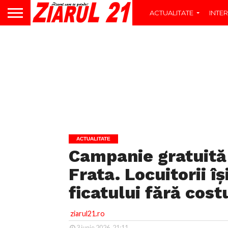
ACTUALITATE
INTER
ACTUALITATE
Campanie gratuită 
Frata. Locuitorii î
ficatului fără cost
ziarul21.ro
3 iunie 2026, 21:11