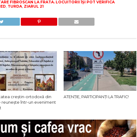
RE FIBROSCAN LA FRATA. LOCUITORII ÎȘI POT VERIFICA
RED
,
TURDA
,
ZIARUL 21
atea creștin-ortodoxă din
ATENȚIE, PARTICIPANȚI LA TRAFIC!
e reunește într-un eveniment
t