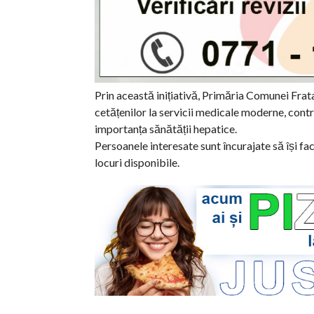
Prin această inițiativă, Primăria Comunei Frata
cetățenilor la servicii medicale moderne, contr
importanța sănătății hepatice.
Persoanele interesate sunt încurajate să își f
locuri disponibile.