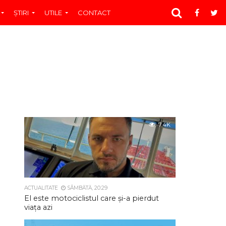
ŞTIRI
UTILE
CONTACT
7.4K
ACTUALITATE
SÂMBĂTĂ, 20:29
El este motociclistul care și-a pierdut
viața azi