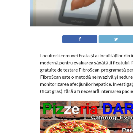
Locuitorii comunei Frata și ai localităților din
modernă pentru evaluarea sănătății ficatului.
gratuite de testare FibroScan, programată pen
FibroScan este o metodă neinvazivă și nedurero
monitorizarea afecțiunilor hepatice. Investiga
(ficat gras), fără a fi necesară internarea pacie