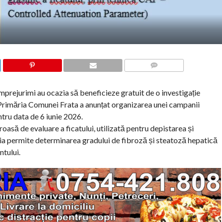
COMMENTS
 împrejurimi au ocazia să beneficieze gratuit de o investigație
 Primăria Comunei Frata a anunțat organizarea unei campanii
tru data de 6 iunie 2026.
asă de evaluare a ficatului, utilizată pentru depistarea și
ția permite determinarea gradului de fibroză și steatoză hepatică
ntului.