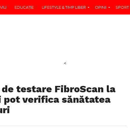
VIU
EDUCAŢIE
LIFESTYLE & TIMP LIBER
OPINII
SPORT
<
de testare FibroScan la
și pot verifica sănătatea
uri