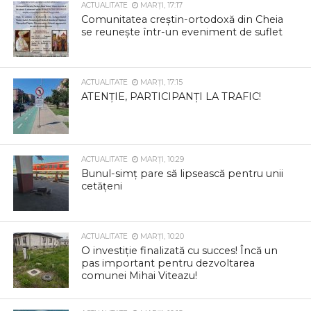
ACTUALITATE
MARȚI, 17:17
Comunitatea creștin-ortodoxă din Cheia
se reunește într-un eveniment de suflet
ACTUALITATE
MARȚI, 17:15
ATENȚIE, PARTICIPANȚI LA TRAFIC!
ACTUALITATE
MARȚI, 10:29
Bunul-simț pare să lipsească pentru unii
cetățeni
ACTUALITATE
MARȚI, 10:20
O investiție finalizată cu succes! Încă un
pas important pentru dezvoltarea
comunei Mihai Viteazu!