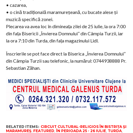
• cazarea,
• o cină tradițională maramureșeană, cu bucate alese și
muzică specifică zonei.
Plecarea va avea loc în dimineața zilei de 25 iulie, la ora 7:00
din fața Bisericii „Învierea Domnului” din Câmpia Turzii, iar
la ora 7:10 din Turda, din fața magazinului Lidl.
Înscrierile se pot face direct la Biserica „Învierea Domnului”
din Câmpia Turzii sau telefonic, la numărul: 0744938888 Pr.
Sebastian Zăhan.
RELATED ITEMS:
CIRCUIT CULTURAL-RELIGIOS ÎN BISTRIȚA ȘI
MARAMUREȘ
,
FEATURED
,
ÎN PERIOADA 25 - 26 IULIE
,
TURDA
,