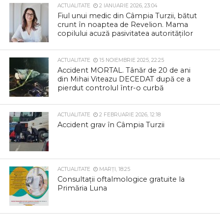
ACTUALITATE
2 IANUARIE 2026, 23:04
Fiul unui medic din Câmpia Turzii, bătut
crunt în noaptea de Revelion. Mama
copilului acuză pasivitatea autorităților
ACTUALITATE
15 NOIEMBRIE 2025, 22:25
Accident MORTAL. Tânăr de 20 de ani
din Mihai Viteazu DECEDAT după ce a
pierdut controlul într-o curbă
ACTUALITATE
2 FEBRUARIE 2026, 12:18
Accident grav în Câmpia Turzii
ACTUALITATE
MARȚI, 18:25
Consultații oftalmologice gratuite la
Primăria Luna