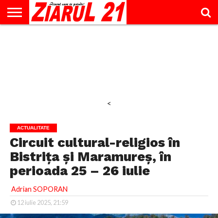
ACTUALITATE
INTERVIU
EDUCAŢIE
LIFESTYLE
OPINII
SPORT
ŞTIRI
UTILE
CONTACT
& TIMP
LIBER
<
ACTUALITATE
Circuit cultural-religios în
Bistrița și Maramureș, în
perioada 25 – 26 iulie
Adrian SOPORAN
12 iulie 2025, 21:59