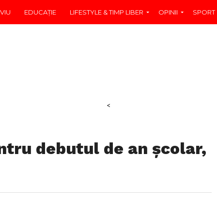
VIU
EDUCAŢIE
LIFESTYLE & TIMP LIBER
OPINII
SPORT
<
ntru debutul de an școlar,