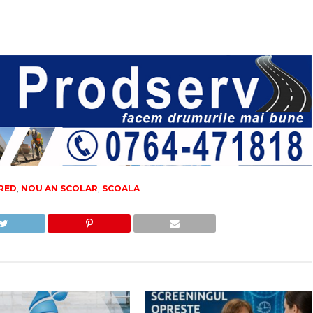
RED
,
NOU AN SCOLAR
,
SCOALA