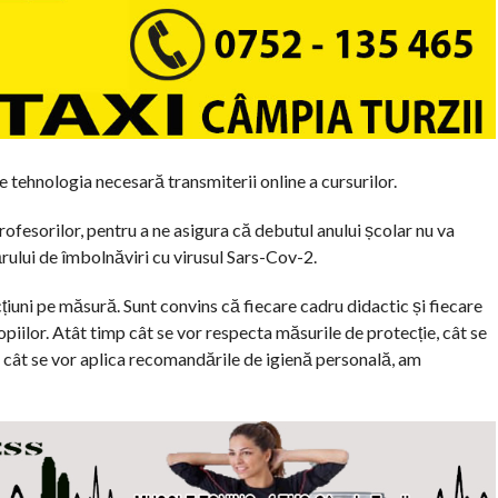
 tehnologia necesară transmiterii online a cursurilor.
profesorilor, pentru a ne asigura că debutul anului școlar nu va
rului de îmbolnăviri cu virusul Sars-Cov-2.
țiuni pe măsură. Sunt convins că fiecare cadru didactic și fiecare
copiilor. Atât timp cât se vor respecta măsurile de protecție, cât se
și cât se vor aplica recomandările de igienă personală, am