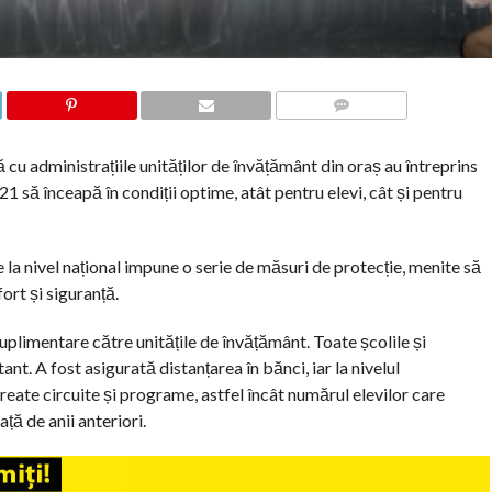
COMMENTS
cu administrațiile unităților de învățământ din oraș au întreprins
1 să înceapă în condiții optime, atât pentru elevi, cât și pentru
 la nivel național impune o serie de măsuri de protecție, menite să
fort și siguranță.
uplimentare către unitățile de învățământ. Toate școlile și
nt. A fost asigurată distanțarea în bănci, iar la nivelul
reate circuite și programe, astfel încât numărul elevilor care
ață de anii anteriori.