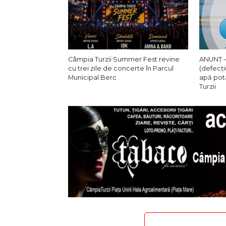
Câmpia Turzii Summer Fest revine
ANUNȚ –
cu trei zile de concerte în Parcul
(defecți
Municipal Berc
apă pot
Turzii