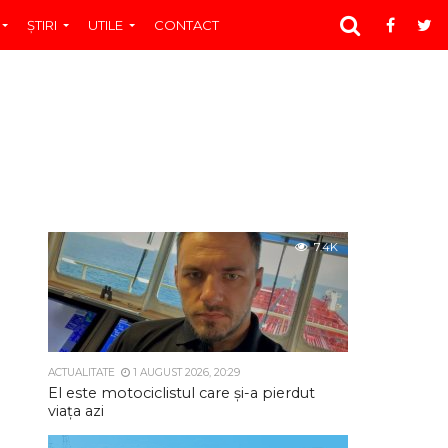
ŞTIRI
UTILE
CONTACT
7.4K
ACTUALITATE
1 AUGUST 2026, 20:29
El este motociclistul care și-a pierdut
viața azi