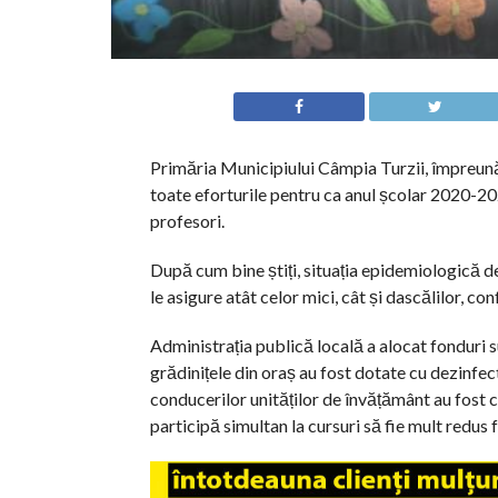
Primăria Municipiului Câmpia Turzii, împreună 
toate eforturile pentru ca anul școlar 2020-202
profesori.
După cum bine știți, situația epidemiologică de
le asigure atât celor mici, cât și dascălilor, con
Administrația publică locală a alocat fonduri s
grădinițele din oraș au fost dotate cu dezinfecta
conducerilor unităților de învățământ au fost c
participă simultan la cursuri să fie mult redus f