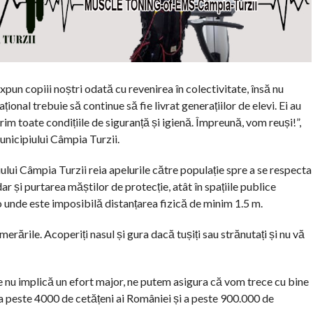
expun copiii noștri odată cu revenirea în colectivitate, însă nu
ional trebuie să continue să fie livrat generațiilor de elevi. Ei au
erim toate condițiile de siguranță și igienă. Împreună, vom reuși!”,
icipiului Câmpia Turzii.
ului Câmpia Turzii reia apelurile către populație spre a se respecta
ar și purtarea măștilor de protecție, atât în spațiile publice
olo unde este imposibilă distanțarea fizică de minim 1.5 m.
merările. Acoperiți nasul și gura dacă tușiți sau strănutați și nu vă
 nu implică un efort major, ne putem asigura că vom trece cu bine
a peste 4000 de cetățeni ai României și a peste 900.000 de