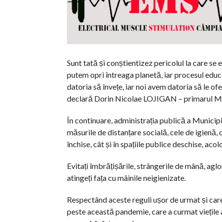
Sunt tată și conștientizez pericolul la care se 
putem opri întreaga planetă, iar procesul educaț
datoria să învețe, iar noi avem datoria să le of
declară Dorin Nicolae LOJIGAN – primarul Mun
În continuare, administrația publică a Municipi
măsurile de distanțare socială, cele de igienă, d
închise, cât și în spațiile publice deschise, ac
Evitați îmbrățișările, strângerile de mână, aglo
atingeți fața cu mâinile neigienizate.
Respectând aceste reguli ușor de urmat și care
peste această pandemie, care a curmat viețile 