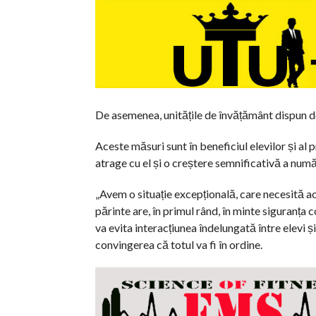
De asemenea, unitățile de învățământ dispun de
Aceste măsuri sunt în beneficiul elevilor și al 
atrage cu el și o creștere semnificativă a numă
„Avem o situație excepțională, care necesită ac
părinte are, în primul rând, în minte siguranța 
va evita interacțiunea îndelungată între elevi 
convingerea că totul va fi în ordine.