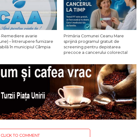
 Remediere avarie
Primăria Comunei Ceanu Mare
une) – Întrerupere furnizare
sprijină programul gratuit de
abilă în municipiul Câmpia
screening pentru depistarea
precoce a cancerului colorectal
CLICK TO COMMENT