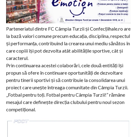
Parteneriatul dintre FC Câmpia Turzii și Confecțiihale.ro are
la bază valori comune precum educația, disciplina, respectul
și performanța, contribuind la crearea unui mediu sănătos în
care copiii își pot dezvolta atât abilitățile sportive, cât și
caracterul.
Prin continuarea acestei colaborări, cele două entități își
propun să ofere în continuare oportunități de dezvoltare
pentru tinerii sportivi și să contribuie la consolidarea unui
proiect care unește întreaga comunitate din Câmpia Turzii.
„Fotbal pentru toți. Fotbal pentru Câmpia Turzii!” rămâne
mesajul care definește direcția clubului pentru noul sezon
competițional.