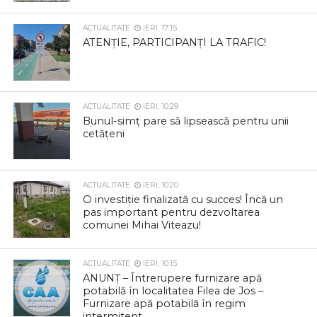
ACTUALITATE
IERI, 17:15
ATENȚIE, PARTICIPANȚI LA TRAFIC!
ACTUALITATE
IERI, 10:29
Bunul-simț pare să lipsească pentru unii
cetățeni
ACTUALITATE
IERI, 10:20
O investiție finalizată cu succes! Încă un
pas important pentru dezvoltarea
comunei Mihai Viteazu!
ACTUALITATE
IERI, 10:15
ANUNȚ – Întrerupere furnizare apă
potabilă în localitatea Filea de Jos –
Furnizare apă potabilă în regim
intermitent