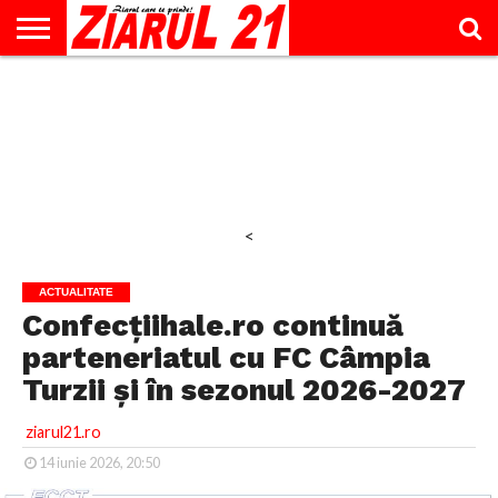
ACTUALITATE
INTERVIU
EDUCAŢIE
LIFESTYLE
OPINII
SPORT
ŞTIRI
UTILE
CONTACT
& TIMP
LIBER
<
ACTUALITATE
Confecțiihale.ro continuă
parteneriatul cu FC Câmpia
Turzii și în sezonul 2026-2027
ziarul21.ro
14 iunie 2026, 20:50