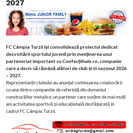
2027
FC Câmpia Turzii își consolidează proiectul dedicat
dezvoltării sportului juvenil prin menținerea unui
parteneriat important cu Confecțiihale.ro, companie
care a decis să rămână alături de club și în sezonul 2026
– 2027.
Reprezentanții clubului au anunțat continuarea colaborării
cu una dintre companiile de referință din domeniul
construcțiilor metalice, un partener care susține de mai mulți
ani activitatea sportivă și educațională desfășurată în
cadrul FC Câmpia Turzii.