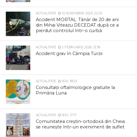
ACTUALITATE
15 NOIEMBRIE 2025, 22:25
Accident MORTAL. Tânăr de 20 de ani
din Mihai Viteazu DECEDAT după ce a
pierdut controlul într-o curbă
ACTUALITATE
2 FEBRUARIE 2026, 12:18
Accident grav în Câmpia Turzii
ACTUALITATE
IERI, 18:25
Consultații oftalmologice gratuite la
Primăria Luna
ACTUALITATE
IERI, 17:17
Comunitatea creștin-ortodoxă din Cheia
se reunește într-un eveniment de suflet