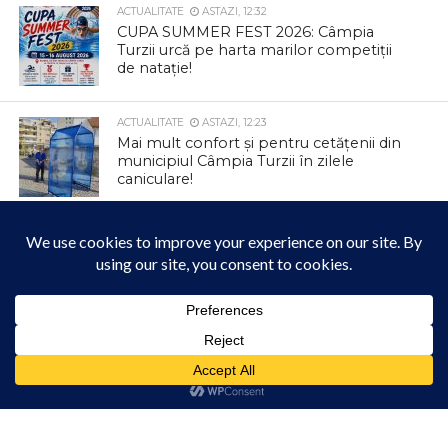
ACTUALITATE
ASTAZI, 12:32
CUPA SUMMER FEST 2026: Câmpia
Turzii urcă pe harta marilor competiții
de natație!
ACTUALITATE
ASTAZI, 12:23
Mai mult confort și pentru cetățenii din
municipiul Câmpia Turzii în zilele
caniculare!
ACTUALITATE
IERI, 12:47
Colectare gratuită de deșeuri
voluminoase și textile la Tureni
Acest site folosește cookies. Navigând în continuare, vă exprimați acordul asupra folosirii
ACTUALITATE
IERI, 12:42
cookie-urilor.
Află mai multe
Parcul Berc se transformă într un loc
magic
Am înțeles!