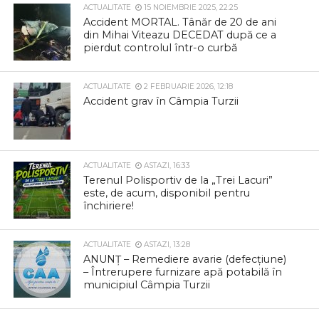
ACTUALITATE
15 NOIEMBRIE 2025, 22:25
Accident MORTAL. Tânăr de 20 de ani
din Mihai Viteazu DECEDAT după ce a
pierdut controlul într-o curbă
ACTUALITATE
2 FEBRUARIE 2026, 12:18
Accident grav în Câmpia Turzii
ACTUALITATE
ASTAZI, 16:33
Terenul Polisportiv de la „Trei Lacuri”
este, de acum, disponibil pentru
închiriere!
ACTUALITATE
ASTAZI, 13:28
ANUNȚ – Remediere avarie (defecțiune)
– Întrerupere furnizare apă potabilă în
municipiul Câmpia Turzii