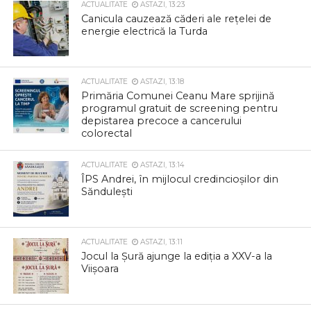
ACTUALITATE
ASTAZI, 13:23
Canicula cauzează căderi ale rețelei de
energie electrică la Turda
ACTUALITATE
ASTAZI, 13:18
Primăria Comunei Ceanu Mare sprijină
programul gratuit de screening pentru
depistarea precoce a cancerului
colorectal
ACTUALITATE
ASTAZI, 13:14
ÎPS Andrei, în mijlocul credincioșilor din
Săndulești
ACTUALITATE
ASTAZI, 13:11
Jocul la Șură ajunge la ediția a XXV-a la
Viișoara