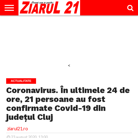
ACTUALITATE
INTERVIU
EDUCAŢIE
LIFESTYLE
OPINII
SPORT
ŞTIRI
UTILE
CONTACT
& TIMP
LIBER
<
ACTUALITATE
Coronavirus. În ultimele 24 de
ore, 21 persoane au fost
confirmate Covid-19 din
județul Cluj
ziarul21.ro
23 august 2020, 13:00