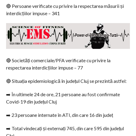
🔴 Persoane verificate cu privire la respectarea măsurii și
interdicțiilor impuse – 341
🔴 Societăți comerciale/PFA verificate cu privire la
respectarea interdicțiilor impuse – 77
🔴 Situația epidemiologică în județul Cluj se prezintă astfel:
➡️ În ultimele 24 de ore, 21 persoane au fost confirmate
Covid-19 din județul Cluj
➡️ 23 persoane internate în ATI, din care 16 din județ
➡️ Total vindecați și externați 745, din care 595 din județul
Cluj