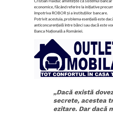
Cristian Haiduc amintește că sistemul bancar a 
economice, făcând referire la inițiative precu
împotriva ROBOR și a instituțiilor bancare.
Potrivit acestuia, problema esențială este dac
anticoncurențială între bănci sau dacă este v
Banca Națională a României.
„Dacă există dovezi
secrete, acestea t
ezitare. Dar dacă n