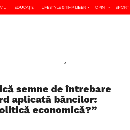
VIU
EDUCAŢIE
LIFESTYLE & TIMP LIBER
OPINII
SPORT
<
dică semne de întrebare
d aplicată băncilor:
olitică economică?”