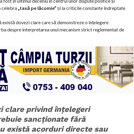
fost în ultimul deceniu în centrul unor dispute politice și
m celebra
„taxă pe lăcomie”
și la criticile constante îndreptate
ă există dovezi clare care să demonstreze o înțelegere
orba despre interpretarea unui mecanism strict reglementat de
 clare privind înțelegeri
rebuie sancționate fără
u există acorduri directe sau