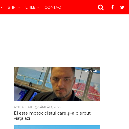
ŞTIRI
UTILE
CONTACT
7.4K
ACTUALITATE
SÂMBĂTĂ, 20:29
El este motociclistul care și-a pierdut
viața azi