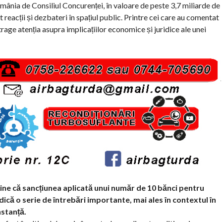
nia de Consiliul Concurenței, în valoare de peste 3,7 miliarde de
t reacții și dezbateri în spațiul public. Printre cei care au comentat
rage atenția asupra implicațiilor economice și juridice ale unei
ține că sancțiunea aplicată unui număr de 10 bănci pentru
ă o serie de întrebări importante, mai ales în contextul în
nstanță.