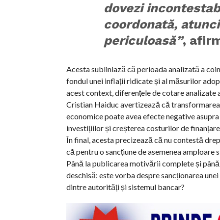
dovezi incontestab
coordonată, atunci
periculoasă”
, afir
Acesta subliniază că perioada analizată a coinc
fondul unei inflații ridicate și al măsurilor a
acest context, diferențele de cotare analizate a
Cristian Haiduc avertizează că transformarea 
economice poate avea efecte negative asupra î
investițiilor și creșterea costurilor de finanțare
În final, acesta precizează că nu contestă drep
că pentru o sancțiune de asemenea amploare st
Până la publicarea motivării complete și până
deschisă: este vorba despre sancționarea unei 
dintre autorități și sistemul bancar?