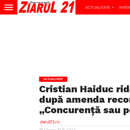
ACTUALITATE
INTER
ACTUALITATE
Cristian Haiduc ri
după amenda recor
„Concurență sau p
ziarul21.ro
13 iunie 2026, 12:12