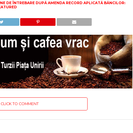
MNE DE ÎNTREBARE DUPĂ AMENDA RECORD APLICATĂ BĂNCILOR:
EATURED
CLICK TO COMMENT