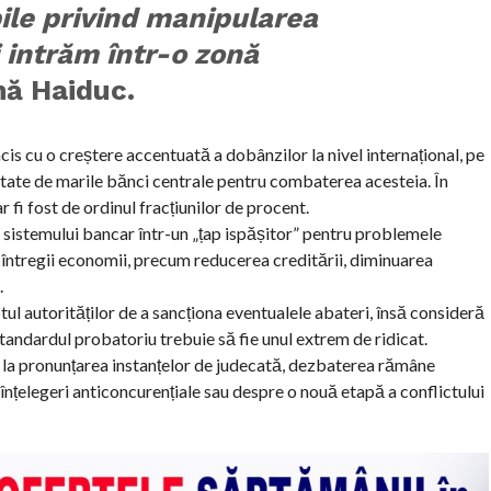
ile privind manipularea
 intrăm într-o zonă
mă Haiduc.
is cu o creștere accentuată a dobânzilor la nivel internațional, pe
doptate de marile bănci centrale pentru combaterea acesteia. În
r fi fost de ordinul fracțiunilor de procent.
sistemului bancar într-un „țap ispășitor” pentru problemele
ntregii economii, precum reducerea creditării, diminuarea
.
tul autorităților de a sancționa eventualele abateri, însă consideră
andardul probatoriu trebuie să fie unul extrem de ridicat.
 la pronunțarea instanțelor de judecată, dezbaterea rămâne
înțelegeri anticoncurențiale sau despre o nouă etapă a conflictului