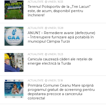
ACTUALITATE
VINERI, 16:33
Terenul Polisportiv de la „Trei Lacuri”
este, de acum, disponibil pentru
închiriere!
ACTUALITATE
VINERI, 13:28
ANUNȚ – Remediere avarie (defecțiune)
– Întrerupere furnizare apă potabilă în
municipiul Câmpia Turzii
ACTUALITATE
VINERI, 13:23
Canicula cauzează căderi ale rețelei de
energie electrică la Turda
ACTUALITATE
VINERI, 13:18
Primăria Comunei Ceanu Mare sprijină
programul gratuit de screening pentru
depistarea precoce a cancerului
colorectal