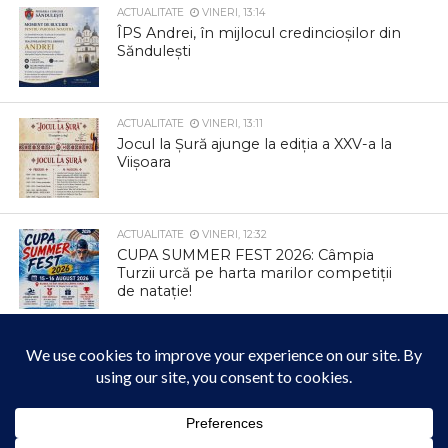
ACTUALITATE
VINERI, 13:14
ÎPS Andrei, în mijlocul credincioșilor din
Săndulești
ACTUALITATE
VINERI, 13:11
Jocul la Șură ajunge la ediția a XXV-a la
Viișoara
ACTUALITATE
VINERI, 12:32
CUPA SUMMER FEST 2026: Câmpia
Turzii urcă pe harta marilor competiții
de natație!
ACTUALITATE
VINERI, 12:23
Mai mult confort și pentru cetățenii din
municipiul Câmpia Turzii în zilele
caniculare!