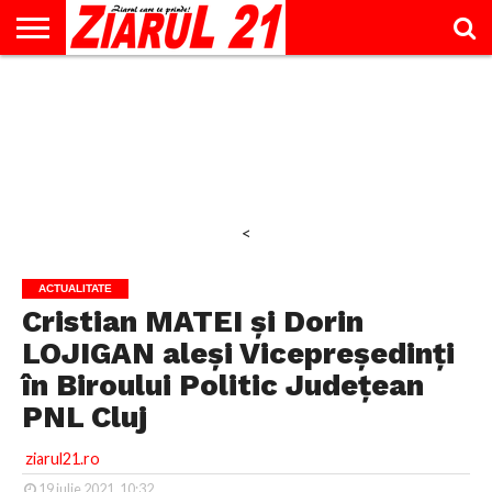
ACTUALITATE
INTERVIU
EDUCAŢIE
LIFESTYLE
OPINII
SPORT
ŞTIRI
UTILE
CONTACT
& TIMP
LIBER
<
ACTUALITATE
Cristian MATEI și Dorin
LOJIGAN aleși Vicepreședinți
în Biroului Politic Județean
PNL Cluj
ziarul21.ro
19 iulie 2021, 10:32