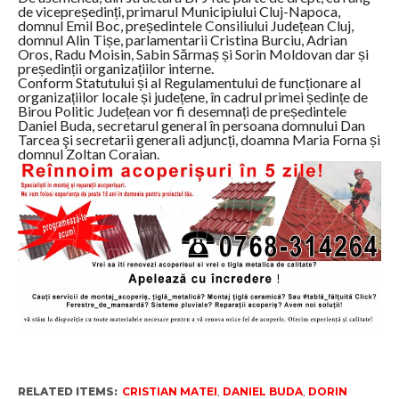
de vicepreședinți, primarul Municipiului Cluj-Napoca,
domnul Emil Boc, președintele Consiliului Județean Cluj,
domnul Alin Tișe, parlamentarii Cristina Burciu, Adrian
Oros, Radu Moisin, Sabin Sărmaș și Sorin Moldovan dar și
președinții organizațiilor interne.
Conform Statutului și al Regulamentului de funcționare al
organizațiilor locale și județene, în cadrul primei ședințe de
Birou Politic Județean vor fi desemnați de președintele
Daniel Buda, secretarul general în persoana domnului Dan
Tarcea şi secretarii generali adjuncți, doamna Maria Forna și
domnul Zoltan Coraian.
RELATED ITEMS:
CRISTIAN MATEI
,
DANIEL BUDA
,
DORIN