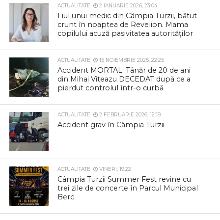
ACTUALITATE
2 IANUARIE 2026, 23:04
Fiul unui medic din Câmpia Turzii, bătut
crunt în noaptea de Revelion. Mama
copilului acuză pasivitatea autorităților
ACTUALITATE
15 NOIEMBRIE 2025, 22:25
Accident MORTAL. Tânăr de 20 de ani
din Mihai Viteazu DECEDAT după ce a
pierdut controlul într-o curbă
ACTUALITATE
2 FEBRUARIE 2026, 12:18
Accident grav în Câmpia Turzii
ACTUALITATE
VINERI, 19:22
Câmpia Turzii Summer Fest revine cu
trei zile de concerte în Parcul Municipal
Berc