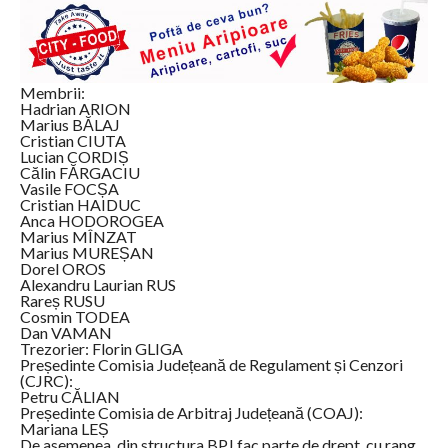
Membrii:
Hadrian ARION
Marius BĂLAJ
Cristian CIUTA
Lucian CORDIȘ
Călin FĂRGACIU
Vasile FOCȘA
Cristian HAIDUC
Anca HODOROGEA
Marius MÎNZAT
Marius MUREȘAN
Dorel OROS
Alexandru Laurian RUS
Rareș RUSU
Cosmin TODEA
Dan VAMAN
Trezorier: Florin GLIGA
Președinte Comisia Județeană de Regulament și Cenzori
(CJRC):
Petru CĂLIAN
Președinte Comisia de Arbitraj Județeană (COAJ):
Mariana LEȘ
De asemenea, din structura BPJ fac parte de drept, cu rang