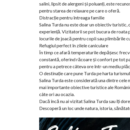
salini, lipsit de alergeni și poluanți, este rec
pentru starea de relaxare pe care o oferă.
Distracție pentru întreaga familie
Salina Turda nu este doar un obiectiv turistic,
experiență. Vizitatorii se pot bucura de roata 
locurile de joacă pentru copii sau plimbările c
Refugiul perfect în zilele caniculare
În timp ce afară temperaturile depășesc frecve
constantă, oferind răcoare și confort pe tot par
pentru a petrece câteva ore într-un mediu plăc
O destinație care pune Turda pe harta turismu
Salina Turda este considerată una dintre cele m
mai importante obiective turistice ale României
câte ori au ocazia.
Dacă încă nu ai vizitat Salina Turda sau îți do
Descoperă un loc unde natura, istoria, sănătat