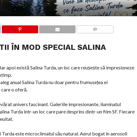
COMMENTS
TII ÎN MOD SPECIAL SALINA
ți. Iar apoi există Salina Turda, un loc care reușește să impresioneze
otimp.
 aleg anual Salina Turda nu doar pentru frumusețea ei
 care o oferă.
ărat univers fascinant. Galeriile impresionante, iluminatul
ina Turda într-un loc care pare desprins dintr-un film SF. Fiecare
euitat.
ei Turda este microclimatul său natural. Aerul bogat în aerosoli