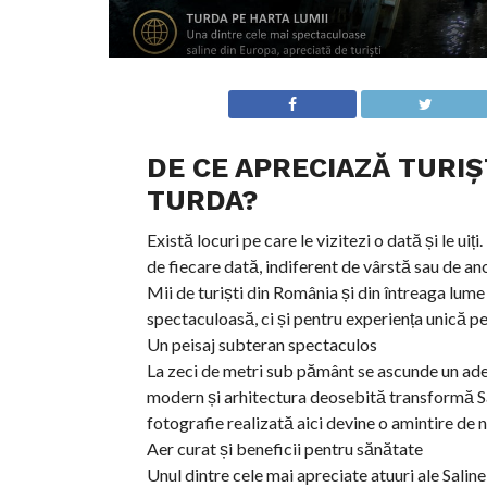
DE CE APRECIAZĂ TURIȘ
TURDA?
Există locuri pe care le vizitezi o dată și le ui
de fiecare dată, indiferent de vârstă sau de an
Mii de turiști din România și din întreaga lume
spectaculoasă, ci și pentru experiența unică pe
Un peisaj subteran spectaculos
La zeci de metri sub pământ se ascunde un adev
modern și arhitectura deosebită transformă Sal
fotografie realizată aici devine o amintire de n
Aer curat și beneficii pentru sănătate
Unul dintre cele mai apreciate atuuri ale Salin