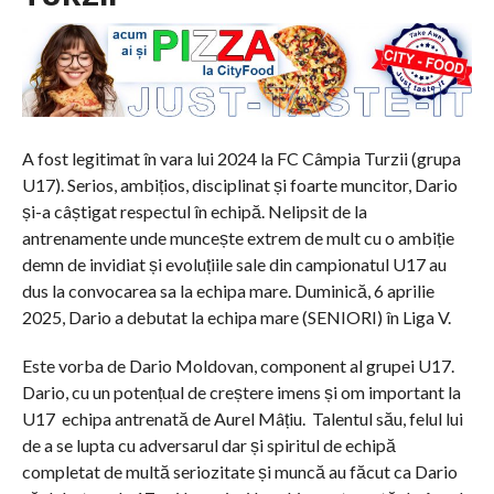
A fost legitimat în vara lui 2024 la FC Câmpia Turzii (grupa
U17). Serios, ambițios, disciplinat și foarte muncitor, Dario
și-a câștigat respectul în echipă. Nelipsit de la
antrenamente unde muncește extrem de mult cu o ambiție
demn de invidiat și evoluțiile sale din campionatul U17 au
dus la convocarea sa la echipa mare. Duminică, 6 aprilie
2025, Dario a debutat la echipa mare (SENIORI) în Liga V.
Este vorba de Dario Moldovan, component al grupei U17.
Dario, cu un potențual de creștere imens și om important la
U17 echipa antrenată de Aurel Mâțiu. Talentul său, felul lui
de a se lupta cu adversarul dar și spiritul de echipă
completat de multă seriozitate și muncă au făcut ca Dario