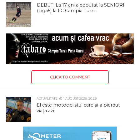
DEBUT. La 17 ani a debutat la SENIORI
(Liga5) la FC Câmpia Turzii
CLICK TO COMMENT
ACTUALITATE
1 AUGUST 2026, 20:29
El este motociclistul care și-a pierdut
viața azi