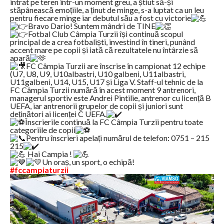
intrat pe teren într-un moment greu, a știut să-și
stăpânească emoțiile, a ținut de minge, s-a luptat ca un leu
pentru fiecare minge iar debutul său a fost cu victorie
Bravo Dario! Suntem mândri de TINE
Fotbal Club Câmpia Turzii își continuă scopul
principal de a crea fotbaliști, investind în tineri, punând
accent mare pe copii și iată că rezultatele nu întârzie să
apară
FC Câmpia Turzii are înscrise în campionat 12 echipe
(U7, U8, U9, U10albastri, U10 galbeni, U11albastri,
U11galbeni, U14, U15, U17 și Liga V. Staff-ul tehnic de la
FC Câmpia Turzii numără în acest moment 9 antrenori,
managerul sportiv este Andrei Pintilie, antrenor cu licență B
UEFA, iar antrenorii grupelor de copii și juniori sunt
deținători ai licenței C UEFA.
Înscrierile continuă la FC Câmpia Turzii pentru toate
categoriile de copii
Pentru înscrieri apelați numărul de telefon: 0751 – 215
215
Hai Campia !
Un oraș, un sport, o echipă!
#fccampiaturzii