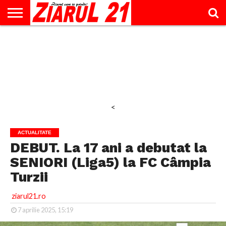
ACTUALITATE
INTERVIU
EDUCAŢIE
LIFESTYLE
OPINII
SPORT
ŞTIRI
UTILE
CONTACT
& TIMP
LIBER
<
ACTUALITATE
DEBUT. La 17 ani a debutat la
SENIORI (Liga5) la FC Câmpia
Turzii
ziarul21.ro
7 aprilie 2025, 15:19