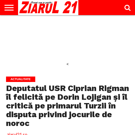
ACTUALITATE
INTERVIU
EDUCAŢIE
LIFESTYLE
OPINII
SPORT
ŞTIRI
UTILE
CONTACT
& TIMP
LIBER
<
ACTUALITATE
Deputatul USR Ciprian Rigman
îl felicită pe Dorin Lojigan și îl
critică pe primarul Turzii în
disputa privind jocurile de
noroc
ziarul21.ro