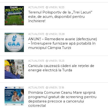
ACTUALITATE
VINERI, 16:33
Terenul Polisportiv de la „Trei Lacuri”
este, de acum, disponibil pentru
închiriere!
ACTUALITATE
VINERI, 13:28
ANUNȚ – Remediere avarie (defecțiune)
– Întrerupere furnizare apă potabilă în
municipiul Câmpia Turzii
ACTUALITATE
VINERI, 13:23
Canicula cauzează căderi ale rețelei de
energie electrică la Turda
ACTUALITATE
VINERI, 13:18
Primăria Comunei Ceanu Mare sprijină
programul gratuit de screening pentru
depistarea precoce a cancerului
colorectal