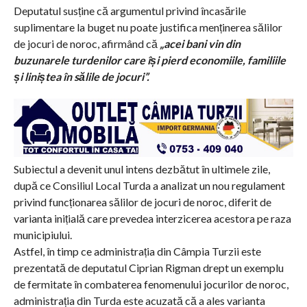
Deputatul susține că argumentul privind încasările
suplimentare la buget nu poate justifica menținerea sălilor
de jocuri de noroc, afirmând că
„acei bani vin din
buzunarele turdenilor care își pierd economiile, familiile
și liniștea în sălile de jocuri”.
Subiectul a devenit unul intens dezbătut în ultimele zile,
după ce Consiliul Local Turda a analizat un nou regulament
privind funcționarea sălilor de jocuri de noroc, diferit de
varianta inițială care prevedea interzicerea acestora pe raza
municipiului.
Astfel, în timp ce administrația din Câmpia Turzii este
prezentată de deputatul Ciprian Rigman drept un exemplu
de fermitate în combaterea fenomenului jocurilor de noroc,
administrația din Turda este acuzată că a ales varianta