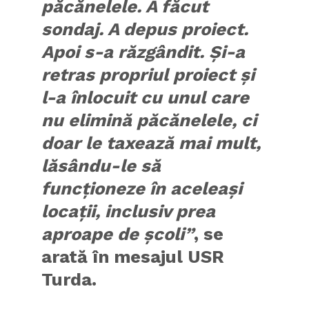
păcănelele. A făcut
sondaj. A depus proiect.
Apoi s-a răzgândit. Și-a
retras propriul proiect și
l-a înlocuit cu unul care
nu elimină păcănelele, ci
doar le taxează mai mult,
lăsându-le să
funcționeze în aceleași
locații, inclusiv prea
aproape de școli”
, se
arată în mesajul USR
Turda.