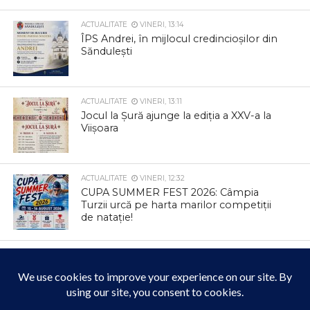
ACTUALITATE
VINERI, 13:14
ÎPS Andrei, în mijlocul credincioșilor din
Săndulești
ACTUALITATE
VINERI, 13:11
Jocul la Șură ajunge la ediția a XXV-a la
Viișoara
ACTUALITATE
VINERI, 12:32
CUPA SUMMER FEST 2026: Câmpia
Turzii urcă pe harta marilor competiții
de natație!
ACTUALITATE
VINERI, 12:23
Mai mult confort și pentru cetățenii din
municipiul Câmpia Turzii în zilele
caniculare!