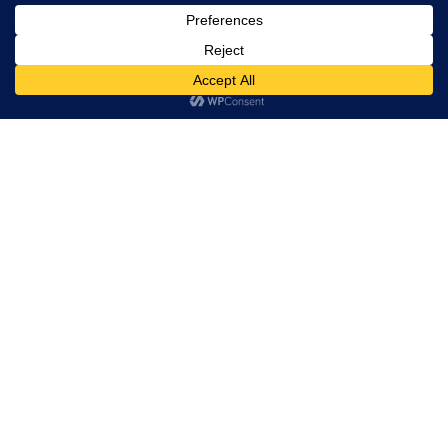
ACTUALITATE
JOI, 12:47
Acest site folosește cookies. Navigând în continuare, vă exprimați acordul asupra folosirii
Colectare gratuită de deșeuri
cookie-urilor.
Află mai multe
voluminoase și textile la Tureni
Am înțeles!
ACTUALITATE
JOI, 12:42
Parcul Berc se transformă într un loc
magic
ACTUALITATE
JOI, 12:33
Informare privind colectarea deșeurilor
din carton și hârtie
ACTUALITATE
JOI, 12:28
Acțiuni de dezinsecție pe raza
Municipiului Turda