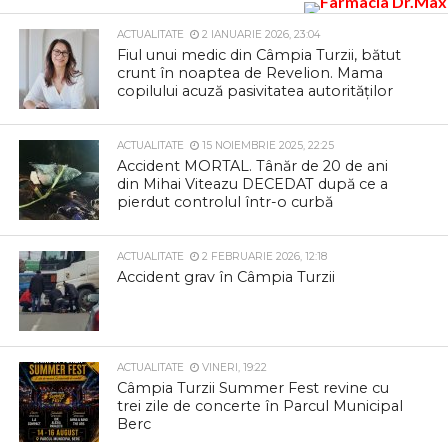
ACTUALITATE
2 IANUARIE 2026, 23:04
Fiul unui medic din Câmpia Turzii, bătut
crunt în noaptea de Revelion. Mama
copilului acuză pasivitatea autorităților
ACTUALITATE
15 NOIEMBRIE 2025, 22:25
Accident MORTAL. Tânăr de 20 de ani
din Mihai Viteazu DECEDAT după ce a
pierdut controlul într-o curbă
ACTUALITATE
2 FEBRUARIE 2026, 12:18
Accident grav în Câmpia Turzii
ACTUALITATE
VINERI, 19:22
Câmpia Turzii Summer Fest revine cu
trei zile de concerte în Parcul Municipal
Berc