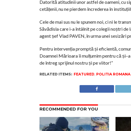
Datorită atitudinii unor astfel de oameni, cu si
cetățenii, nu ne pierdem încrederea în instituțiil
Cele de mai sus nu le spunem noi, ci ni le tra
Săvădisla care i-a întâlnit pe colegii noștri 
agent șef Vlad PAVEN, în urma unei sesizări pr
Pentru intervenția promptă și eficientă, comuni
Doamnei Mărioara îi mulțumim pentru că și–a 
de întreg sprijinul nostru și pe viitor!”
RELATED ITEMS:
FEATURED
,
POLITIA ROMANA
RECOMMENDED FOR YOU