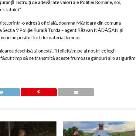
guranță instruiți de adevărate valori ale Poliției Române, noi,
e statului.”
nsmite, printr-o adresă oficială, doamna Mărioara din comuna
de la Secția 9 Poliție Rurală Turda – agent Răzvan NĂDĂȘAN și
ivind un posibil furt de material lemnos.
carea deschisă și onestă, îi felicităm pe ai noștri colegi!
făcut timp să ne transmită aceste frumoase gânduri și o asigurăm