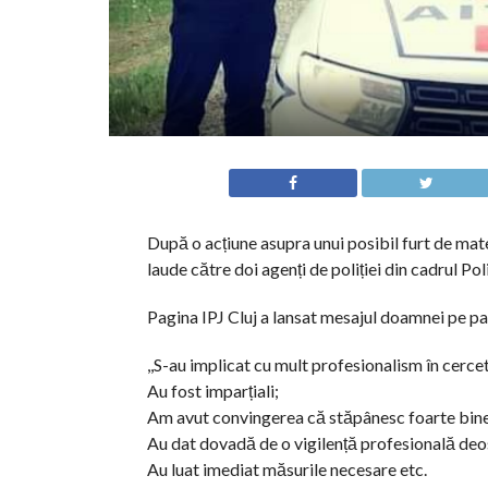
După o acțiune asupra unui posibil furt de ma
laude către doi agenți de poliției din cadrul Po
Pagina IPJ Cluj a lansat mesajul doamnei pe pa
,,S-au implicat cu mult profesionalism în cerc
Au fost imparțiali;
Am avut convingerea că stăpânesc foarte bine 
Au dat dovadă de o vigilență profesională deo
Au luat imediat măsurile necesare etc.