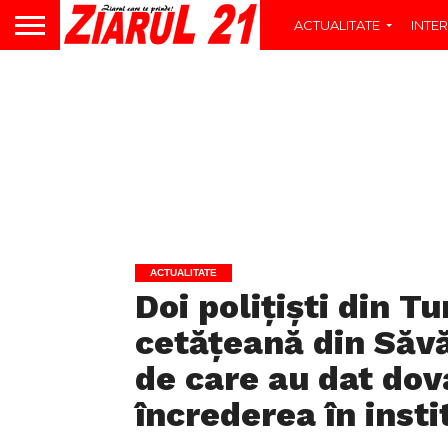
ACTUALITATE
INTER
ACTUALITATE
Doi polițiști din Tu
cetățeană din Săvăd
de care au dat dov
încrederea în insti