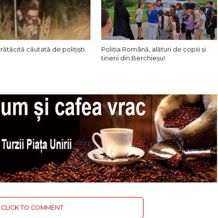
ătăcită căutată de polițiști
Poliţia Română, alături de copiii şi
tinerii din Berchieșu!
CLICK TO COMMENT