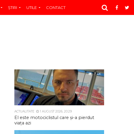
ŞTIRI
UTILE
CONTACT
7.4K
ACTUALITATE
1 AUGUST 2026, 20:29
El este motociclistul care și-a pierdut
viața azi