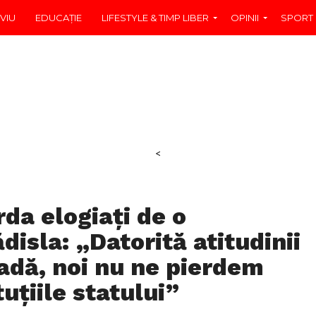
VIU
EDUCAŢIE
LIFESTYLE & TIMP LIBER
OPINII
SPORT
<
rda elogiați de o
isla: „Datorită atitudinii
adă, noi nu ne pierdem
tuțiile statului”