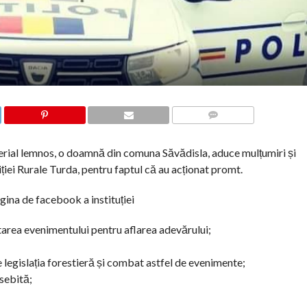
COMMENTS
terial lemnos, o doamnă din comuna Săvădisla, aduce mulțumiri și
liției Rurale Turda, pentru faptul că au acționat promt.
gina de facebook a instituției
etarea evenimentului pentru aflarea adevărului;
legislația forestieră și combat astfel de evenimente;
sebită;