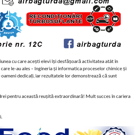
unea cu care acești elevi își desfășoară activitatea atât în
e care le-au ales – Ingineria și informatica proceselor chimice și
e oameni dedicați, iar rezultatele lor demonstrează că sunt
ei pentru această reușită extraordinară! Mult succes în cariera
.