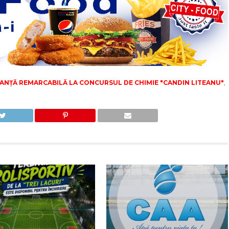
MANȚĂ REMARCABILĂ LA CONCURSUL DE CHIMIE "CANDIN LITEANU"
,