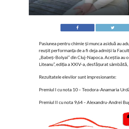
Pasiunea pentru chimie și munca asiduă au adus 
reușit performanța de a fi deja admiși la Facul
„Babeș-Bolyai” din Cluj-Napoca. Aceștia au ob
Liteanu”, ediția a XXIV-a, desfășurat sâmbătă,
Rezultatele elevilor sunt impresionante:
Premiul I cu nota 10 – Teodora-Anamaria Urdă 
Premiul II cu nota 9,64 – Alexandru-Andrei Bug