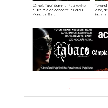
Câmpia Turzii Summer Fest revine
Terenul 
cu trei zile de concerte în Parcul
este, de
Municipal Berc
închirier