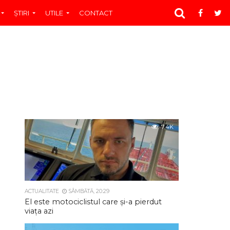
ŞTIRI
UTILE
CONTACT
7.4K
ACTUALITATE
SÂMBĂTĂ, 20:29
El este motociclistul care și-a pierdut
viața azi