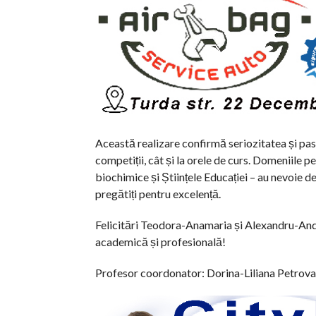
Această realizare confirmă seriozitatea și pasi
competiții, cât și la orele de curs. Domeniile p
biochimice și Științele Educației – au nevoie d
pregătiți pentru excelență.
Felicitări Teodora-Anamaria și Alexandru-Andr
academică și profesională!
Profesor coordonator: Dorina-Liliana Petrovai