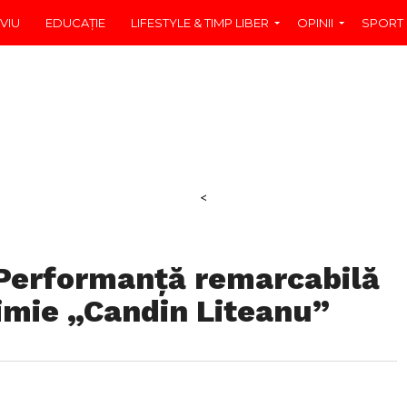
VIU
EDUCAŢIE
LIFESTYLE & TIMP LIBER
OPINII
SPORT
<
 Performanță remarcabilă
himie „Candin Liteanu”