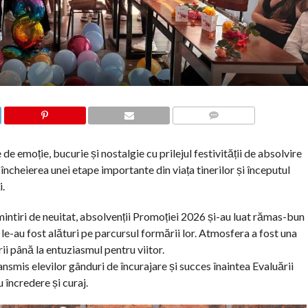
COMMENTS
 de emoție, bucurie și nostalgie cu prilejul festivității de absolvire
 încheierea unei etape importante din viața tinerilor și începutul
i.
mintiri de neuitat, absolvenții Promoției 2026 și-au luat rămas-bun
 le-au fost alături pe parcursul formării lor. Atmosfera a fost una
ii până la entuziasmul pentru viitor.
nsmis elevilor gânduri de încurajare și succes înaintea Evaluării
 încredere și curaj.