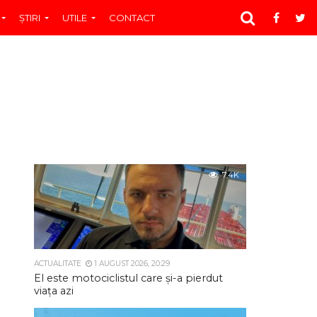
ŞTIRI
UTILE
CONTACT
7.4K
ACTUALITATE
1 AUGUST 2026, 20:29
El este motociclistul care și-a pierdut
viața azi