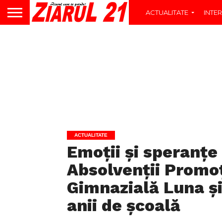
ACTUALITATE
INTER
ACTUALITATE
Emoții și speranțe 
Absolvenții Promoț
Gimnazială Luna ș
anii de școală