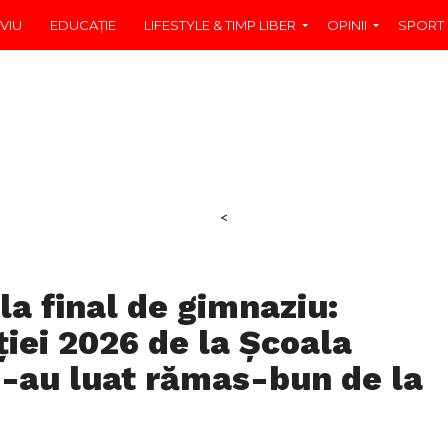
VIU
EDUCAŢIE
LIFESTYLE & TIMP LIBER
OPINII
SPORT
<
la final de gimnaziu:
iei 2026 de la Școala
i-au luat rămas-bun de la