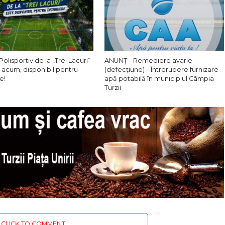
Polisportiv de la „Trei Lacuri”
ANUNȚ – Remediere avarie
 acum, disponibil pentru
(defecțiune) – Întrerupere furnizare
e!
apă potabilă în municipiul Câmpia
Turzii
CLICK TO COMMENT