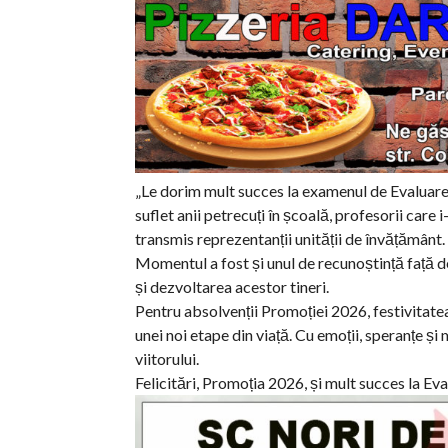
„Le dorim mult succes la examenul de Evaluare 
suflet anii petrecuți în școală, profesorii care 
transmis reprezentanții unității de învățământ.
Momentul a fost și unul de recunoștință față de 
și dezvoltarea acestor tineri.
Pentru absolvenții Promoției 2026, festivitatea
unei noi etape din viață. Cu emoții, speranțe ș
viitorului.
Felicitări, Promoția 2026, și mult succes la Eva