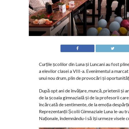
Curțile școlilor din Luna și Luncani au fost pline
a elevilor clasei a VIII-a. Evenimentul a marcat
unui nou drum, plin de provocări și oportunităț
După opt ani de învățare, muncă, prietenii și a
de la școala gimnazială și de la profesorii care
încărcată de sentimente, de la emoția despărțir
Reprezentanții Școlii Gimnaziale Luna le-au tra
Naționale, îndemnându-i să își urmeze visele cu