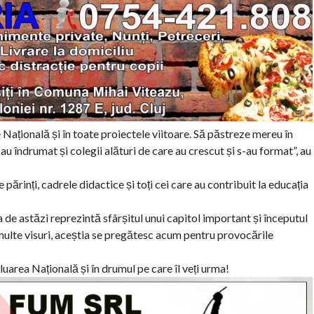
Națională și în toate proiectele viitoare. Să păstreze mereu în
i-au îndrumat și colegii alături de care au crescut și s-au format”, au
părinți, cadrele didactice și toți cei care au contribuit la educația
 de astăzi reprezintă sfârșitul unui capitol important și începutul
i multe visuri, aceștia se pregătesc acum pentru provocările
luarea Națională și în drumul pe care îl veți urma!