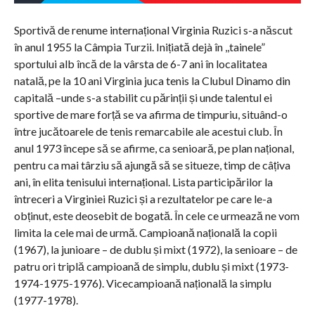
Sportivă de renume internațional Virginia Ruzici s-a născut
în anul 1955 la Câmpia Turzii. Inițiată dejà în ,,tainele”
sportului alb încă de la vârsta de 6-7 ani în localitatea
natală, pe la 10 ani Virginia juca tenis la Clubul Dinamo din
capitală –unde s-a stabilit cu părinții și unde talentul ei
sportive de mare forță se va afirma de timpuriu, situând-o
între jucătoarele de tenis remarcabile ale acestui club. În
anul 1973 începe să se afirme, ca senioară, pe plan național,
pentru ca mai târziu să ajungă să se situeze, timp de câțiva
ani, în elita tenisului internațional. Lista participărilor la
întreceri a Virginiei Ruzici și a rezultatelor pe care le-a
obținut, este deosebit de bogată. În cele ce urmează ne vom
limita la cele mai de urmă. Campioană națională la copii
(1967), la junioare – de dublu și mixt (1972), la senioare – de
patru ori triplă campioană de simplu, dublu și mixt (1973-
1974-1975-1976). Vicecampioană națională la simplu
(1977-1978).