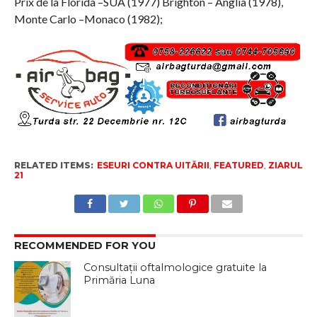
Prix de la Florida –SUA (1977) Brighton – Anglia (1978),
Monte Carlo –Monaco (1982);
RELATED ITEMS:
ESEURI CONTRA UITĂRII
,
FEATURED
,
ZIARUL
21
RECOMMENDED FOR YOU
Consultații oftalmologice gratuite la
Primăria Luna