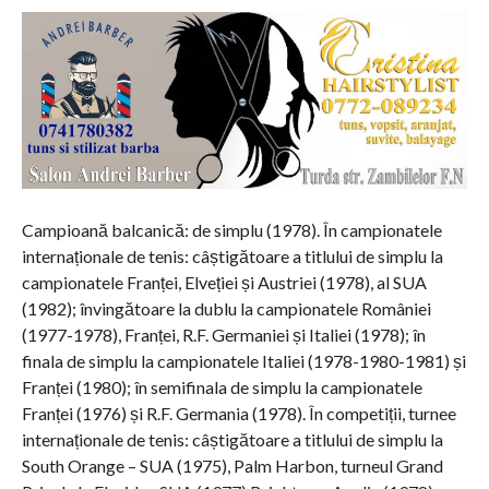
Campioană balcanică: de simplu (1978). În campionatele
internaționale de tenis: câștigătoare a titlului de simplu la
campionatele Franței, Elveției și Austriei (1978), al SUA
(1982); învingătoare la dublu la campionatele României
(1977-1978), Franței, R.F. Germaniei și Italiei (1978); în
finala de simplu la campionatele Italiei (1978-1980-1981) și
Franței (1980); în semifinala de simplu la campionatele
Franței (1976) și R.F. Germania (1978). În competiții, turnee
internaționale de tenis: câștigătoare a titlului de simplu la
South Orange – SUA (1975), Palm Harbon, turneul Grand