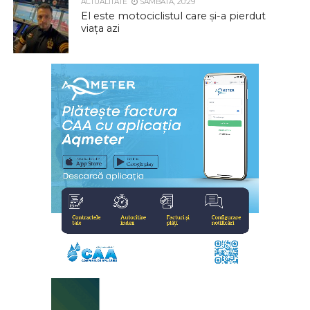
ACTUALITATE
SÂMBĂTĂ, 20:29
El este motociclistul care și-a pierdut
viața azi