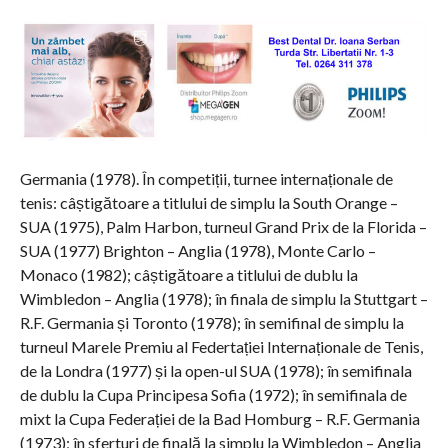
Germania (1978). În competiții, turnee internaționale de
tenis: câștigătoare a titlului de simplu la South Orange –
SUA (1975), Palm Harbon, turneul Grand Prix de la Florida –
SUA (1977) Brighton – Anglia (1978), Monte Carlo –
Monaco (1982); câștigătoare a titlului de dublu la
Wimbledon – Anglia (1978); în finala de simplu la Stuttgart –
R.F. Germania și Toronto (1978); în semifinal de simplu la
turneul Marele Premiu al Federtației Internaționale de Tenis,
de la Londra (1977) și la open-ul SUA (1978); în semifinala
de dublu la Cupa Principesa Sofia (1972); în semifinala de
mixt la Cupa Federației de la Bad Homburg – R.F. Germania
(1973); în sferturi de finală la simplu la Wimbledon – Anglia