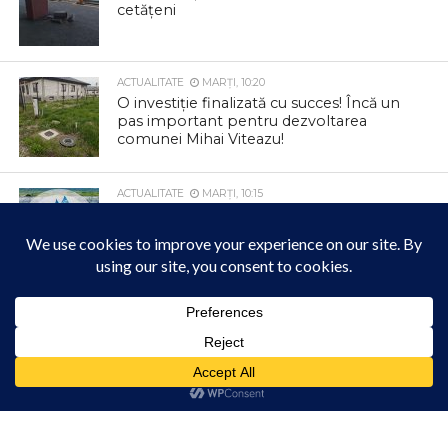
cetățeni
ACTUALITATE
MARȚI, 10:20
O investiție finalizată cu succes! Încă un
pas important pentru dezvoltarea
comunei Mihai Viteazu!
ACTUALITATE
MARȚI, 10:15
ANUNȚ – Întrerupere furnizare apă
potabilă în localitatea Filea de Jos –
Furnizare apă potabilă în regim
intermitent
ACTUALITATE
MARȚI, 10:09
Canicula ne pune la încercare în aceste
Acest site folosește cookies. Navigând în continuare, vă exprimați acordul asupra folosirii
zile. Grija pentru noi și pentru cei din jur
cookie-urilor.
Află mai multe
poate face diferența
Am înțeles!
ACTUALITATE
LUNI, 17:59
Reprogramare Carnavalul Verii 2026