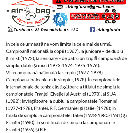
În cele ce urmează ne vom limita la cele mai de urmă.
Campioană națională la copii (1967), la junioare – de dublu
și mixt (1972), la senioare – de patru ori triplă campioană de
simplu, dublu și mixt (1973-1974-1975-1976).
Vicecampioană națională la simplu (1977-1978).
Campioană balcanică: de simplu (1978). În campionatele
internaționale de tenis: câștigătoare a titlului de simplu la
campionatele Franței, Elveției și Austriei (1978), al SUA
(1982); învingătoare la dublu la campionatele României
(1977-1978), Franței, R.F. Germaniei și Italiei (1978); în
finala de simplu la campionatele Italiei (1978-1980-1981) și
Franței (1980); în semifinala de simplu la campionatele
Franței (1976) și R.F.