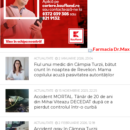
ACTUALITATE
2 IANUARIE 2026, 23:04
Fiul unui medic din Câmpia Turzii, bătut
crunt în noaptea de Revelion. Mama
copilului acuză pasivitatea autorităților
ACTUALITATE
15 NOIEMBRIE 2025, 22:25
Accident MORTAL. Tânăr de 20 de ani
din Mihai Viteazu DECEDAT după ce a
pierdut controlul într-o curbă
ACTUALITATE
2 FEBRUARIE 2026, 12:18
Accident grav în Câmpia Turzii