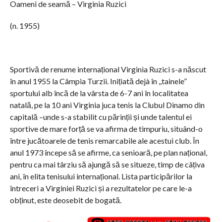
Oameni de seamă – Virginia Ruzici
(n. 1955)
Sportivă de renume internațional Virginia Ruzici s-a născut
în anul 1955 la Câmpia Turzii. Inițiată dejà în ,,tainele”
sportului alb încă de la vârsta de 6-7 ani în localitatea
natală, pe la 10 ani Virginia juca tenis la Clubul Dinamo din
capitală –unde s-a stabilit cu părinții și unde talentul ei
sportive de mare forță se va afirma de timpuriu, situând-o
între jucătoarele de tenis remarcabile ale acestui club. În
anul 1973 începe să se afirme, ca senioară, pe plan național,
pentru ca mai târziu să ajungă să se situeze, timp de câțiva
ani, în elita tenisului internațional. Lista participărilor la
întreceri a Virginiei Ruzici și a rezultatelor pe care le-a
obținut, este deosebit de bogată.