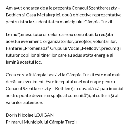
Am avut onoarea de a le prezenta Conacul Szentkereszty –
Bethlen și Casa Metalurgiei, două obiective reprezentative
pentru istoria și identitatea municipiului Câmpia Turzii.
Le mulțumesc tuturor celor care au contribuit la reușita
acestui eveniment: organizatorilor, preoților, voluntarilor,
Fanfarei „Promenada”, Grupului Vocal „Mellody”, precum și
tuturor copiilor și tinerilor care au adus atâta energie și
lumină acestui loc.
Ceea ce s-a întâmplat astăzi la Câmpia Turzii este mai mult
decât un eveniment. Este începutul unei noi etape pentru
Conacul Szentkereszty – Bethlen și o dovadă că patrimoniul
nostru poate deveni un spațiu al comunității, al culturii și al
valorilor autentice.
Dorin Nicolae LOJIGAN
Primarul Municipiului Câmpia Turzii