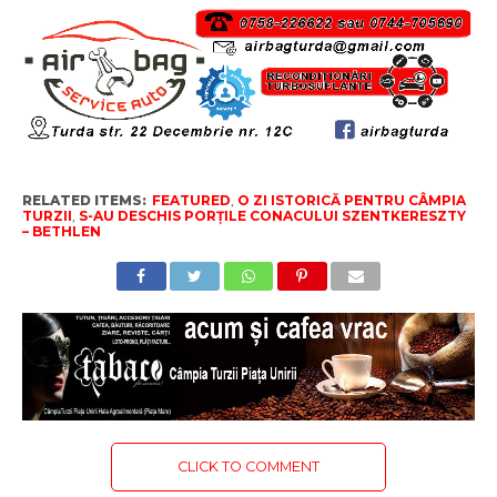
RELATED ITEMS:
FEATURED
,
O ZI ISTORICĂ PENTRU CÂMPIA
TURZII
,
S-AU DESCHIS PORȚILE CONACULUI SZENTKERESZTY
– BETHLEN
CLICK TO COMMENT