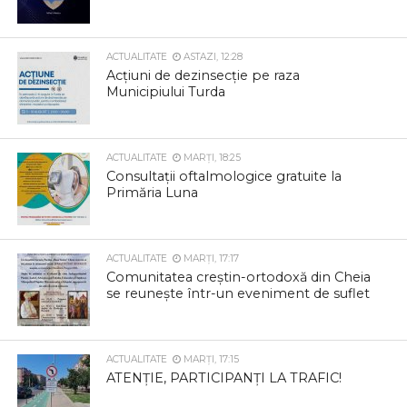
ACTUALITATE
ASTAZI, 12:28
Acțiuni de dezinsecție pe raza
Municipiului Turda
ACTUALITATE
MARȚI, 18:25
Consultații oftalmologice gratuite la
Primăria Luna
ACTUALITATE
MARȚI, 17:17
Comunitatea creștin-ortodoxă din Cheia
se reunește într-un eveniment de suflet
ACTUALITATE
MARȚI, 17:15
ATENȚIE, PARTICIPANȚI LA TRAFIC!