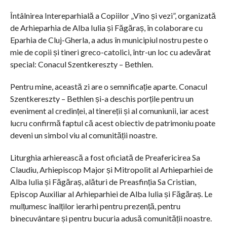
Întâlnirea Intereparhială a Copiilor „Vino și vezi”, organizată
de Arhieparhia de Alba Iulia și Făgăraș, în colaborare cu
Eparhia de Cluj-Gherla, a adus în municipiul nostru peste o
mie de copii și tineri greco-catolici, într-un loc cu adevărat
special: Conacul Szentkereszty – Bethlen.
Pentru mine, această zi are o semnificație aparte. Conacul
Szentkereszty – Bethlen și-a deschis porțile pentru un
eveniment al credinței, al tinereții și al comuniunii, iar acest
lucru confirmă faptul că acest obiectiv de patrimoniu poate
deveni un simbol viu al comunității noastre.
Liturghia arhierească a fost oficiată de Preafericirea Sa
Claudiu, Arhiepiscop Major și Mitropolit al Arhieparhiei de
Alba Iulia și Făgăraș, alături de Preasfinția Sa Cristian,
Episcop Auxiliar al Arhieparhiei de Alba Iulia și Făgăraș. Le
mulțumesc înalților ierarhi pentru prezență, pentru
binecuvântare și pentru bucuria adusă comunității noastre.