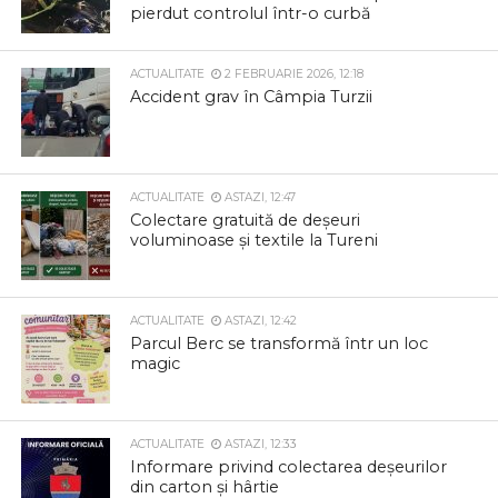
pierdut controlul într-o curbă
ACTUALITATE
2 FEBRUARIE 2026, 12:18
Accident grav în Câmpia Turzii
ACTUALITATE
ASTAZI, 12:47
Colectare gratuită de deșeuri
voluminoase și textile la Tureni
ACTUALITATE
ASTAZI, 12:42
Parcul Berc se transformă într un loc
magic
ACTUALITATE
ASTAZI, 12:33
Informare privind colectarea deșeurilor
din carton și hârtie