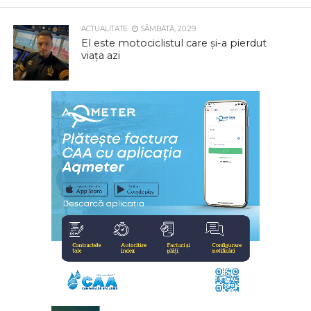
ACTUALITATE
SÂMBĂTĂ, 20:29
El este motociclistul care și-a pierdut
viața azi