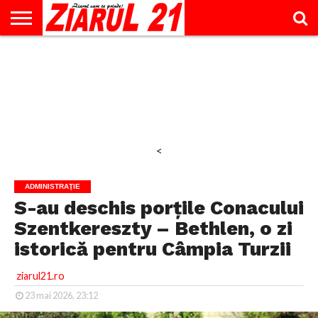
ACTUALITATE
INTERVIU
EDUCAŢIE
LIFESTYLE
OPINII
SPORT
ŞTIRI
UTILE
CONTACT
& TIMP
LIBER
<
ADMINISTRAŢIE
S-au deschis porțile Conacului
Szentkereszty – Bethlen, o zi
istorică pentru Câmpia Turzii
ziarul21.ro
23 mai 2026, 23:12