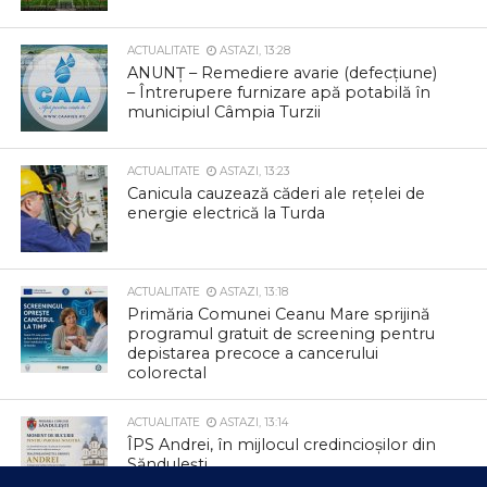
ACTUALITATE
ASTAZI, 13:28
ANUNȚ – Remediere avarie (defecțiune)
– Întrerupere furnizare apă potabilă în
municipiul Câmpia Turzii
ACTUALITATE
ASTAZI, 13:23
Canicula cauzează căderi ale rețelei de
energie electrică la Turda
ACTUALITATE
ASTAZI, 13:18
Primăria Comunei Ceanu Mare sprijină
programul gratuit de screening pentru
depistarea precoce a cancerului
colorectal
ACTUALITATE
ASTAZI, 13:14
ÎPS Andrei, în mijlocul credincioșilor din
Săndulești