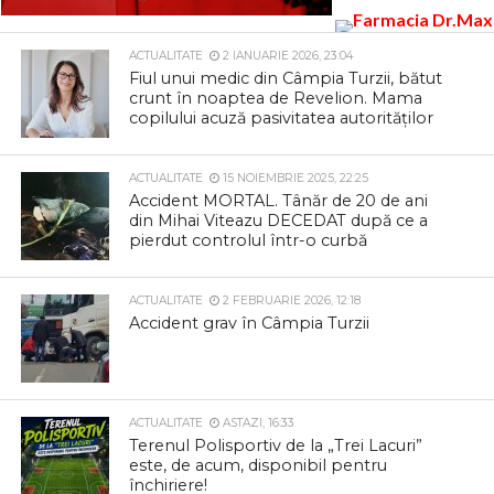
ACTUALITATE
2 IANUARIE 2026, 23:04
Fiul unui medic din Câmpia Turzii, bătut
crunt în noaptea de Revelion. Mama
copilului acuză pasivitatea autorităților
ACTUALITATE
15 NOIEMBRIE 2025, 22:25
Accident MORTAL. Tânăr de 20 de ani
din Mihai Viteazu DECEDAT după ce a
pierdut controlul într-o curbă
ACTUALITATE
2 FEBRUARIE 2026, 12:18
Accident grav în Câmpia Turzii
ACTUALITATE
ASTAZI, 16:33
Terenul Polisportiv de la „Trei Lacuri”
este, de acum, disponibil pentru
închiriere!