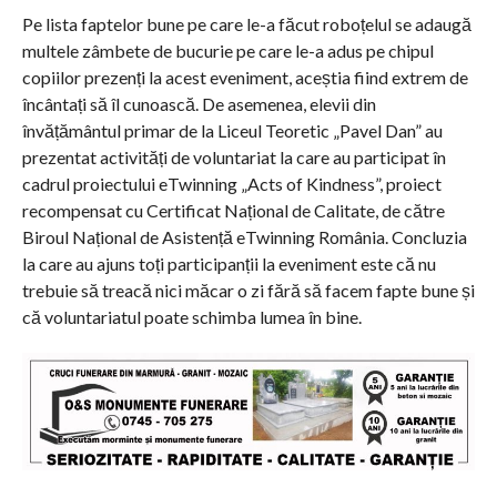
Pe lista faptelor bune pe care le-a făcut roboțelul se adaugă
multele zâmbete de bucurie pe care le-a adus pe chipul
copiilor prezenți la acest eveniment, aceștia fiind extrem de
încântați să îl cunoască. De asemenea, elevii din
învățământul primar de la Liceul Teoretic „Pavel Dan” au
prezentat activități de voluntariat la care au participat în
cadrul proiectului eTwinning „Acts of Kindness”, proiect
recompensat cu Certificat Național de Calitate, de către
Biroul Național de Asistență eTwinning România. Concluzia
la care au ajuns toți participanții la eveniment este că nu
trebuie să treacă nici măcar o zi fără să facem fapte bune și
că voluntariatul poate schimba lumea în bine.