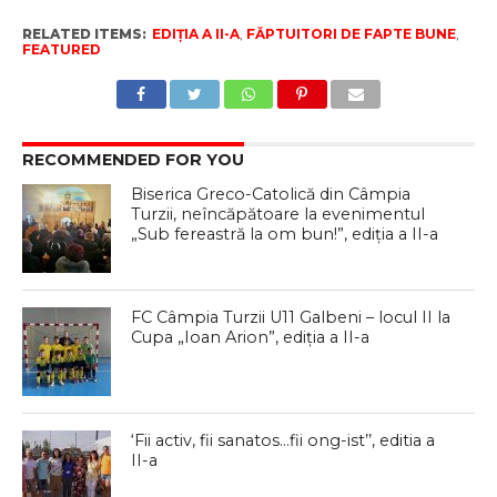
RELATED ITEMS:
EDIȚIA A II-A
,
FĂPTUITORI DE FAPTE BUNE
,
FEATURED
RECOMMENDED FOR YOU
Biserica Greco-Catolică din Câmpia
Turzii, neîncăpătoare la evenimentul
„Sub fereastră la om bun!”, ediția a II-a
FC Câmpia Turzii U11 Galbeni – locul II la
Cupa „Ioan Arion”, ediția a II-a
‘Fii activ, fii sanatos…fii ong-ist’’, editia a
II-a