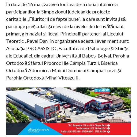
În data de 16 mai, va avea loc cea de-a doua întâlnire a
participanților la Simpozionul județean de proiecte
caritabile „Făuritorii de fapte bune”, la care sunt invitați să
participe preșcolari și elevi de la nivelurile de învățământ
primar, gimnazial și liceal. Principalii parteneri ai Liceului
Teoretic „Pavel Dan” în organizarea acestui eveniment sunt:
Asociația PRO ASSISTO, Facultatea de Psihologie și Stiințe
ale Educației, din cadrul Universității Babeș-Bolyai, Parohia
Ortodoxă Sfântul Prooroc Ilie Câmpia Turzii, Biserica
Ortodoxă Adormirea Maicii Domnului Câmpia Turzii și
Parohia Ortodoxă Mihai Viteazu II.