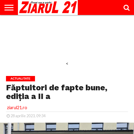
ACTUALITATE
INTERVIU
EDUCAŢIE
LIFESTYLE
OPINII
SPORT
ŞTIRI
UTILE
CONTACT
& TIMP
LIBER
<
ACTUALITATE
Făptuitori de fapte bune,
ediția a II a
ziarul21.ro
28 aprilie 2023, 09:34