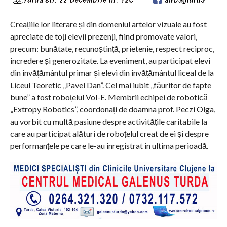
Creațiile lor literare și din domeniul artelor vizuale au fost
apreciate de toți elevii prezenți, fiind promovate valori,
precum: bunătate, recunoștință, prietenie, respect reciproc,
încredere și generozitate. La eveniment, au participat elevi
din învățământul primar și elevi din învățământul liceal de la
Liceul Teoretic „Pavel Dan”. Cel mai iubit „făuritor de fapte
bune” a fost roboțelul Vol-E. Membrii echipei de robotică
„Extropy Robotics”, coordonați de doamna prof. Peczi Olga,
au vorbit cu multă pasiune despre activitățile caritabile la
care au participat alături de roboțelul creat de ei și despre
performanțele pe care le-au înregistrat în ultima perioadă.