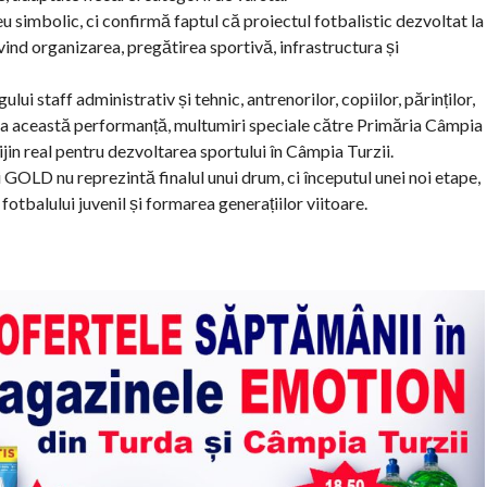
 simbolic, ci confirmă faptul că proiectul fotbalistic dezvoltat la
ind organizarea, pregătirea sportivă, infrastructura și
ui staff administrativ și tehnic, antrenorilor, copiilor, părinților,
t la această performanță, multumiri speciale către Primăria Câmpia
rijin real pentru dezvoltarea sportului în Câmpia Turzii.
 GOLD nu reprezintă finalul unui drum, ci începutul unei noi etape,
otbalului juvenil și formarea generațiilor viitoare.