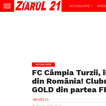
ACTUALITATE
INTER
ACTUALITATE
FC Câmpia Turzii, î
din România! Clubu
GOLD din partea F
ziarul21.ro
29 iunie 2026, 18:23