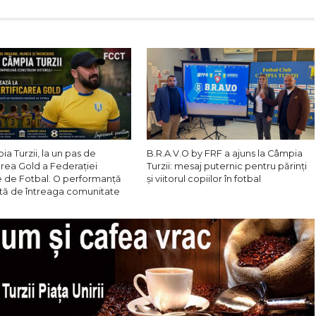
a Turzii, la un pas de
B.R.A.V.O by FRF a ajuns la Câmpia
area Gold a Federației
Turzii: mesaj puternic pentru părinți
de Fotbal. O performanță
și viitorul copiilor în fotbal
ită de întreaga comunitate