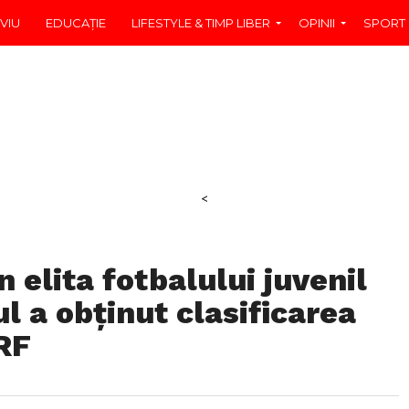
VIU
EDUCAŢIE
LIFESTYLE & TIMP LIBER
OPINII
SPORT
<
n elita fotbalului juvenil
l a obținut clasificarea
RF