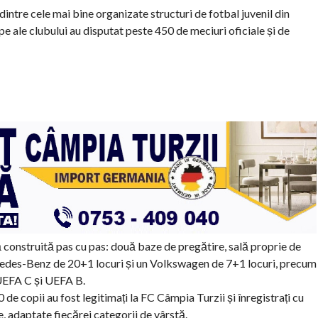
 dintre cele mai bine organizate structuri de fotbal juvenil din
pe ale clubului au disputat peste 450 de meciuri oficiale și de
ră construită pas cu pas: două baze de pregătire, sală proprie de
cedes-Benz de 20+1 locuri și un Volkswagen de 7+1 locuri, precum
i UEFA C și UEFA B.
0 de copii au fost legitimați la FC Câmpia Turzii și înregistrați cu
 adaptate fiecărei categorii de vârstă.