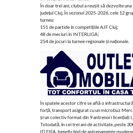
În doar trei ani, clubul a reușit să dezvolte una
județul Cluj. În sezonul 2025-2026, cele 12 gru
turneu:
151 de partide în competițiile AJF Cluj;
48 de meciuri în INTERLIGA;
254 de jocuri la turnee regionale și naționale.
În spatele acestor cifre se află o infrastructu
forță, transport asigurat cu un microbuz Mer
și un colectiv format din 9 antrenori licențiaț
Totodată, în cei trei ani de activitate, peste 30
ID FIFA, beneficiind de antrenamente moderne,