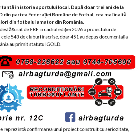
antă în istoria sportului local. După doar trei ani de la
OLD din partea Federației Române de Fotbal, cea mai înaltă
uniori din fotbalul amator din România.
desfășurat de FRF în cadrul ediției 2026 a proiectului de
Din cele 548 de cluburi înscrise, doar 451 au depus documentația
mânia au primit statutul GOLD.
 reprezintă confirmarea unui proiect construit cu seriozitate,