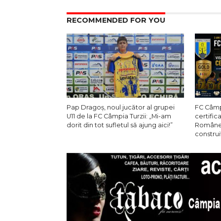
RECOMMENDED FOR YOU
Pap Dragoș, noul jucător al grupei
FC Câmpi
U11 de la FC Câmpia Turzii: „Mi-am
certific
dorit din tot sufletul să ajung aici!”
Române 
constru