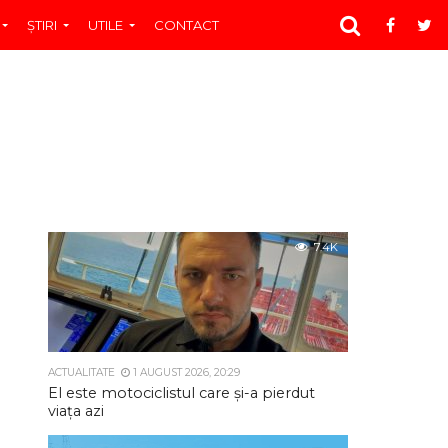
ŞTIRI
UTILE
CONTACT
7.4K
ACTUALITATE
1 AUGUST 2026, 20:29
El este motociclistul care și-a pierdut
viața azi