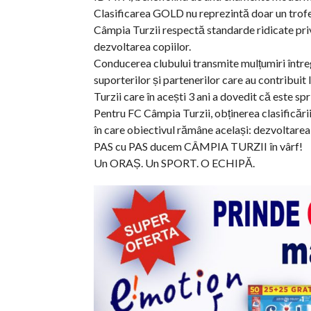
Clasificarea GOLD nu reprezintă doar un trofeu
Câmpia Turzii respectă standarde ridicate priv
dezvoltarea copiilor.
Conducerea clubului transmite mulțumiri întregul
suporterilor și partenerilor care au contribui
Turzii care în acești 3 ani a dovedit că este sp
Pentru FC Câmpia Turzii, obținerea clasificării
în care obiectivul rămâne același: dezvoltarea f
PAS cu PAS ducem CÂMPIA TURZII în vârf!
Un ORAȘ. Un SPORT. O ECHIPĂ.