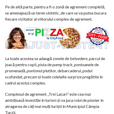
Pe de altă parte, pentru a fi o zonă de agrement completă,
se amenajează un teren sintetic, de care se va putea bucura
fiecare vizitator al viitorului complex de agrement.
La toate acestea se adaugă zonele de belvedere, parcul de
joacă pentru copii, pista de pump track, pontoanele de
promenadă, pontonul plutitor, debarcaderul, podul
scufundat, precum și toate celelalte surprize pregătite în
cadrul acestui complex.
Complexul de agrement „Trei Lacuri” este cea mai
ambițioasă investiție în turism și va juca rolul de pionier în
atragerea de câți mai mulți turiști în Municipiul Câmpia
Turzii.