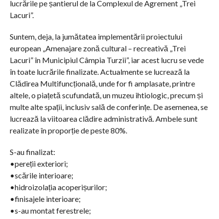
lucrările pe șantierul de la Complexul de Agrement „Trei
Lacuri”.
Suntem, deja, la jumătatea implementării proiectului
european „Amenajare zonă cultural – recreativă „Trei
Lacuri” în Municipiul Câmpia Turzii”, iar acest lucru se vede
în toate lucrările finalizate. Actualmente se lucrează la
Clădirea Multifuncțională, unde for fi amplasate, printre
altele, o piațetă scufundată, un muzeu ihtiologic, precum și
multe alte spații, inclusiv sală de conferințe. De asemenea, se
lucrează la viitoarea clădire administrativă. Ambele sunt
realizate în proporție de peste 80%.
S-au finalizat:
•pereții exteriori;
•scările interioare;
•hidroizolația acoperișurilor;
•finisajele interioare;
•s-au montat ferestrele;