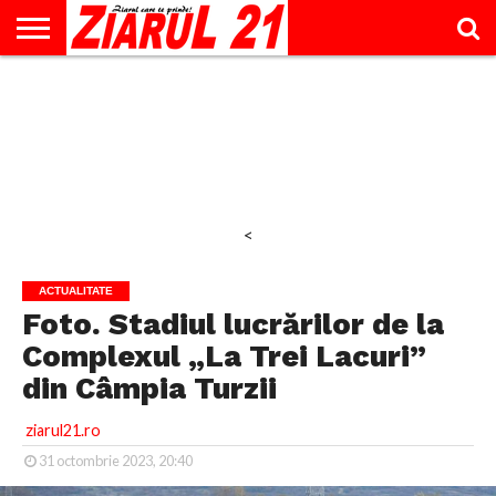
ACTUALITATE
INTERVIU
EDUCAŢIE
LIFESTYLE
OPINII
SPORT
ŞTIRI
UTILE
CONTACT
& TIMP
LIBER
<
ACTUALITATE
Foto. Stadiul lucrărilor de la
Complexul „La Trei Lacuri”
din Câmpia Turzii
ziarul21.ro
31 octombrie 2023, 20:40