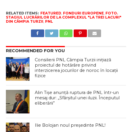
RELATED ITEMS:
FEATURED
,
FONDURI EUROPENE
,
FOTO.
STAGIUL LUCRĂRILOR DE LA COMPLEXUL "LA TREI LACURI"
DIN CÂMPIA TURZII
,
PNL
RECOMMENDED FOR YOU
Consilierii PNL Câmpia Turzii inițiază
proiectul de hotărâre privind
interzicerea jocurilor de noroc în locații
fizice
Alin Tișe anunță ruptura de PNL într-un
mesaj dur: „Sfârșitul unei iluzii. Începutul
eliberării”
Ilie Bolojan noul președinte PNL!