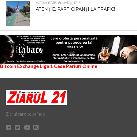
ACTUALITATE
MARȚI, 17:15
ATENȚIE, PARTICIPANȚI LA TRAFIC!
Bitcoin Exchange
Liga 1
Case Pariuri Online
Ziarul care te prinde