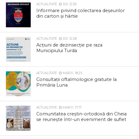
ACTUALITATE
JOI, 12:33
Informare privind colectarea deșeurilor
din carton și hârtie
ACTUALITATE
JOI, 12:28
Acțiuni de dezinsecție pe raza
Municipiului Turda
ACTUALITATE
MARȚI, 18:25
Consultații oftalmologice gratuite la
Primăria Luna
ACTUALITATE
MARȚI, 17:17
Comunitatea creștin-ortodoxă din Cheia
se reunește într-un eveniment de suflet