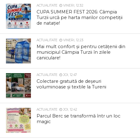
ACTUALITATE
VINERI, 12:32
CUPA SUMMER FEST 2026: Câmpia
Turzii urcă pe harta marilor competiții
de natație!
ACTUALITATE
VINERI, 12:23
Mai mult confort și pentru cetățenii din
municipiul Câmpia Turzii în zilele
caniculare!
ACTUALITATE
JOI, 12:47
Colectare gratuită de deșeuri
voluminoase și textile la Tureni
ACTUALITATE
JOI, 12:42
Parcul Berc se transformă într un loc
magic