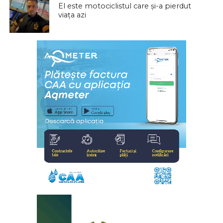
El este motociclistul care și-a pierdut
viața azi