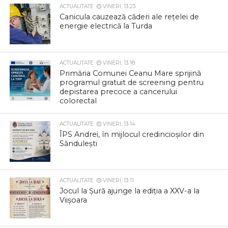
ACTUALITATE
VINERI, 13:23
Canicula cauzează căderi ale rețelei de
energie electrică la Turda
ACTUALITATE
VINERI, 13:18
Primăria Comunei Ceanu Mare sprijină
programul gratuit de screening pentru
depistarea precoce a cancerului
colorectal
ACTUALITATE
VINERI, 13:14
ÎPS Andrei, în mijlocul credincioșilor din
Săndulești
ACTUALITATE
VINERI, 13:11
Jocul la Șură ajunge la ediția a XXV-a la
Viișoara