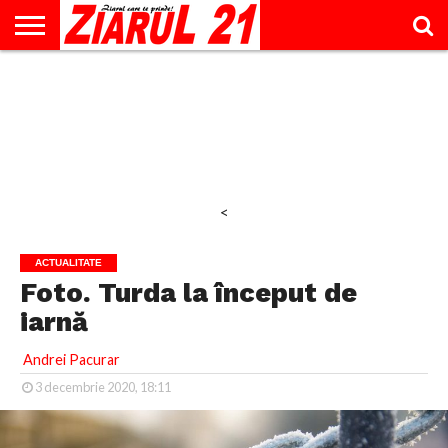
ACTUALITATE
INTERVIU
EDUCAŢIE
LIFESTYLE
OPINII
SPORT
ŞTIRI
UTILE
CONTACT
& TIMP
LIBER
<
ACTUALITATE
Foto. Turda la început de
iarnă
Andrei Pacurar
3 decembrie 2020, 18:11