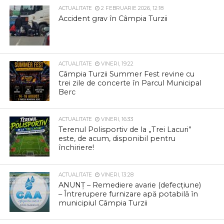
ACTUALITATE
2 FEBRUARIE 2026, 12:18
Accident grav în Câmpia Turzii
ACTUALITATE
VINERI, 19:22
Câmpia Turzii Summer Fest revine cu
trei zile de concerte în Parcul Municipal
Berc
ACTUALITATE
VINERI, 16:33
Terenul Polisportiv de la „Trei Lacuri”
este, de acum, disponibil pentru
închiriere!
ACTUALITATE
VINERI, 13:28
ANUNȚ – Remediere avarie (defecțiune)
– Întrerupere furnizare apă potabilă în
municipiul Câmpia Turzii