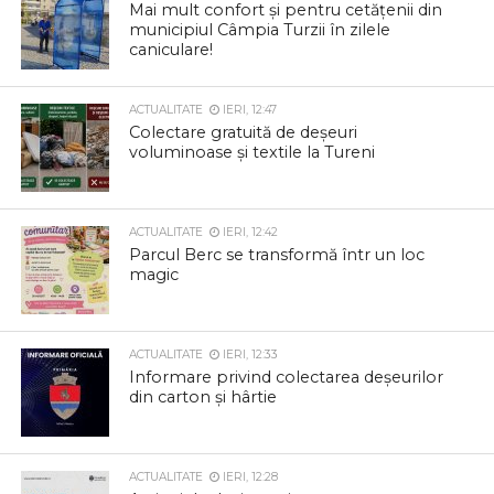
Mai mult confort și pentru cetățenii din
municipiul Câmpia Turzii în zilele
caniculare!
ACTUALITATE
IERI, 12:47
Colectare gratuită de deșeuri
voluminoase și textile la Tureni
ACTUALITATE
IERI, 12:42
Parcul Berc se transformă într un loc
magic
ACTUALITATE
IERI, 12:33
Informare privind colectarea deșeurilor
din carton și hârtie
ACTUALITATE
IERI, 12:28