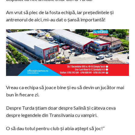
Am vrut să plec de la fosta echipă, iar președintele și
antrenorul de aici, mi-au dat o șansă importantă!
Vreau ca echipa să joace bine și eu să devin un jucător mai
bun în fiecare zi.
Despre Turda știam doar despre Salină și câteva ceva
despre legendele din Transilvania cu vampiri.
O să dau totul pentru club și abia aștept să joc!”