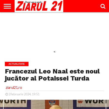
ACTUALITATE
INTERVIU
EDUCAŢIE
LIFESTYLE
OPINII
SPORT
ŞTIRI
UTILE
CONTACT
& TIMP
LIBER
<
ACTUALITATE
Francezul Leo Naal este noul
jucător al Potaissei Turda
ziarul21.ro
2 februarie 2024, 19:51