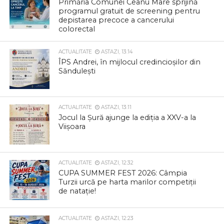
Primăria Comunei Ceanu Mare sprijină
programul gratuit de screening pentru
depistarea precoce a cancerului
colorectal
ACTUALITATE
ASTAZI, 13:14
ÎPS Andrei, în mijlocul credincioșilor din
Săndulești
ACTUALITATE
ASTAZI, 13:11
Jocul la Șură ajunge la ediția a XXV-a la
Viișoara
ACTUALITATE
ASTAZI, 12:32
CUPA SUMMER FEST 2026: Câmpia
Turzii urcă pe harta marilor competiții
de natație!
ACTUALITATE
ASTAZI, 12:23