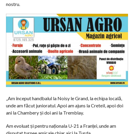
nostru.
„Am început handbalul la Noisy le Grand, la echipa locală,
unde am făcut junioratul. Apoi am ajuns la Creteil, apoi doi
ani la Chambery și doi ani la Tremblay.
Am evoluat și pentru naționala U-21 a Franței, unde am
disputat turnee amicale chiar aici la Turda.