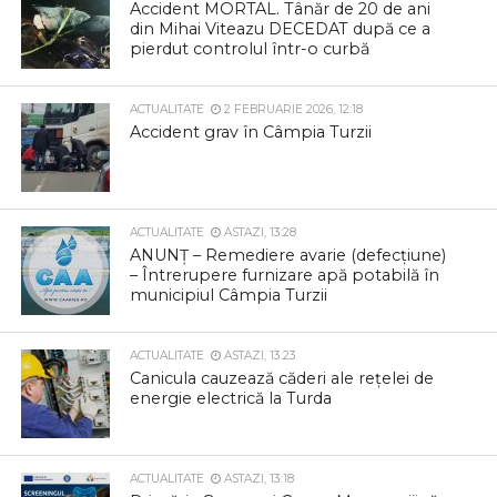
Accident MORTAL. Tânăr de 20 de ani
din Mihai Viteazu DECEDAT după ce a
pierdut controlul într-o curbă
ACTUALITATE
2 FEBRUARIE 2026, 12:18
Accident grav în Câmpia Turzii
ACTUALITATE
ASTAZI, 13:28
ANUNȚ – Remediere avarie (defecțiune)
– Întrerupere furnizare apă potabilă în
municipiul Câmpia Turzii
ACTUALITATE
ASTAZI, 13:23
Canicula cauzează căderi ale rețelei de
energie electrică la Turda
ACTUALITATE
ASTAZI, 13:18