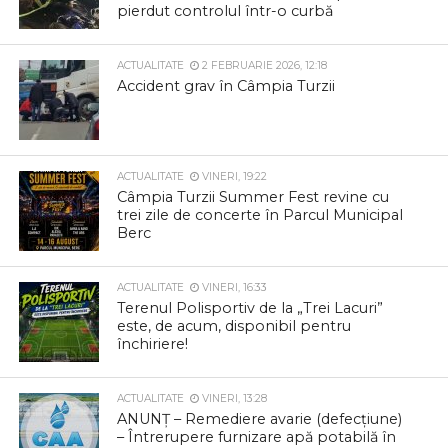
pierdut controlul într-o curbă
ACTUALITATE
2 FEBRUARIE 2026, 12:18
Accident grav în Câmpia Turzii
ACTUALITATE
VINERI, 19:22
Câmpia Turzii Summer Fest revine cu
trei zile de concerte în Parcul Municipal
Berc
ACTUALITATE
VINERI, 16:33
Terenul Polisportiv de la „Trei Lacuri”
este, de acum, disponibil pentru
închiriere!
ACTUALITATE
VINERI, 13:28
ANUNȚ – Remediere avarie (defecțiune)
– Întrerupere furnizare apă potabilă în