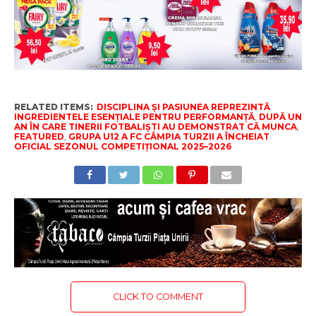
RELATED ITEMS:
DISCIPLINA ȘI PASIUNEA REPREZINTĂ
INGREDIENTELE ESENȚIALE PENTRU PERFORMANȚĂ
,
DUPĂ UN
AN ÎN CARE TINERII FOTBALIȘTI AU DEMONSTRAT CĂ MUNCA
,
FEATURED
,
GRUPA U12 A FC CÂMPIA TURZII A ÎNCHEIAT
OFICIAL SEZONUL COMPETIȚIONAL 2025–2026
CLICK TO COMMENT