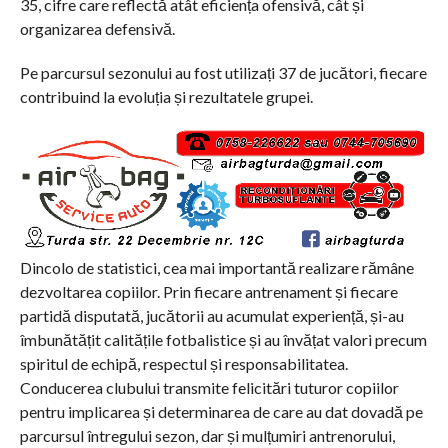
35, cifre care reflectă atât eficiența ofensivă, cât și
organizarea defensivă.
Pe parcursul sezonului au fost utilizați 37 de jucători, fiecare
contribuind la evoluția și rezultatele grupei.
Dincolo de statistici, cea mai importantă realizare rămâne
dezvoltarea copiilor. Prin fiecare antrenament și fiecare
partidă disputată, jucătorii au acumulat experiență, și-au
îmbunătățit calitățile fotbalistice și au învățat valori precum
spiritul de echipă, respectul și responsabilitatea.
Conducerea clubului transmite felicitări tuturor copiilor
pentru implicarea și determinarea de care au dat dovadă pe
parcursul întregului sezon, dar și mulțumiri antrenorului,