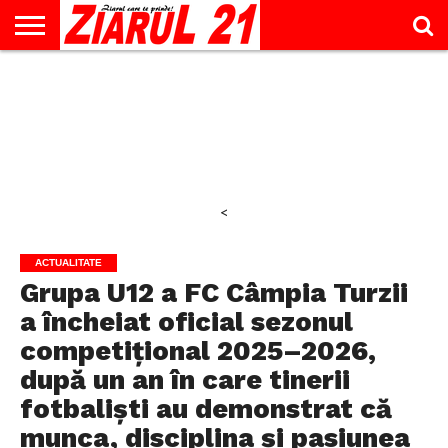
ACTUALITATE
INTERVIU
EDUCAŢIE
LIFESTYLE
OPINII
SPORT
ŞTIRI
UTILE
CONTACT
& TIMP
LIBER
<
ACTUALITATE
Grupa U12 a FC Câmpia Turzii
a încheiat oficial sezonul
competițional 2025–2026,
după un an în care tinerii
fotbaliști au demonstrat că
munca, disciplina și pasiunea