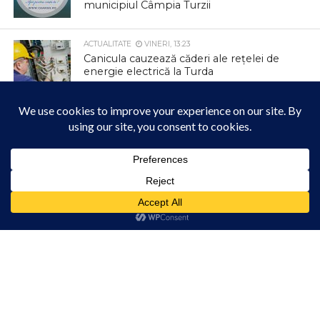
municipiul Câmpia Turzii
ACTUALITATE
VINERI, 13:23
Canicula cauzează căderi ale rețelei de
energie electrică la Turda
ACTUALITATE
VINERI, 13:18
Primăria Comunei Ceanu Mare sprijină
programul gratuit de screening pentru
depistarea precoce a cancerului
colorectal
Acest site folosește cookies. Navigând în continuare, vă exprimați acordul asupra folosirii
cookie-urilor.
Află mai multe
ACTUALITATE
VINERI, 13:14
Am înțeles!
ÎPS Andrei, în mijlocul credincioșilor din
Săndulești
ACTUALITATE
VINERI, 13:11
Jocul la Șură ajunge la ediția a XXV-a la
Viișoara