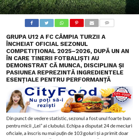
COMMENTS
GRUPA U12 A FC CÂMPIA TURZII A
ÎNCHEIAT OFICIAL SEZONUL
COMPETIȚIONAL 2025–2026, DUPĂ UN AN
ÎN CARE TINERII FOTBALIȘTI AU
DEMONSTRAT CĂ MUNCA, DISCIPLINA ȘI
PASIUNEA REPREZINTĂ INGREDIENTELE
ESENȚIALE PENTRU PERFORMANȚĂ
Din punct de vedere statistic, sezonul a fost unul foarte bun
pentru micii „Lei” ai clubului. Echipa a disputat 24 de meciuri
oficiale, a înscris nu mai puțin de 103 goluri și a primit doar