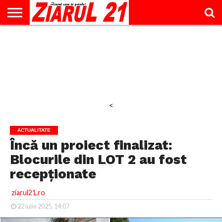
ACTUALITATE
INTERVIU
EDUCAŢIE
LIFESTYLE
OPINII
SPORT
ŞTIRI
UTILE
CONTACT
& TIMP
LIBER
<
ACTUALITATE
Încă un proiect finalizat:
Blocurile din LOT 2 au fost
recepționate
ziarul21.ro
22 iulie 2025, 14:07