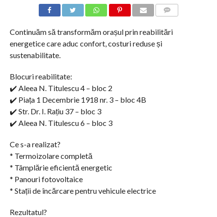
COMMENTS
Continuăm să transformăm orașul prin reabilitări
energetice care aduc confort, costuri reduse și
sustenabilitate.
Blocuri reabilitate:
✔️ Aleea N. Titulescu 4 – bloc 2
✔️ Piața 1 Decembrie 1918 nr. 3 – bloc 4B
✔️ Str. Dr. I. Rațiu 37 – bloc 3
✔️ Aleea N. Titulescu 6 – bloc 3
Ce s-a realizat?
* Termoizolare completă
* Tâmplărie eficientă energetic
* Panouri fotovoltaice
* Stații de încărcare pentru vehicule electrice
Rezultatul?