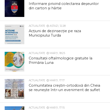
Informare privind colectarea deșeurilor
din carton și hârtie
ACTUALITATE
ASTAZI, 12:28
Acțiuni de dezinsecție pe raza
Municipiului Turda
ACTUALITATE
MARȚI, 18:25
Consultații oftalmologice gratuite la
Primăria Luna
ACTUALITATE
MARȚI, 17:17
Comunitatea creștin-ortodoxă din Cheia
se reunește într-un eveniment de suflet
ACTUALITATE
MARȚI, 17:15