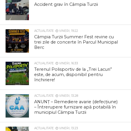
Accident grav în Câmpia Turzii
ACTUALITATE
VINERI, 19:22
Câmpia Turzii Summer Fest revine cu
trei zile de concerte în Parcul Municipal
Berc
ACTUALITATE
VINERI, 16:33
Terenul Polisportiv de la „Trei Lacuri”
este, de acum, disponibil pentru
închiriere!
ACTUALITATE
VINERI, 13:28
ANUNȚ – Remediere avarie (defecțiune)
– Întrerupere furnizare apă potabilă în
municipiul Câmpia Turzii
ACTUALITATE
VINERI, 13:23