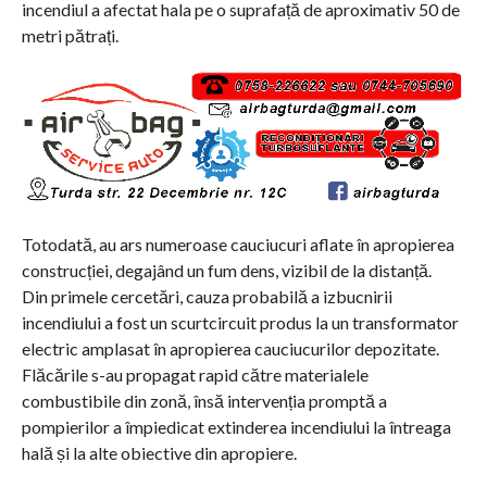
incendiul a afectat hala pe o suprafață de aproximativ 50 de
metri pătrați.
Totodată, au ars numeroase cauciucuri aflate în apropierea
construcției, degajând un fum dens, vizibil de la distanță.
Din primele cercetări, cauza probabilă a izbucnirii
incendiului a fost un scurtcircuit produs la un transformator
electric amplasat în apropierea cauciucurilor depozitate.
Flăcările s-au propagat rapid către materialele
combustibile din zonă, însă intervenția promptă a
pompierilor a împiedicat extinderea incendiului la întreaga
hală și la alte obiective din apropiere.