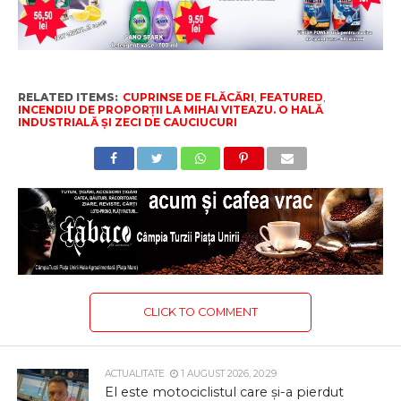
RELATED ITEMS:
CUPRINSE DE FLĂCĂRI
,
FEATURED
,
INCENDIU DE PROPORȚII LA MIHAI VITEAZU. O HALĂ
INDUSTRIALĂ ȘI ZECI DE CAUCIUCURI
CLICK TO COMMENT
ACTUALITATE
1 AUGUST 2026, 20:29
El este motociclistul care și-a pierdut