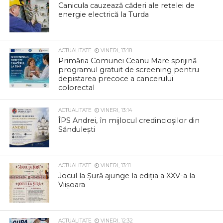
Canicula cauzează căderi ale rețelei de
energie electrică la Turda
ACTUALITATE
VINERI, 13:18
Primăria Comunei Ceanu Mare sprijină
programul gratuit de screening pentru
depistarea precoce a cancerului
colorectal
ACTUALITATE
VINERI, 13:14
ÎPS Andrei, în mijlocul credincioșilor din
Săndulești
ACTUALITATE
VINERI, 13:11
Jocul la Șură ajunge la ediția a XXV-a la
Viișoara
ACTUALITATE
VINERI, 12:32