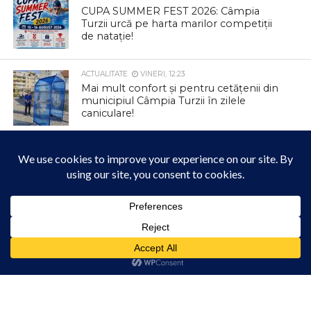
CUPA SUMMER FEST 2026: Câmpia
Turzii urcă pe harta marilor competiții
de natație!
ACTUALITATE
VINERI, 12:23
Mai mult confort și pentru cetățenii din
municipiul Câmpia Turzii în zilele
caniculare!
ACTUALITATE
JOI, 12:47
Colectare gratuită de deșeuri
voluminoase și textile la Tureni
Acest site folosește cookies. Navigând în continuare, vă exprimați acordul asupra folosirii
ACTUALITATE
JOI, 12:42
cookie-urilor.
Află mai multe
Parcul Berc se transformă într un loc
magic
Am înțeles!
ACTUALITATE
JOI, 12:33