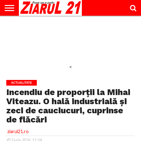
ACTUALITATE
INTERVIU
EDUCAŢIE
LIFESTYLE
OPINII
SPORT
ŞTIRI
UTILE
CONTACT
& TIMP
LIBER
<
ACTUALITATE
Incendiu de proporții la Mihai
Viteazu. O hală industrială și
zeci de cauciucuri, cuprinse
de flăcări
ziarul21.ro
2 iulie 2026, 11:54