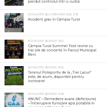
pierdut controlul într-o curbă
ACTUALITATE
2 FEBRUARIE 2026, 12:18
Accident grav în Câmpia Turzii
ACTUALITATE
ASTAZI, 19:22
Câmpia Turzii Summer Fest revine cu
trei zile de concerte în Parcul Municipal
Berc
ACTUALITATE
ASTAZI, 16:33
Terenul Polisportiv de la „Trei Lacuri”
este, de acum, disponibil pentru
închiriere!
ACTUALITATE
ASTAZI, 13:28
ANUNȚ – Remediere avarie (defecțiune)
– Întrerupere furnizare apă potabilă în