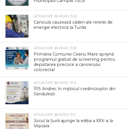
municipiul Câmpia Turzii
ACTUALITATE
ASTAZI, 13:23
Canicula cauzează căderi ale rețelei de
energie electrică la Turda
ACTUALITATE
ASTAZI, 13:18
Primăria Comunei Ceanu Mare sprijină
programul gratuit de screening pentru
depistarea precoce a cancerului
colorectal
ACTUALITATE
ASTAZI, 13:14
ÎPS Andrei, în mijlocul credincioșilor din
Săndulești
ACTUALITATE
ASTAZI, 13:11
Jocul la Șură ajunge la ediția a XXV-a la
Viișoara