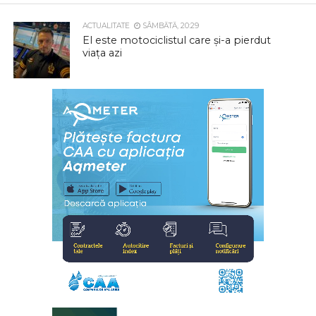
ACTUALITATE
SÂMBĂTĂ, 20:29
El este motociclistul care și-a pierdut
viața azi