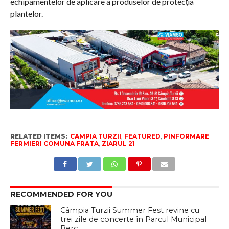
echipamentelor de aplicare a produselor de protecția
plantelor.
RELATED ITEMS:
CAMPIA TURZII
,
FEATURED
,
PINFORMARE
FERMIERI COMUNA FRATA
,
ZIARUL 21
RECOMMENDED FOR YOU
Câmpia Turzii Summer Fest revine cu
trei zile de concerte în Parcul Municipal
Berc