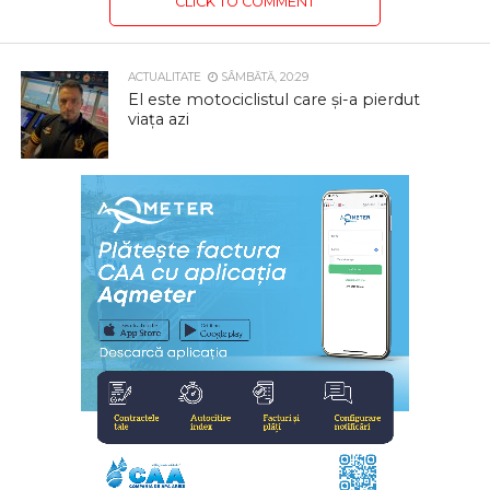
CLICK TO COMMENT
ACTUALITATE
SÂMBĂTĂ, 20:29
El este motociclistul care și-a pierdut
viața azi