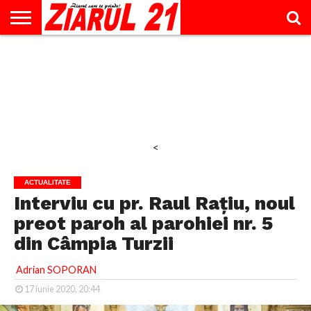
ACTUALITATE
INTERVIU
EDUCAŢIE
LIFESTYLE
OPINII
SPORT
ŞTIRI
UTILE
CONTACT
& TIMP
LIBER
<
ACTUALITATE
Interviu cu pr. Raul Rațiu, noul
preot paroh al parohiei nr. 5
din Câmpia Turzii
Adrian SOPORAN
17 iunie 2020, 20:44