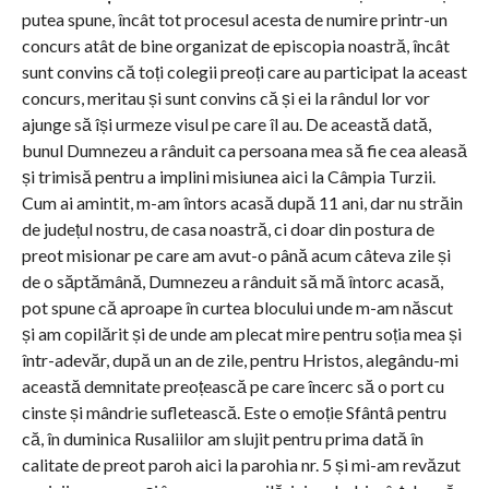
putea spune, încât tot procesul acesta de numire printr-un
concurs atât de bine organizat de episcopia noastră, încât
sunt convins că toți colegii preoți care au participat la aceast
concurs, meritau și sunt convins că și ei la rândul lor vor
ajunge să își urmeze visul pe care îl au. De această dată,
bunul Dumnezeu a rânduit ca persoana mea să fie cea aleasă
și trimisă pentru a implini misiunea aici la Câmpia Turzii.
Cum ai amintit, m-am întors acasă după 11 ani, dar nu străin
de județul nostru, de casa noastră, ci doar din postura de
preot misionar pe care am avut-o până acum câteva zile și
de o săptămână, Dumnezeu a rânduit să mă întorc acasă,
pot spune că aproape în curtea blocului unde m-am născut
și am copilărit și de unde am plecat mire pentru soția mea și
într-adevăr, după un an de zile, pentru Hristos, alegându-mi
această demnitate preoțească pe care încerc să o port cu
cinste și mândrie sufletească. Este o emoție Sfântâ pentru
că, în duminica Rusaliilor am slujit pentru prima dată în
calitate de preot paroh aici la parohia nr. 5 și mi-am revăzut