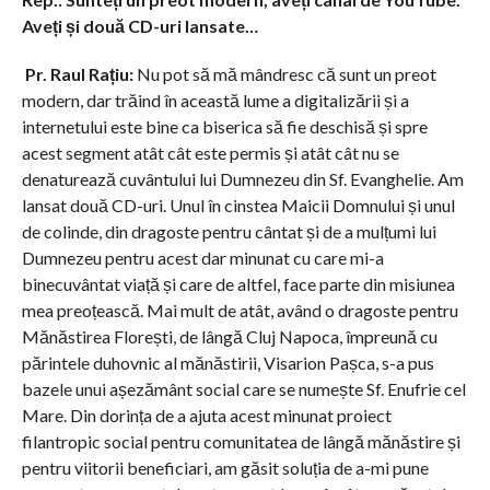
Aveți și două
CD-uri lansate…
Pr. Raul Rațiu:
Nu pot să mă mândresc că sunt un preot
modern, dar trăind în această lume a digitalizării și a
internetului este bine ca biserica să fie deschisă și spre
acest segment atât cât este permis și atât cât nu se
denaturează cuvântului lui Dumnezeu din Sf. Evanghelie. Am
lansat două CD-uri. Unul în cinstea Maicii Domnului și unul
de colinde, din dragoste pentru cântat și de a mulțumi lui
Dumnezeu pentru acest dar minunat cu care mi-a
binecuvântat viață și care de altfel, face parte din misiunea
mea preoțească. Mai mult de atât, având o dragoste pentru
Mănăstirea Florești, de lângă Cluj Napoca, împreună cu
părintele duhovnic al mănăstirii, Visarion Pașca, s-a pus
bazele unui așezământ social care se numește Sf. Enufrie cel
Mare. Din dorința de a ajuta acest minunat proiect
filantropic social pentru comunitatea de lângă mănăstire și
pentru viitorii beneficiari, am găsit soluția de a-mi pune