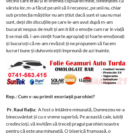
vecinii care erau și în vremea copilăriei mele, bineînțeles că
vârsta lor, m-a făcut pe unii să îi recunosc, pe unii nu, chiar
sub protecția măștilor nu am știut dacă sunt ei sau nu mai
sunt, deși din discuțiile pe care le-am avut după m-am
bucurat nespus de mult și am trăit o emoție cum rar în viață
ți se mai dă. I-am simțit foarte apropiați și foarte emoționați
și bucuroși că ne-am revăzut și ne propunem să facem
lucruri bune și duhovnicești împreună de azi înainte.
R
ep.: Cum v-au primit enoriașii parohiei?
Pr. Raul Rațiu:
A fost o întâlnire minunată, Dumnezeu ne-a
binecuvântat și cu o vreme superbă. Pe această cale, iubiți
credincioși, vă invităm să treceți pragul parohiei noastre
pentru că este una minunată. O biserică frumoasă, o