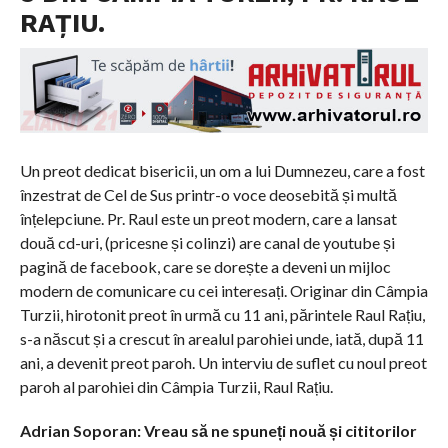
RAȚIU.
Un preot dedicat bisericii, un om a lui Dumnezeu, care a fost
înzestrat de Cel de Sus printr-o voce deosebită și multă
înțelepciune. Pr. Raul este un preot modern, care a lansat
două cd-uri, (pricesne și colinzi) are canal de youtube și
pagină de facebook, care se dorește a deveni un mijloc
modern de comunicare cu cei interesați. Originar din Câmpia
Turzii, hirotonit preot în urmă cu 11 ani, părintele Raul Rațiu,
s-a născut și a crescut în arealul parohiei unde, iată, după 11
ani, a devenit preot paroh. Un interviu de suflet cu noul preot
paroh al parohiei din Câmpia Turzii, Raul Rațiu.
Adrian Soporan: Vreau să ne spuneți nouă și cititorilor