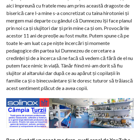
aici împreună cu fratele meu am prins această dragoste de
biserică care l-a mine s-a concretizat cu taina hirotoniei și
mergem mai departe cu gândul că Dumnezeu își face planul
prin noi ca și slujitori dar și prin mine ca și om. Provocările
acestor 11 ani de preoție au fost multe. Putem spune că pe
toate le-am luat ca pe niște încercări și momente
pedagogice din partea lui Dumnezeu de cercetare a
credinței și de a încerca să ne facă să vedem că fără de el nu
putem face nimic în viață. Tânăr fiind mi-am dorit să fiu
slujitor al altarului dar după ce au apărut și copilașii în
familie ca și o binecuvântare și le doresc tuturor să trăiască
acest sentiment plăcut de a avea copii.
R
ep.: Sunteți un preot modern, aveți canal de
You
Tube.