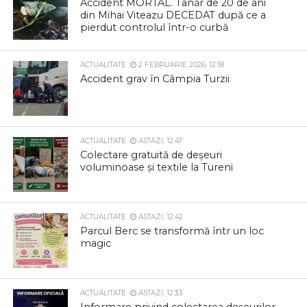
Accident MORTAL. Tânăr de 20 de ani
din Mihai Viteazu DECEDAT după ce a
pierdut controlul într-o curbă
ACTUALITATE
2 FEBRUARIE 2026, 12:18
Accident grav în Câmpia Turzii
ACTUALITATE
ASTAZI, 12:47
Colectare gratuită de deșeuri
voluminoase și textile la Tureni
ACTUALITATE
ASTAZI, 12:42
Parcul Berc se transformă într un loc
magic
ACTUALITATE
ASTAZI, 12:33