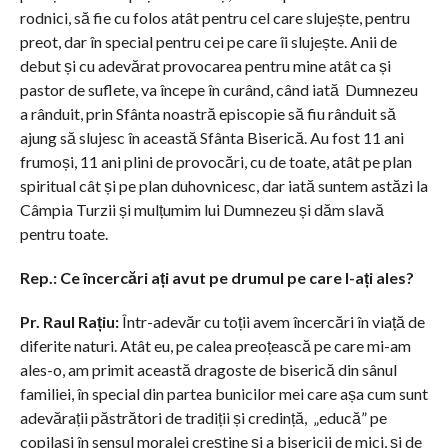
rodnici, să fie cu folos atât pentru cel care slujește, pentru
preot, dar în special pentru cei pe care îi slujește. Anii de
debut și cu adevărat provocarea pentru mine atât ca și
pastor de suflete, va începe în curând, când iată Dumnezeu
a rânduit, prin Sfânta noastră episcopie să fiu rânduit să
ajung să slujesc în această Sfânta Biserică. Au fost 11 ani
frumoși, 11 ani plini de provocări, cu de toate, atât pe plan
spiritual cât și pe plan duhovnicesc, dar iată suntem astăzi la
Câmpia Turzii și mulțumim lui Dumnezeu și dăm slavă
pentru toate.
R
ep.: Ce încercări ați avut pe drumul pe care l-ați ales?
Pr. Raul Rațiu:
Într-adevăr cu toții avem încercări în viață de
diferite naturi. Atât eu, pe calea preoțească pe care mi-am
ales-o, am primit această dragoste de biserică din sânul
familiei, în special din partea bunicilor mei care așa cum sunt
adevărații păstrători de tradiții și credință, „educă” pe
copilași în sensul moralei creștine și a bisericii de mici, și de