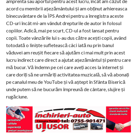
amprenta sau aportul pentru acest lucru, încât am căzut de
acord cu membrii așezământului și am obținut arhiereasca
binecuvântare de la ÎPS Andrei pentru a înregistra aceste
CD-uri încât mi-am vândut drepturile de autor în folosul
copiilor. Adică, mai pe scurt, CD-ul a fost lansat pentru
copii. Toate vânzările lui s-au dus către acești copii, având
totodată o liniște sufletească câci iată nu prin banul
văduvei am reușit fiecare să ajutăm ci mai mult prin acest
lucru indirect care direct a ajutat așezământul și pentru care
mă bucur. Vă îndemn pe cei care aveți acces la internet și
care doriți să ne urmăriți activitatea muzicală, să vă abonați
pe canalul meu de YouTube și vă aștept în Sfânta Biserică
unde putem să ne bucurăm împreună de cântare, slujire și
rugăciune.