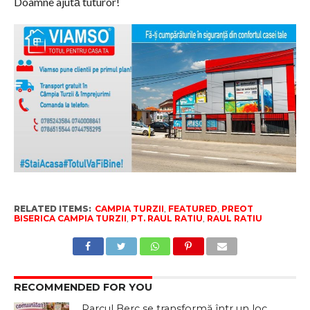
Doamne ajută tuturor!
RELATED ITEMS:
CAMPIA TURZII
,
FEATURED
,
PREOT
BISERICA CAMPIA TURZII
,
PT. RAUL RATIU
,
RAUL RATIU
RECOMMENDED FOR YOU
Parcul Berc se transformă într un loc