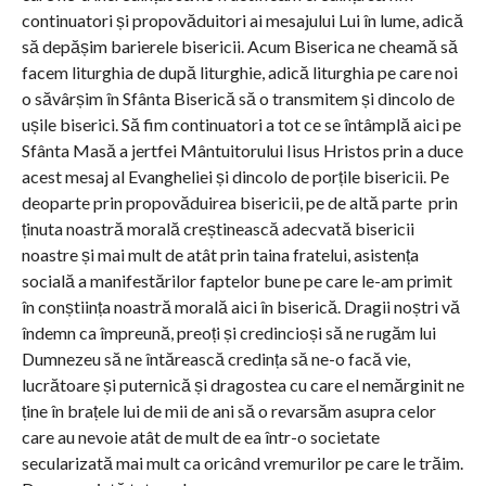
continuatori și propovăduitori ai mesajului Lui în lume, adică
să depășim barierele bisericii. Acum Biserica ne cheamă să
facem liturghia de după liturghie, adică liturghia pe care noi
o săvârșim în Sfânta Biserică să o transmitem și dincolo de
ușile biserici. Să fim continuatori a tot ce se întâmplă aici pe
Sfânta Masă a jertfei Mântuitorului Iisus Hristos prin a duce
acest mesaj al Evangheliei și dincolo de porțile bisericii. Pe
deoparte prin propovăduirea bisericii, pe de altă parte prin
ținuta noastră morală creștinească adecvată bisericii
noastre și mai mult de atât prin taina fratelui, asistența
socială a manifestărilor faptelor bune pe care le-am primit
în conștiința noastră morală aici în biserică. Dragii noștri vă
îndemn ca împreună, preoți și credincioși să ne rugăm lui
Dumnezeu să ne întărească credința să ne-o facă vie,
lucrătoare și puternică și dragostea cu care el nemărginit ne
ține în brațele lui de mii de ani să o revarsăm asupra celor
care au nevoie atât de mult de ea într-o societate
secularizată mai mult ca oricând vremurilor pe care le trăim.