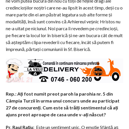
ne vom putea bucura din nou cu toții de fețele dragi ale
credincioșilor noștri care ne-au lipsit în acest timp, deși cu o
mare parte din ei am păstrat legatura sub alte forme și
modalități, însă sunt convins că Arhiereul veșnic Hristos nu
ne-a uitat pe niciunul. Noi parca îi revedem pe credincioși,
pe fiecare la locul lor în biserică și ne-am bucura cât de mult
să așteptăm clipa revederii cu fiecare, încât să putem fi
împreună, părtași comuniunii în Sf. Biserică.
R
ep.: Ați fost numit preot paroh la parohia nr. 5 din
Câmpia Turzii în urma unui concurs unde au participa
t
27 de concurenți. Cum este să trăiți sentimentul că ați
aju
ns preot aproape de casa unde v-ați născut?
Pr. Raul Rațiu:
Este un sentiment unic. O emoție Sfântă aș