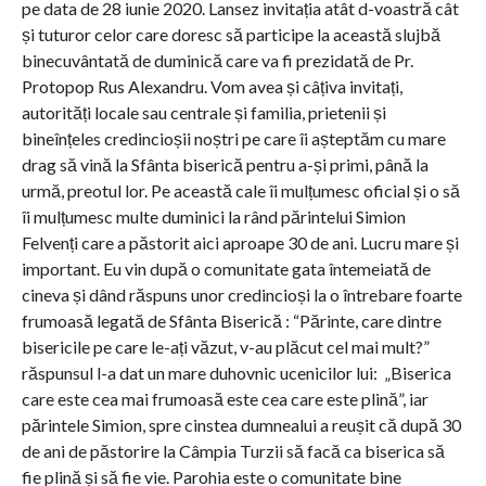
pe data de 28 iunie 2020. Lansez invitația atât d-voastră cât
și tuturor celor care doresc să participe la această slujbă
binecuvântată de duminică care va fi prezidată de Pr.
Protopop Rus Alexandru. Vom avea și câțiva invitați,
autorități locale sau centrale și familia, prietenii și
bineînțeles credincioșii noștri pe care îi așteptăm cu mare
drag să vină la Sfânta biserică pentru a-și primi, până la
urmă, preotul lor. Pe această cale îi mulțumesc oficial și o să
îi mulțumesc multe duminici la rând părintelui Simion
Felvenți care a păstorit aici aproape 30 de ani. Lucru mare și
important. Eu vin după o comunitate gata întemeiată de
cineva și dând răspuns unor credincioși la o întrebare foarte
frumoasă legată de Sfânta Biserică : “Părinte, care dintre
bisericile pe care le-ați văzut, v-au plăcut cel mai mult?”
răspunsul l-a dat un mare duhovnic ucenicilor lui: „Biserica
care este cea mai frumoasă este cea care este plină”, iar
părintele Simion, spre cinstea dumnealui a reușit că după 30
de ani de păstorire la Câmpia Turzii să facă ca biserica să
fie plină și să fie vie. Parohia este o comunitate bine