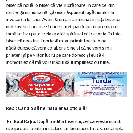
biserică nouă, o biserică vie, lucrătoare, în care cei din
cartier și nu numai își găsesc răspunsul rugăciunilor la
invocarea lor aici. Avem și un parc minunat în fața bisericii,
unde avem băncuțe și unde puteți participa împreună cu
familia și vă puteți relaxa atât spiritual cât și social în fața
bisericii noastre. Enoriașii m-au primit foarte bine,
nădăjduiesc că vom colabora bine și că ne vom simți
prieteni și pe viitor lucru pe care doresc și eu să-l
încredințez că mă voi strădui să îl împlinesc cu bine.
R
ep.: Când o să fie instalarea oficială?
Pr. Raul Rațiu:
După tradiția bisericii, cel care este numit
este propus pentru instalare iar lucru acesta se va întâmpla