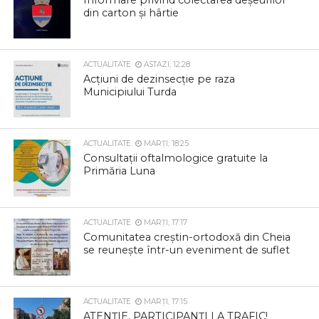
Informare privind colectarea deșeurilor
din carton și hârtie
ACTUALITATE
ASTAZI, 12:28
Acțiuni de dezinsecție pe raza
Municipiului Turda
ACTUALITATE
MARȚI, 18:25
Consultații oftalmologice gratuite la
Primăria Luna
ACTUALITATE
MARȚI, 17:17
Comunitatea creștin-ortodoxă din Cheia
se reunește într-un eveniment de suflet
ACTUALITATE
MARȚI, 17:15
ATENȚIE, PARTICIPANȚI LA TRAFIC!