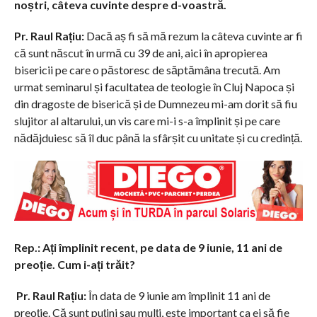
noștri, câteva cuvinte despre d-voastră
.
Pr. Raul Rațiu:
Dacă aș fi să mă rezum la câteva cuvinte ar fi
că sunt născut în urmă cu 39 de ani, aici în apropierea
bisericii pe care o păstoresc de săptămâna trecută. Am
urmat seminarul și facultatea de teologie în Cluj Napoca și
din dragoste de biserică și de Dumnezeu mi-am dorit să fiu
slujitor al altarului, un vis care mi-i s-a împlinit și pe care
nădăjduiesc să îl duc până la sfârșit cu unitate și cu credință.
R
ep.: Ați împlinit recent, pe data de 9 iunie, 11 ani de
preoție. Cum i-ați trăit?
Pr. Raul Rațiu:
În data de 9 iunie am împlinit 11 ani de
preoție. Că sunt puțini sau mulți, este important ca ei să fie