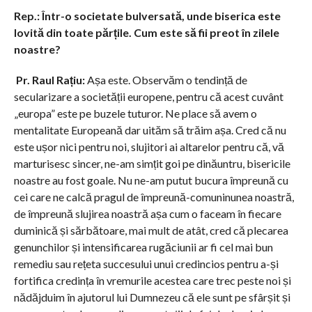
R
ep.: Într-o societate bulversată, unde biserica este
lovită din toate părțile. Cum este să fii preot în zilele
noastre?
Pr. Raul Rațiu:
Așa este. Observăm o tendință de
secularizare a societății europene, pentru că acest cuvânt
„europa” este pe buzele tuturor. Ne place să avem o
mentalitate Europeană dar uităm să trăim așa. Cred că nu
este ușor nici pentru noi, slujitori ai altarelor pentru că, vă
marturisesc sincer, ne-am simțit goi pe dinăuntru, bisericile
noastre au fost goale. Nu ne-am putut bucura împreună cu
cei care ne calcă pragul de împreună-comuninunea noastră,
de împreună slujirea noastră așa cum o faceam în fiecare
duminică și sărbătoare, mai mult de atât, cred că plecarea
genunchilor și intensificarea rugăciunii ar fi cel mai bun
remediu sau rețeta succesului unui credincios pentru a-și
fortifica credința în vremurile acestea care trec peste noi și
nădăjduim în ajutorul lui Dumnezeu că ele sunt pe sfârșit și