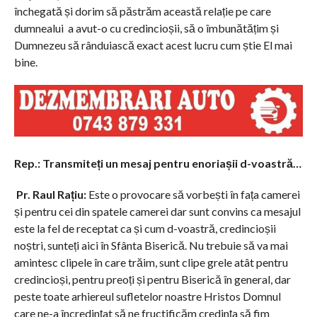
închegată și dorim să păstrăm această relație pe care
dumnealui a avut-o cu credincioșii, să o îmbunătățim și
Dumnezeu să rânduiască exact acest lucru cum știe El mai
bine.
R
ep.: Transmiteți un mesaj pentru enoriașii d-voastră…
Pr. Raul Rațiu:
Este o provocare să vorbești în fața camerei
și pentru cei din spatele camerei dar sunt convins ca mesajul
este la fel de receptat ca și cum d-voastră, credincioșii
noștri, sunteți aici în Sfânta Biserică. Nu trebuie să va mai
amintesc clipele în care trăim, sunt clipe grele atât pentru
credincioși, pentru preoți și pentru Biserică în general, dar
peste toate arhiereul sufletelor noastre Hristos Domnul
care ne-a încredințat să ne fructificăm credința să fim