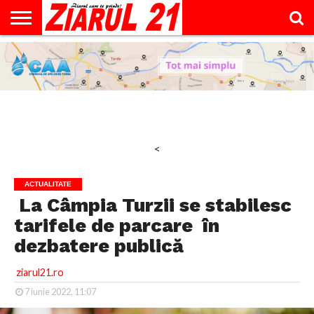
ACTUALITATE
INTERVIU
EDUCAŢIE
LIFESTYLE
OPINII
SPORT
ŞTIRI
UTILE
CONTACT
& TIMP
LIBER
<
ACTUALITATE
La Câmpia Turzii se stabilesc
tarifele de parcare în
dezbatere publică
ziarul21.ro
7 iunie 2022, 11:07