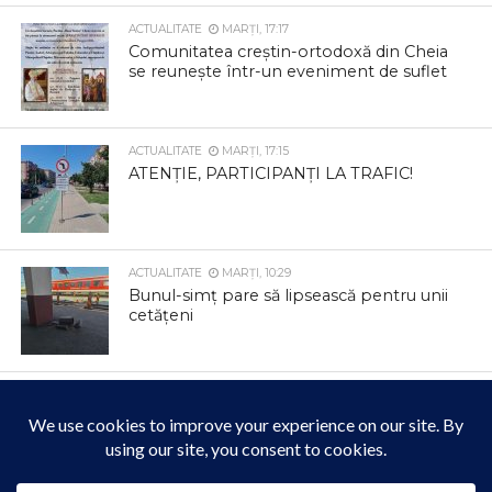
ACTUALITATE
MARȚI, 17:17
Comunitatea creștin-ortodoxă din Cheia
se reunește într-un eveniment de suflet
ACTUALITATE
MARȚI, 17:15
ATENȚIE, PARTICIPANȚI LA TRAFIC!
ACTUALITATE
MARȚI, 10:29
Bunul-simț pare să lipsească pentru unii
cetățeni
ACTUALITATE
MARȚI, 10:20
O investiție finalizată cu succes! Încă un
pas important pentru dezvoltarea
comunei Mihai Viteazu!