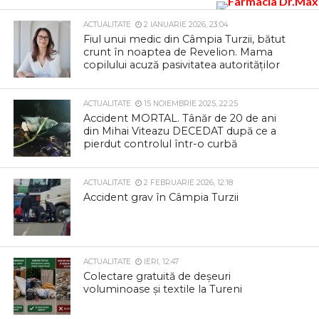
ACTUALITATE
2 IANUARIE 2026, 23:04
Fiul unui medic din Câmpia Turzii, bătut
crunt în noaptea de Revelion. Mama
copilului acuză pasivitatea autorităților
ACTUALITATE
15 NOIEMBRIE 2025, 22:25
Accident MORTAL. Tânăr de 20 de ani
din Mihai Viteazu DECEDAT după ce a
pierdut controlul într-o curbă
ACTUALITATE
2 FEBRUARIE 2026, 12:18
Accident grav în Câmpia Turzii
ACTUALITATE
IERI, 12:47
Colectare gratuită de deșeuri
voluminoase și textile la Tureni