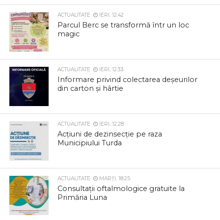
ACTUALITATE
IERI, 12:42
Parcul Berc se transformă într un loc
magic
ACTUALITATE
IERI, 12:33
Informare privind colectarea deșeurilor
din carton și hârtie
ACTUALITATE
IERI, 12:28
Acțiuni de dezinsecție pe raza
Municipiului Turda
ACTUALITATE
MARȚI, 18:25
Consultații oftalmologice gratuite la
Primăria Luna