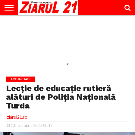
ACTUALITATE
INTERVIU
EDUCAŢIE
LIFESTYLE
OPINII
SPORT
ŞTIRI
UTILE
CONTACT
& TIMP
LIBER
<
ACTUALITATE
Lecție de educație rutieră
alături de Poliția Națională
Turda
ziarul21.ro
13 noiembrie 2025, 08:17