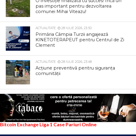
O investiție finalizată cu succes! Încă un
pas important pentru dezvoltarea
comunei Mihai Viteazu!
ACTUALITATE
28 IULIE 2026, 23:50
Primăria Câmpia Turzii angajează
KINETOTERAPEUT pentru Centrul de Zi
Clement
ACTUALITATE
28 IULIE 2026, 23:48
Acțiune preventivă pentru siguranța
comunității
Bitcoin Exchange
Liga 1
Case Pariuri Online