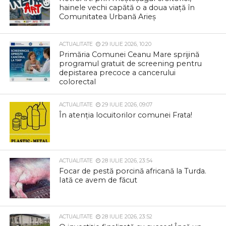
hainele vechi capătă o a doua viață în
Comunitatea Urbană Arieș
ACTUALITATE
29 IULIE 2026, 10:20
Primăria Comunei Ceanu Mare sprijină
programul gratuit de screening pentru
depistarea precoce a cancerului
colorectal
ACTUALITATE
29 IULIE 2026, 09:07
În atenția locuitorilor comunei Frata!
ACTUALITATE
28 IULIE 2026, 23:54
Focar de pestă porcină africană la Turda.
Iată ce avem de făcut
ACTUALITATE
28 IULIE 2026, 23:52