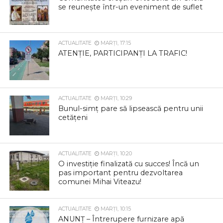
se reunește într-un eveniment de suflet
ACTUALITATE
MARȚI, 17:15
ATENȚIE, PARTICIPANȚI LA TRAFIC!
ACTUALITATE
MARȚI, 10:29
Bunul-simț pare să lipsească pentru unii
cetățeni
ACTUALITATE
MARȚI, 10:20
O investiție finalizată cu succes! Încă un
pas important pentru dezvoltarea
comunei Mihai Viteazu!
ACTUALITATE
MARȚI, 10:15
ANUNȚ – Întrerupere furnizare apă