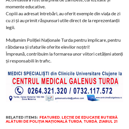
momente educative.
Copiii au adresat întrebări, au oferit exemple din viața de zi
cu zi și au primit răspunsuri utile direct de la reprezentanții
legii.
Mulțumim Poliției Naționale Turda pentru implicare, pentru
răbdarea și sfaturile oferite elevilor noștri!
Împreună, contribuim la formarea unor viitori cetățeni atenți
și responsabili în trafic.
RELATED ITEMS:
FEATURED
,
LECȚIE DE EDUCAȚIE RUTIERĂ
ALĂTURI DE POLIȚIA NAȚIONALĂ TURDA
,
TURDA
,
ZIARUL 21