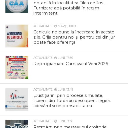
potabilă în localitatea Filea de Jos –
Furnizare apă potabilă în regim
intermitent
ACTUALITATE
MARȚI, 10:09
Canicula ne pune la încercare în aceste
zile. Grija pentru noi și pentru cei din jur
poate face diferența
ACTUALITATE
LUNI, 17:59
Reprogramare Carnavalul Verii 2026
ACTUALITATE
LUNI, 13:49
„Justițiarii”: prin procese simulate,
liceenii din Turda au descoperit legea,
adevărul și responsabilitatea
ACTUALITATE
LUNI, 13:36
RetroArt: prin meșteșugul croitoriei,