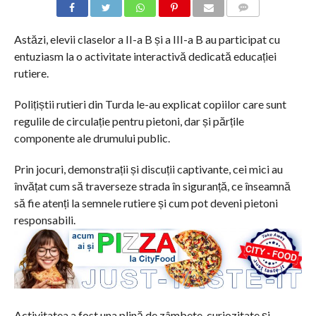
COMMENTS
Astăzi, elevii claselor a II-a B și a III-a B au participat cu
entuziasm la o activitate interactivă dedicată educației
rutiere.
Polițiștii rutieri din Turda le-au explicat copiilor care sunt
regulile de circulație pentru pietoni, dar și părțile
componente ale drumului public.
Prin jocuri, demonstrații și discuții captivante, cei mici au
învățat cum să traverseze strada în siguranță, ce înseamnă
să fie atenți la semnele rutiere și cum pot deveni pietoni
responsabili.
Activitatea a fost una plină de zâmbete, curiozitate și