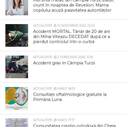
crunt în noaptea de Revelion. Mama
copilului acuză pasivitatea autorităților
ACTUALITATE
15 NOIEMBRIE 2025, 22:25
Accident MORTAL. Tânăr de 20 de ani
din Mihai Viteazu DECEDAT după ce a
pierdut controlul într-o curbă
ACTUALITATE
2 FEBRUARIE 2026, 12:18
Accident grav în Câmpia Turzii
ACTUALITATE
MARȚI, 18:25
Consultații oftalmologice gratuite la
Primăria Luna
ACTUALITATE
MARȚI, 17:17
Comunitatea creștin-ortodoxă din Cheia