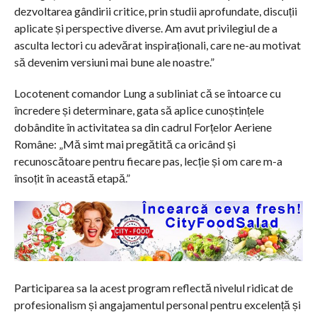
dezvoltarea gândirii critice, prin studii aprofundate, discuții
aplicate și perspective diverse. Am avut privilegiul de a
asculta lectori cu adevărat inspiraționali, care ne-au motivat
să devenim versiuni mai bune ale noastre.”
Locotenent comandor Lung a subliniat că se întoarce cu
încredere și determinare, gata să aplice cunoștințele
dobândite în activitatea sa din cadrul Forțelor Aeriene
Române: „Mă simt mai pregătită ca oricând și
recunoscătoare pentru fiecare pas, lecție și om care m-a
însoțit în această etapă.”
Participarea sa la acest program reflectă nivelul ridicat de
profesionalism și angajamentul personal pentru excelență și