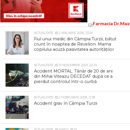
ACTUALITATE
2 IANUARIE 2026, 23:04
Fiul unui medic din Câmpia Turzii, bătut
crunt în noaptea de Revelion. Mama
copilului acuză pasivitatea autorităților
ACTUALITATE
15 NOIEMBRIE 2025, 22:25
Accident MORTAL. Tânăr de 20 de ani
din Mihai Viteazu DECEDAT după ce a
pierdut controlul într-o curbă
ACTUALITATE
2 FEBRUARIE 2026, 12:18
Accident grav în Câmpia Turzii
ACTUALITATE
MARȚI, 18:25