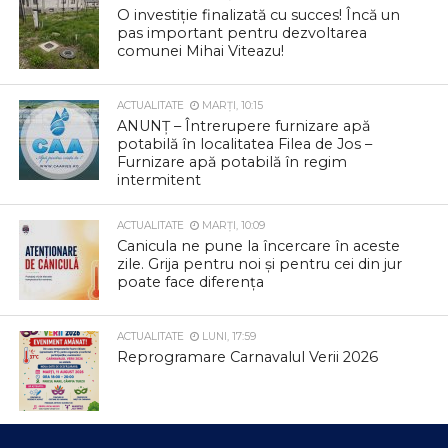
O investiție finalizată cu succes! Încă un
pas important pentru dezvoltarea
comunei Mihai Viteazu!
ACTUALITATE
MARȚI, 10:15
ANUNȚ – Întrerupere furnizare apă
potabilă în localitatea Filea de Jos –
Furnizare apă potabilă în regim
intermitent
ACTUALITATE
MARȚI, 10:09
Canicula ne pune la încercare în aceste
zile. Grija pentru noi și pentru cei din jur
poate face diferența
ACTUALITATE
LUNI, 17:59
Reprogramare Carnavalul Verii 2026
ACTUALITATE
LUNI, 13:49