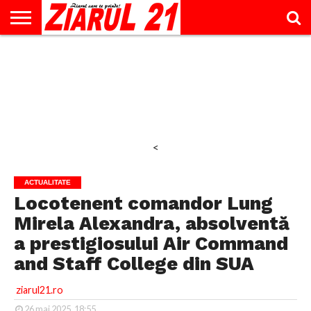
ACTUALITATE
INTERVIU
EDUCAŢIE
LIFESTYLE
OPINII
SPORT
ŞTIRI
UTILE
CONTACT
& TIMP
LIBER
<
ACTUALITATE
Locotenent comandor Lung
Mirela Alexandra, absolventă
a prestigiosului Air Command
and Staff College din SUA
ziarul21.ro
26 mai 2025, 18:55