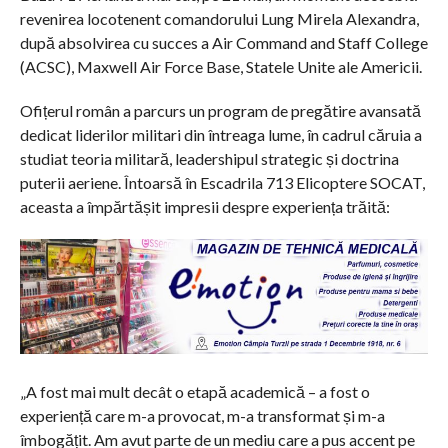
revenirea locotenent comandorului Lung Mirela Alexandra,
după absolvirea cu succes a Air Command and Staff College
(ACSC), Maxwell Air Force Base, Statele Unite ale Americii.
Ofițerul român a parcurs un program de pregătire avansată
dedicat liderilor militari din întreaga lume, în cadrul căruia a
studiat teoria militară, leadershipul strategic și doctrina
puterii aeriene. Întoarsă în Escadrila 713 Elicoptere SOCAT,
aceasta a împărtășit impresii despre experiența trăită:
„A fost mai mult decât o etapă academică – a fost o
experiență care m-a provocat, m-a transformat și m-a
îmbogățit. Am avut parte de un mediu care a pus accent pe