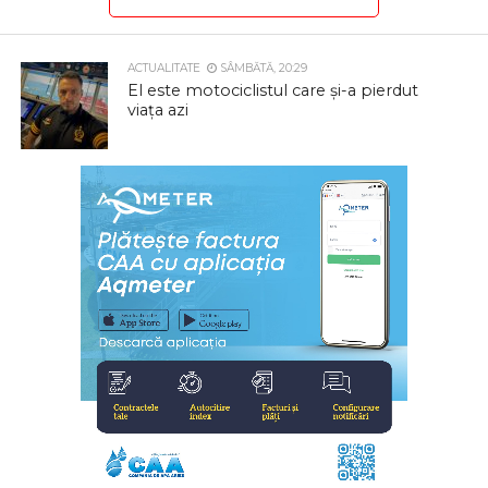
ACTUALITATE
SÂMBĂTĂ, 20:29
El este motociclistul care și-a pierdut
viața azi