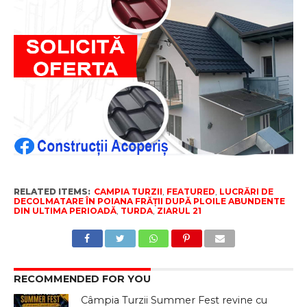
RELATED ITEMS:
CAMPIA TURZII
,
FEATURED
,
LUCRĂRI DE
DECOLMATARE ÎN POIANA FRĂȚII DUPĂ PLOILE ABUNDENTE
DIN ULTIMA PERIOADĂ
,
TURDA
,
ZIARUL 21
RECOMMENDED FOR YOU
Câmpia Turzii Summer Fest revine cu