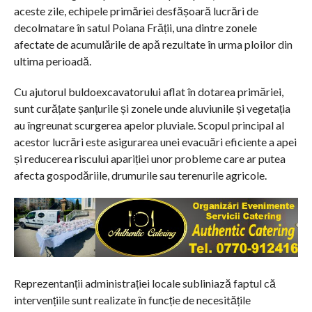
aceste zile, echipele primăriei desfășoară lucrări de
decolmatare în satul Poiana Frății, una dintre zonele
afectate de acumulările de apă rezultate în urma ploilor din
ultima perioadă.
Cu ajutorul buldoexcavatorului aflat în dotarea primăriei,
sunt curățate șanțurile și zonele unde aluviunile și vegetația
au îngreunat scurgerea apelor pluviale. Scopul principal al
acestor lucrări este asigurarea unei evacuări eficiente a apei
și reducerea riscului apariției unor probleme care ar putea
afecta gospodăriile, drumurile sau terenurile agricole.
Reprezentanții administrației locale subliniază faptul că
intervențiile sunt realizate în funcție de necesitățile