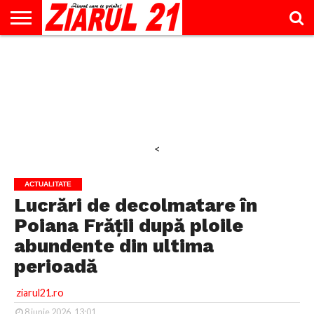
ACTUALITATE
INTERVIU
EDUCAŢIE
LIFESTYLE
OPINII
SPORT
ŞTIRI
UTILE
CONTACT
& TIMP
LIBER
<
ACTUALITATE
Lucrări de decolmatare în
Poiana Frății după ploile
abundente din ultima
perioadă
ziarul21.ro
8 iunie 2026, 13:01