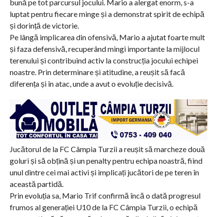
bună pe tot parcursul jocului. Mario a alergat enorm, s-a
luptat pentru fiecare minge și a demonstrat spirit de echipă
și dorință de victorie.
Pe lângă implicarea din ofensivă, Mario a ajutat foarte mult
și faza defensivă, recuperând mingi importante la mijlocul
terenului și contribuind activ la construcția jocului echipei
noastre. Prin determinare și atitudine, a reușit să facă
diferența și în atac, unde a avut o evoluție decisivă.
Jucătorul de la FC Câmpia Turzii a reușit să marcheze două
goluri și să obțină și un penalty pentru echipa noastră, fiind
unul dintre cei mai activi și implicați jucători de pe teren în
această partidă.
Prin evoluția sa, Mario Trif confirmă încă o dată progresul
frumos al generației U10 de la FC Câmpia Turzii, o echipă