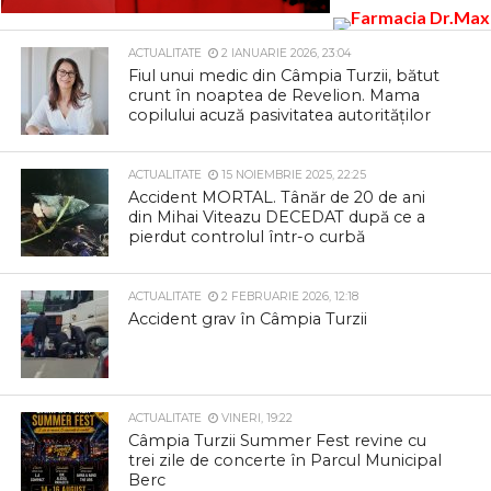
ACTUALITATE
2 IANUARIE 2026, 23:04
Fiul unui medic din Câmpia Turzii, bătut
crunt în noaptea de Revelion. Mama
copilului acuză pasivitatea autorităților
ACTUALITATE
15 NOIEMBRIE 2025, 22:25
Accident MORTAL. Tânăr de 20 de ani
din Mihai Viteazu DECEDAT după ce a
pierdut controlul într-o curbă
ACTUALITATE
2 FEBRUARIE 2026, 12:18
Accident grav în Câmpia Turzii
ACTUALITATE
VINERI, 19:22
Câmpia Turzii Summer Fest revine cu
trei zile de concerte în Parcul Municipal
Berc