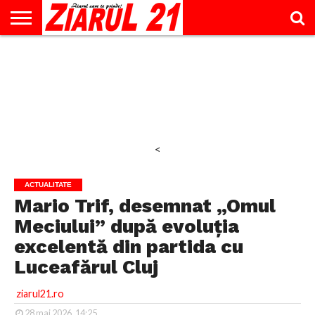
ACTUALITATE
INTERVIU
EDUCAŢIE
LIFESTYLE
OPINII
SPORT
ŞTIRI
UTILE
CONTACT
& TIMP
LIBER
<
ACTUALITATE
Mario Trif, desemnat „Omul
Meciului” după evoluția
excelentă din partida cu
Luceafărul Cluj
ziarul21.ro
28 mai 2026, 14:25