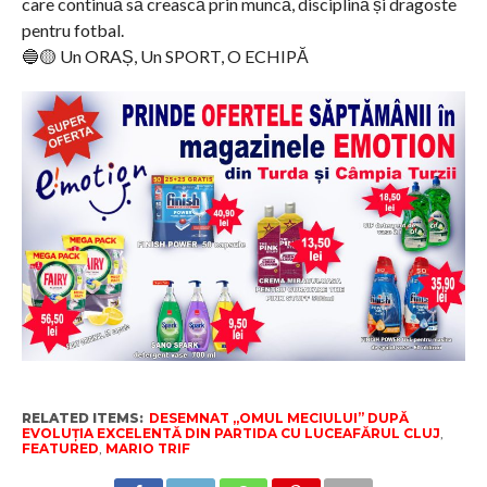
care continuă să crească prin muncă, disciplină și dragoste
pentru fotbal.
🔵🟡 Un ORAȘ, Un SPORT, O ECHIPĂ
RELATED ITEMS:
DESEMNAT „OMUL MECIULUI” DUPĂ
EVOLUȚIA EXCELENTĂ DIN PARTIDA CU LUCEAFĂRUL CLUJ
,
FEATURED
,
MARIO TRIF