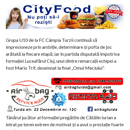
Grupa U10 de la FC Câmpia Turzii continuă să
impresioneze prin ambiție, determinare și pofta de joc
arătată la fiecare etapă, iar în partida disputată împotriva
formației Luceafărul Cluj, unul dintre remarcații echipei a
fost Mario Trif, desemnat la final „Omul Meciului”.
Tânărul jucător al formației pregătite de Cătălin Iurian a
intrat pe teren extrem de motivat și a avut o prestație foarte