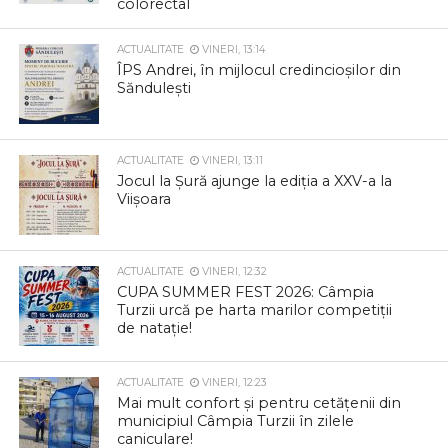
colorectal
ACTUALITATE
VINERI, 13:14
ÎPS Andrei, în mijlocul credincioșilor din
Săndulești
ACTUALITATE
VINERI, 13:11
Jocul la Șură ajunge la ediția a XXV-a la
Viișoara
ACTUALITATE
VINERI, 12:32
CUPA SUMMER FEST 2026: Câmpia
Turzii urcă pe harta marilor competiții
de natație!
ACTUALITATE
VINERI, 12:23
Mai mult confort și pentru cetățenii din
municipiul Câmpia Turzii în zilele
caniculare!