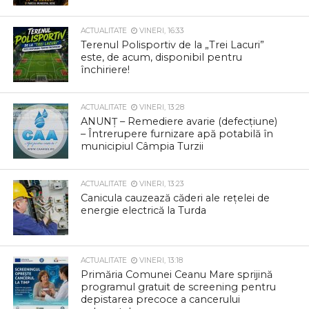
ACTUALITATE
VINERI, 16:33
Terenul Polisportiv de la „Trei Lacuri”
este, de acum, disponibil pentru
închiriere!
ACTUALITATE
VINERI, 13:28
ANUNȚ – Remediere avarie (defecțiune)
– Întrerupere furnizare apă potabilă în
municipiul Câmpia Turzii
ACTUALITATE
VINERI, 13:23
Canicula cauzează căderi ale rețelei de
energie electrică la Turda
ACTUALITATE
VINERI, 13:18
Primăria Comunei Ceanu Mare sprijină
programul gratuit de screening pentru
depistarea precoce a cancerului