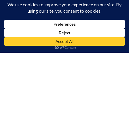
ACTUALITATE
VINERI, 12:32
CUPA SUMMER FEST 2026: Câmpia
Turzii urcă pe harta marilor competiții
de natație!
Acest site folosește cookies. Navigând în continuare, vă exprimați acordul asupra folosirii
cookie-urilor.
Află mai multe
ACTUALITATE
VINERI, 12:23
Am înțeles!
Mai mult confort și pentru cetățenii din
municipiul Câmpia Turzii în zilele
caniculare!
ACTUALITATE
JOI, 12:47
Colectare gratuită de deșeuri
voluminoase și textile la Tureni
ACTUALITATE
JOI, 12:42
Parcul Berc se transformă într un loc
magic