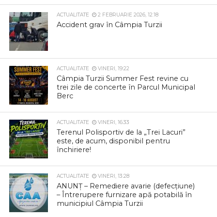
ACTUALITATE
2 FEBRUARIE 2026, 12:18
Accident grav în Câmpia Turzii
ACTUALITATE
VINERI, 19:22
Câmpia Turzii Summer Fest revine cu
trei zile de concerte în Parcul Municipal
Berc
ACTUALITATE
VINERI, 16:33
Terenul Polisportiv de la „Trei Lacuri”
este, de acum, disponibil pentru
închiriere!
ACTUALITATE
VINERI, 13:28
ANUNȚ – Remediere avarie (defecțiune)
– Întrerupere furnizare apă potabilă în
municipiul Câmpia Turzii