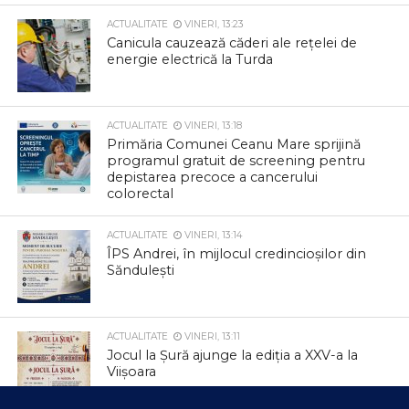
ACTUALITATE
VINERI, 13:23
Canicula cauzează căderi ale rețelei de
energie electrică la Turda
ACTUALITATE
VINERI, 13:18
Primăria Comunei Ceanu Mare sprijină
programul gratuit de screening pentru
depistarea precoce a cancerului
colorectal
ACTUALITATE
VINERI, 13:14
ÎPS Andrei, în mijlocul credincioșilor din
Săndulești
ACTUALITATE
VINERI, 13:11
Jocul la Șură ajunge la ediția a XXV-a la
Viișoara