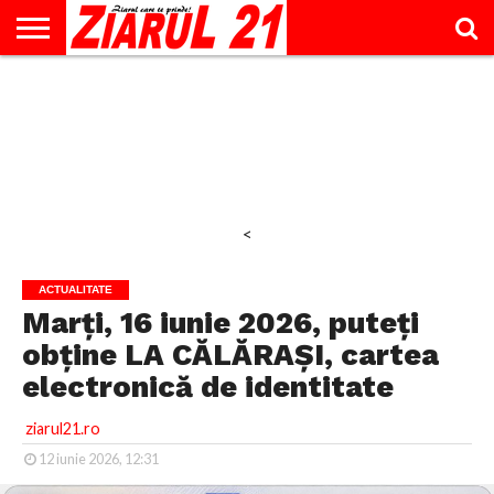
ACTUALITATE
INTERVIU
EDUCAŢIE
LIFESTYLE
OPINII
SPORT
ŞTIRI
UTILE
CONTACT
& TIMP
LIBER
<
ACTUALITATE
Marți, 16 iunie 2026, puteți
obține LA CĂLĂRAȘI, cartea
electronică de identitate
ziarul21.ro
12 iunie 2026, 12:31