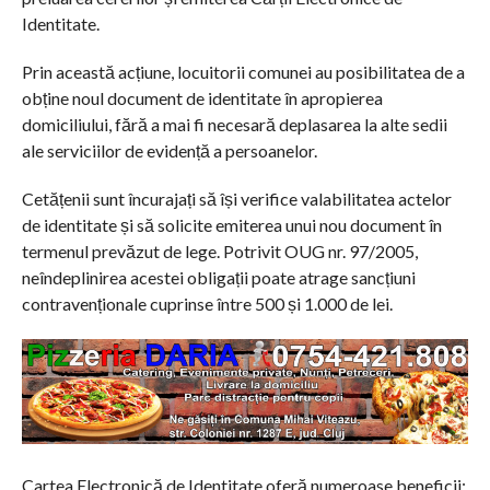
Identitate.
Prin această acțiune, locuitorii comunei au posibilitatea de a
obține noul document de identitate în apropierea
domiciliului, fără a mai fi necesară deplasarea la alte sedii
ale serviciilor de evidență a persoanelor.
Cetățenii sunt încurajați să își verifice valabilitatea actelor
de identitate și să solicite emiterea unui nou document în
termenul prevăzut de lege. Potrivit OUG nr. 97/2005,
neîndeplinirea acestei obligații poate atrage sancțiuni
contravenționale cuprinse între 500 și 1.000 de lei.
Cartea Electronică de Identitate oferă numeroase beneficii: