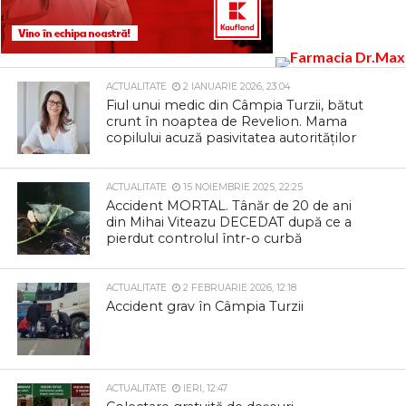
ACTUALITATE
2 IANUARIE 2026, 23:04
Fiul unui medic din Câmpia Turzii, bătut
crunt în noaptea de Revelion. Mama
copilului acuză pasivitatea autorităților
ACTUALITATE
15 NOIEMBRIE 2025, 22:25
Accident MORTAL. Tânăr de 20 de ani
din Mihai Viteazu DECEDAT după ce a
pierdut controlul într-o curbă
ACTUALITATE
2 FEBRUARIE 2026, 12:18
Accident grav în Câmpia Turzii
ACTUALITATE
IERI, 12:47