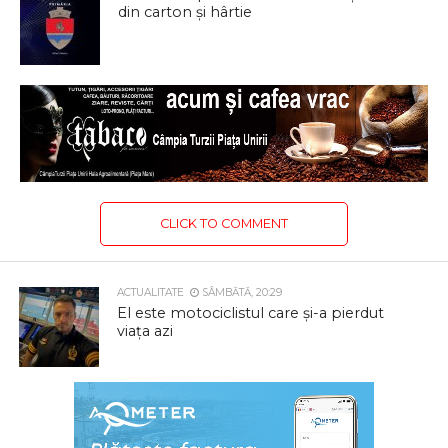
din carton și hârtie
CLICK TO COMMENT
ACTUALITATE
SÂMBĂTĂ, 20:29
El este motociclistul care și-a pierdut
viața azi