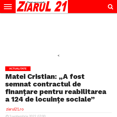
ACTUALITATE
INTERVIU
EDUCAŢIE
LIFESTYLE
OPINII
SPORT
ŞTIRI
UTILE
CONTACT
& TIMP
LIBER
<
ACTUALITATE
Matei Cristian: „A fost
semnat contractul de
finanțare pentru reabilitarea
a 124 de locuințe sociale”
ziarul21.ro
3 septembrie 2022, 07:00