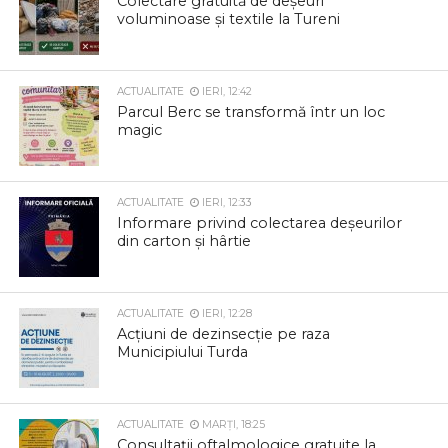
Colectare gratuită de deșeuri
voluminoase și textile la Tureni
ACTUALITATE
IERI, 12:42
Parcul Berc se transformă într un loc
magic
ACTUALITATE
IERI, 12:33
Informare privind colectarea deșeurilor
din carton și hârtie
ACTUALITATE
IERI, 12:28
Acțiuni de dezinsecție pe raza
Municipiului Turda
ACTUALITATE
MARȚI, 18:25
Consultații oftalmologice gratuite la