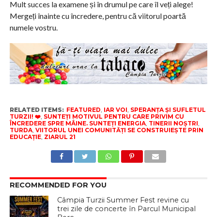
Mult succes la examene și în drumul pe care îl veți alege!
Mergeți înainte cu încredere, pentru că viitorul poartă
numele vostru.
RELATED ITEMS:
FEATURED
,
IAR VOI
,
SPERANȚA ȘI SUFLETUL
TURZII! ❤️
,
SUNTEȚI MOTIVUL PENTRU CARE PRIVIM CU
ÎNCREDERE SPRE MÂINE. SUNTEȚI ENERGIA
,
TINERII NOȘTRI
,
TURDA
,
VIITORUL UNEI COMUNITĂȚI SE CONSTRUIEȘTE PRIN
EDUCAȚIE
,
ZIARUL 21
RECOMMENDED FOR YOU
Câmpia Turzii Summer Fest revine cu
trei zile de concerte în Parcul Municipal