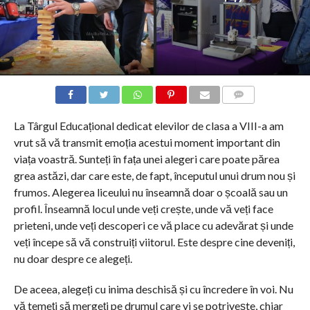
COMMENTS
La Târgul Educațional dedicat elevilor de clasa a VIII-a am
vrut să vă transmit emoția acestui moment important din
viața voastră. Sunteți în fața unei alegeri care poate părea
grea astăzi, dar care este, de fapt, începutul unui drum nou și
frumos. Alegerea liceului nu înseamnă doar o școală sau un
profil. Înseamnă locul unde veți crește, unde vă veți face
prieteni, unde veți descoperi ce vă place cu adevărat și unde
veți începe să vă construiți viitorul. Este despre cine deveniți,
nu doar despre ce alegeți.
De aceea, alegeți cu inima deschisă și cu încredere în voi. Nu
vă temeți să mergeți pe drumul care vi se potrivește, chiar