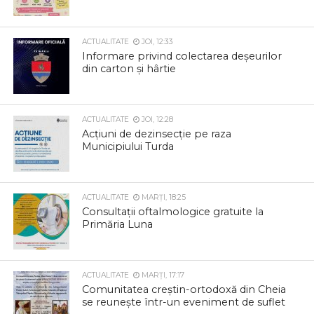
ACTUALITATE
JOI, 12:33
Informare privind colectarea deșeurilor
din carton și hârtie
ACTUALITATE
JOI, 12:28
Acțiuni de dezinsecție pe raza
Municipiului Turda
ACTUALITATE
MARȚI, 18:25
Consultații oftalmologice gratuite la
Primăria Luna
ACTUALITATE
MARȚI, 17:17
Comunitatea creștin-ortodoxă din Cheia
se reunește într-un eveniment de suflet