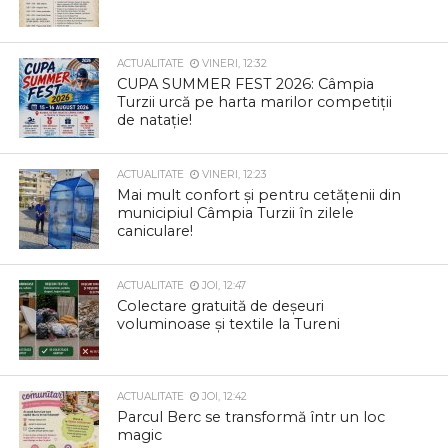
ACTUALITATE
VINERI, 12:32
CUPA SUMMER FEST 2026: Câmpia
Turzii urcă pe harta marilor competiții
de natație!
ACTUALITATE
VINERI, 12:23
Mai mult confort și pentru cetățenii din
municipiul Câmpia Turzii în zilele
caniculare!
ACTUALITATE
JOI, 12:47
Colectare gratuită de deșeuri
voluminoase și textile la Tureni
ACTUALITATE
JOI, 12:42
Parcul Berc se transformă într un loc
magic