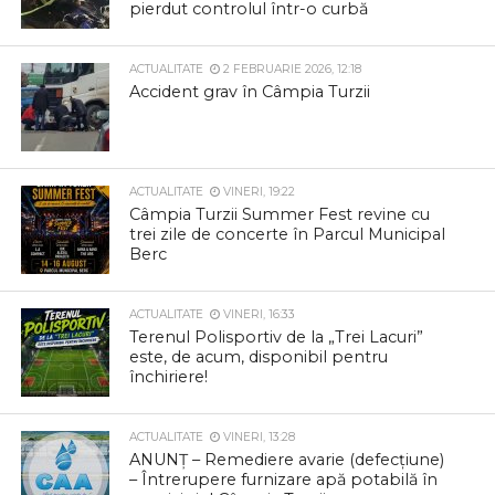
pierdut controlul într-o curbă
ACTUALITATE
2 FEBRUARIE 2026, 12:18
Accident grav în Câmpia Turzii
ACTUALITATE
VINERI, 19:22
Câmpia Turzii Summer Fest revine cu
trei zile de concerte în Parcul Municipal
Berc
ACTUALITATE
VINERI, 16:33
Terenul Polisportiv de la „Trei Lacuri”
este, de acum, disponibil pentru
închiriere!
ACTUALITATE
VINERI, 13:28
ANUNȚ – Remediere avarie (defecțiune)
– Întrerupere furnizare apă potabilă în