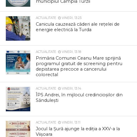
municipiul Câmpia Turzii
ACTUALITATE
VINERI, 13:23
Canicula cauzează căderi ale rețelei de
energie electrică la Turda
ACTUALITATE
VINERI, 13:18
Primăria Comunei Ceanu Mare sprijină
programul gratuit de screening pentru
depistarea precoce a cancerului
colorectal
ACTUALITATE
VINERI, 13:14
ÎPS Andrei, în mijlocul credincioșilor din
Săndulești
ACTUALITATE
VINERI, 13:11
Jocul la Șură ajunge la ediția a XXV-a la
Viișoara