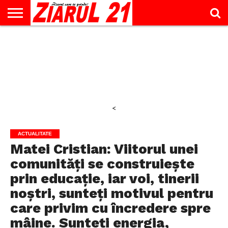
ACTUALITATE
INTERVIU
EDUCAŢIE
LIFESTYLE
OPINII
SPORT
ŞTIRI
UTILE
CONTACT
& TIMP
LIBER
<
ACTUALITATE
Matei Cristian: Viitorul unei
comunități se construiește
prin educație, iar voi, tinerii
noștri, sunteți motivul pentru
care privim cu încredere spre
mâine. Sunteți energia,