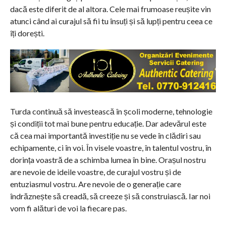
dacă este diferit de al altora. Cele mai frumoase reușite vin
atunci când ai curajul să fii tu însuți și să lupți pentru ceea ce
îți dorești.
Turda continuă să investească în școli moderne, tehnologie
și condiții tot mai bune pentru educație. Dar adevărul este
că cea mai importantă investiție nu se vede în clădiri sau
echipamente, ci în voi. În visele voastre, în talentul vostru, în
dorința voastră de a schimba lumea în bine. Orașul nostru
are nevoie de ideile voastre, de curajul vostru și de
entuziasmul vostru. Are nevoie de o generație care
îndrăznește să creadă, să creeze și să construiască. Iar noi
vom fi alături de voi la fiecare pas.